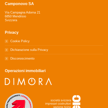
Camponovo SA
Via Campagna Adorna 21
6850 Mendrisio
Svizzera
Privacy
Cookie Policy
Dichiarazione sulla Privacy
Disconoscimento
Operazioni immobiliari