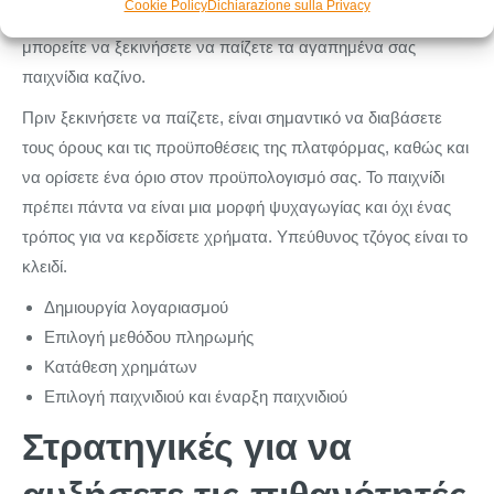
Cookie Policy
Dichiarazione sulla Privacy
τραπεζική μεταφορά. Αφού ολοκληρώσετε την κατάθεση,
μπορείτε να ξεκινήσετε να παίζετε τα αγαπημένα σας
παιχνίδια καζίνο.
Πριν ξεκινήσετε να παίζετε, είναι σημαντικό να διαβάσετε
τους όρους και τις προϋποθέσεις της πλατφόρμας, καθώς και
να ορίσετε ένα όριο στον προϋπολογισμό σας. Το παιχνίδι
πρέπει πάντα να είναι μια μορφή ψυχαγωγίας και όχι ένας
τρόπος για να κερδίσετε χρήματα. Υπεύθυνος τζόγος είναι το
κλειδί.
Δημιουργία λογαριασμού
Επιλογή μεθόδου πληρωμής
Κατάθεση χρημάτων
Επιλογή παιχνιδιού και έναρξη παιχνιδιού
Στρατηγικές για να