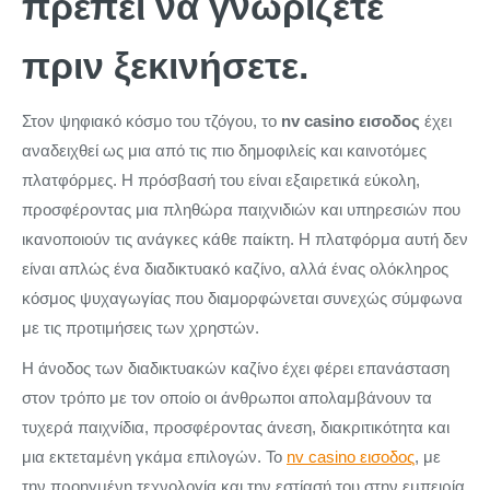
πρέπει να γνωρίζετε
πριν ξεκινήσετε.
Στον ψηφιακό κόσμο του τζόγου, το
nv casino εισοδος
έχει
αναδειχθεί ως μια από τις πιο δημοφιλείς και καινοτόμες
πλατφόρμες. Η πρόσβασή του είναι εξαιρετικά εύκολη,
προσφέροντας μια πληθώρα παιχνιδιών και υπηρεσιών που
ικανοποιούν τις ανάγκες κάθε παίκτη. Η πλατφόρμα αυτή δεν
είναι απλώς ένα διαδικτυακό καζίνο, αλλά ένας ολόκληρος
κόσμος ψυχαγωγίας που διαμορφώνεται συνεχώς σύμφωνα
με τις προτιμήσεις των χρηστών.
Η άνοδος των διαδικτυακών καζίνο έχει φέρει επανάσταση
στον τρόπο με τον οποίο οι άνθρωποι απολαμβάνουν τα
τυχερά παιχνίδια, προσφέροντας άνεση, διακριτικότητα και
μια εκτεταμένη γκάμα επιλογών. Το
nv casino εισοδος
, με
την προηγμένη τεχνολογία και την εστίασή του στην εμπειρία