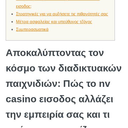
εισοδος;
Στρατηγικές για να αυξήσετε τις πιθανότητές σας
Μέτρα ασφαλείας και υπεύθυνος τζόγος
Συμπερασματικά
Αποκαλύπτοντας τον
κόσμο των διαδικτυακών
παιχνιδιών: Πώς το nv
casino εισοδος αλλάζει
την εμπειρία σας και τι