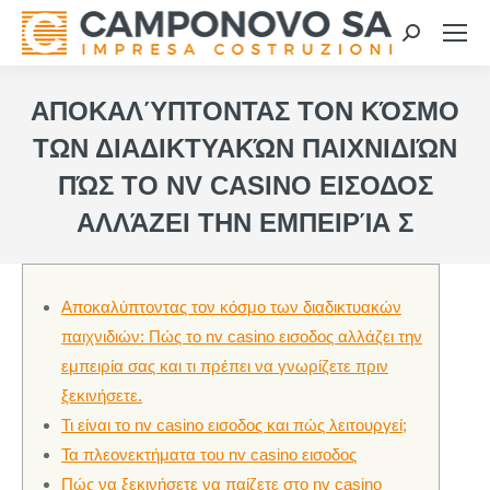
Search:
ΑΠΟΚΑΛΎΠΤΟΝΤΑΣ ΤΟΝ ΚΌΣΜΟ
ΤΩΝ ΔΙΑΔΙΚΤΥΑΚΏΝ ΠΑΙΧΝΙΔΙΏΝ
ΠΏΣ ΤΟ NV CASINO ΕΙΣΟΔΟΣ
ΑΛΛΆΖΕΙ ΤΗΝ ΕΜΠΕΙΡΊΑ Σ
Αποκαλύπτοντας τον κόσμο των διαδικτυακών
παιχνιδιών: Πώς το nv casino εισοδος αλλάζει την
εμπειρία σας και τι πρέπει να γνωρίζετε πριν
ξεκινήσετε.
Τι είναι το nv casino εισοδος και πώς λειτουργεί;
Τα πλεονεκτήματα του nv casino εισοδος
Πώς να ξεκινήσετε να παίζετε στο nv casino