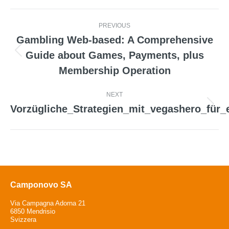
Post
PREVIOUS
navigation
Gambling Web-based: A Comprehensive
Guide about Games, Payments, plus
Previous
Membership Operation
post:
NEXT
Vorzügliche_Strategien_mit_vegashero_für_
Next
post:
Camponovo SA
Via Campagna Adorna 21
6850 Mendrisio
Svizzera