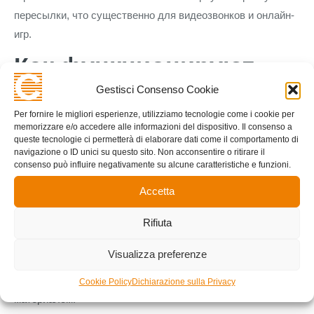
пересылки, что существенно для видеозвонков и онлайн-
игр.
Как функционируют
HTTP и HTTPS
Gestisci Consenso Cookie
Per fornire le migliori esperienze, utilizziamo tecnologie come i cookie per
memorizzare e/o accedere alle informazioni del dispositivo. Il consenso a
HTTP является собой протокол прикладного уровня,
queste tecnologie ci permetterà di elaborare dati come il comportamento di
который управляет обмен между веб-браузером и
navigazione o ID unici su questo sito. Non acconsentire o ritirare il
consenso può influire negativamente su alcune caratteristiche e funzioni.
сервером. Когда оператор набирает путь веб-страницы,
браузер генерирует HTTP-запрос и передаёт его на
Accetta
сервер. Команда содержит способ обращения,
Rifiuta
направление к источнику, издание протокола, добавочные
заголовки с информацией о браузере. Сервер
Visualizza preferenze
интерпретирует полученный требование игровые
автоматы на деньги и создаёт результат с требуемым
Cookie Policy
Dichiarazione sulla Privacy
материалом.