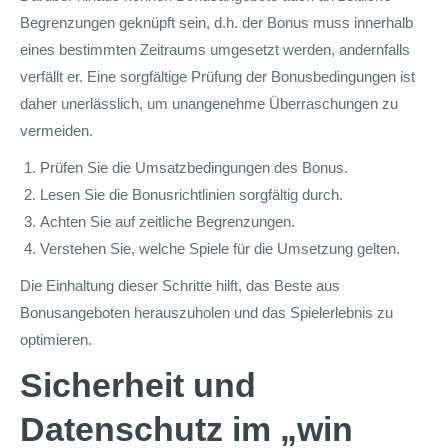
Begrenzungen geknüpft sein, d.h. der Bonus muss innerhalb
eines bestimmten Zeitraums umgesetzt werden, andernfalls
verfällt er. Eine sorgfältige Prüfung der Bonusbedingungen ist
daher unerlässlich, um unangenehme Überraschungen zu
vermeiden.
Prüfen Sie die Umsatzbedingungen des Bonus.
Lesen Sie die Bonusrichtlinien sorgfältig durch.
Achten Sie auf zeitliche Begrenzungen.
Verstehen Sie, welche Spiele für die Umsetzung gelten.
Die Einhaltung dieser Schritte hilft, das Beste aus
Bonusangeboten herauszuholen und das Spielerlebnis zu
optimieren.
Sicherheit und
Datenschutz im „win