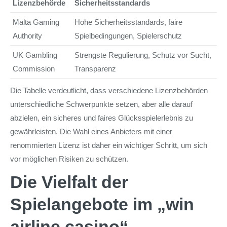
Lizenzbehörde
Sicherheitsstandards
Malta Gaming
Hohe Sicherheitsstandards, faire
Authority
Spielbedingungen, Spielerschutz
UK Gambling
Strengste Regulierung, Schutz vor Sucht,
Commission
Transparenz
Die Tabelle verdeutlicht, dass verschiedene Lizenzbehörden
unterschiedliche Schwerpunkte setzen, aber alle darauf
abzielen, ein sicheres und faires Glücksspielerlebnis zu
gewährleisten. Die Wahl eines Anbieters mit einer
renommierten Lizenz ist daher ein wichtiger Schritt, um sich
vor möglichen Risiken zu schützen.
Die Vielfalt der
Spielangebote im „win
airline casino“