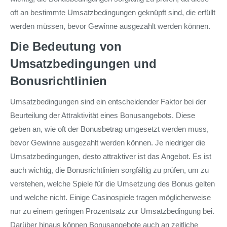
oft an bestimmte Umsatzbedingungen geknüpft sind, die erfüllt
werden müssen, bevor Gewinne ausgezahlt werden können.
Die Bedeutung von
Umsatzbedingungen und
Bonusrichtlinien
Umsatzbedingungen sind ein entscheidender Faktor bei der
Beurteilung der Attraktivität eines Bonusangebots. Diese
geben an, wie oft der Bonusbetrag umgesetzt werden muss,
bevor Gewinne ausgezahlt werden können. Je niedriger die
Umsatzbedingungen, desto attraktiver ist das Angebot. Es ist
auch wichtig, die Bonusrichtlinien sorgfältig zu prüfen, um zu
verstehen, welche Spiele für die Umsetzung des Bonus gelten
und welche nicht. Einige Casinospiele tragen möglicherweise
nur zu einem geringen Prozentsatz zur Umsatzbedingung bei.
Darüber hinaus können Bonusangebote auch an zeitliche