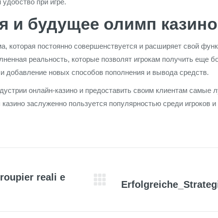
удобство при игре.
я и будущее олимп казино
а, которая постоянно совершенствуется и расширяет свой фун
олненная реальность, которые позволят игрокам получить еще 
и добавление новых способов пополнения и вывода средств.
ндустрии онлайн-казино и предоставить своим клиентам самые 
п казино заслуженно пользуется популярностью среди игроков 
roupier reali e
Erfolgreiche_Strat
Next
post: