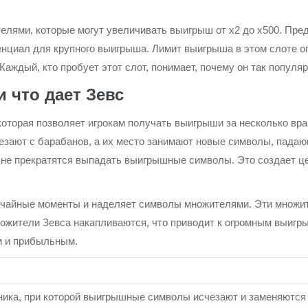
лями, которые могут увеличивать выигрыш от x2 до х500. Пре
нциал для крупного выигрыша. Лимит выигрыша в этом слоте ог
Каждый, кто пробует этот слот, понимает, почему он так популяр
и что дает Зевс
 которая позволяет игрокам получать выигрыши за несколько в
зают с барабанов, а их место занимают новые символы, падаю
а не прекратятся выпадать выигрышные символы. Это создает 
случайные моменты и наделяет символы множителями. Эти множи
ожители Зевса накапливаются, что приводит к огромным выигр
м и прибыльным.
ника, при которой выигрышные символы исчезают и заменяются