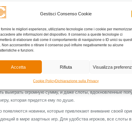
й барабаны множителями от x2 до x500
Gestisci Consenso Cookie
ом множители Зевса суммируются
мма, которую можно выиграть – x5 000 от ставки
 fornire le migliori esperienze, utilizziamo tecnologie come i cookie per memorizza
 accedere alle informazioni del dispositivo. Il consenso a queste tecnologie ci
metterà di elaborare dati come il comportamento di navigazione o ID unici su ques
евса, игроки могут значительно увеличить свои шансы на выигр
o. Non acconsentire o ritirare il consenso può influire negativamente su alcune
развлечение в мире азартных игр, доступное в олимп казино.
atteristiche e funzioni.
 олимп казино: найди сво
Accetta
Rifiuta
Visualizza preferen
тов, насчитывающим сотни игр от ведущих мировых разработчик
Cookie Policy
Dichiarazione sulla Privacy
ринным игровым концепциям, современные видеослоты с иннов
ь выиграть огромную сумму, и даже слоты, вдохновленные по
игру, которая придется ему по душе.
о появляются новинки, которые привлекают внимание своей ор
денций в мире азартных игр. Для удобства игроков, все слоты в