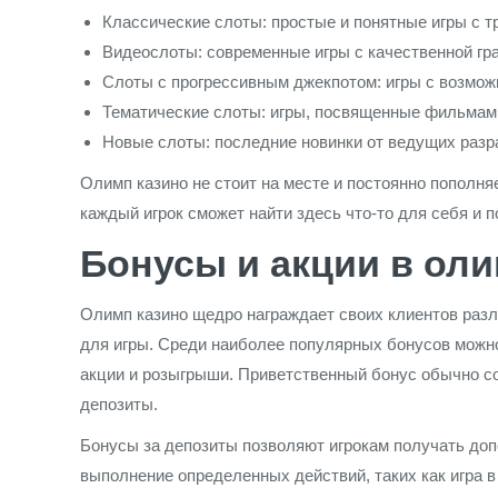
Классические слоты: простые и понятные игры с 
Видеослоты: современные игры с качественной гр
Слоты с прогрессивным джекпотом: игры с возмож
Тематические слоты: игры, посвященные фильмам
Новые слоты: последние новинки от ведущих разр
Олимп казино не стоит на месте и постоянно пополня
каждый игрок сможет найти здесь что-то для себя и 
Бонусы и акции в ол
Олимп казино щедро награждает своих клиентов раз
для игры. Среди наиболее популярных бонусов можно
акции и розыгрыши. Приветственный бонус обычно со
депозиты.
Бонусы за депозиты позволяют игрокам получать доп
выполнение определенных действий, таких как игра в