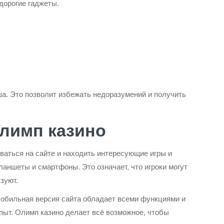
дорогие гаджеты.
а. Это позволит избежать недоразумений и получить
олимп казино
ваться на сайте и находить интересующие игры и
аншеты и смартфоны. Это означает, что игроки могут
зуют.
Мобильная версия сайта обладает всеми функциями и
пыт. Олимп казино делает всё возможное, чтобы