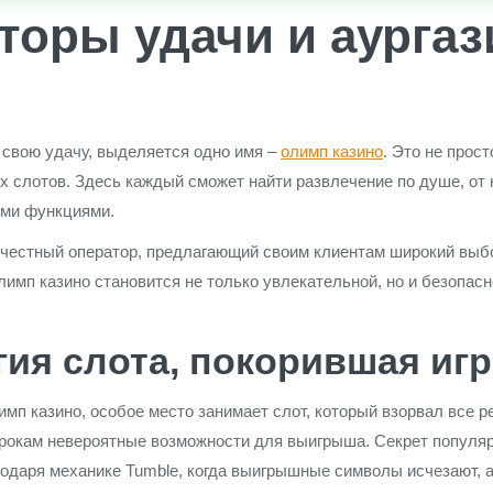
торы удачи и аургаз
 свою удачу, выделяется одно имя –
олимп казино
. Это не прос
х слотов. Здесь каждый сможет найти развлечение по душе, от
ыми функциями.
честный оператор, предлагающий своим клиентам широкий выбо
олимп казино становится не только увлекательной, но и безопас
гия слота, покорившая иг
мп казино, особое место занимает слот, который взорвал все ре
грокам невероятные возможности для выигрыша. Секрет популяр
даря механике Tumble, когда выигрышные символы исчезают, а