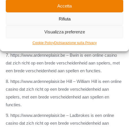
spelers, met een brede verscheidenheid aan spellen en
Accetta
functies.
Rifiuta
6. https://www.ardenneplaisir.be Power – Paddy Power is een
online casino dat zich richt op een brede verscheidenheid aan
Visualizza preferenze
spelers, met een brede verscheidenheid aan spellen en
Cookie Policy
Dichiarazione sulla Privacy
functies.
7. https://www.ardenneplaisir.be – Bwin is een online casino
dat zich richt op een brede verscheidenheid aan spelers, met
een brede verscheidenheid aan spellen en functies.
8. https://www.ardenneplaisir.be Hill – William Hill is een online
casino dat zich richt op een brede verscheidenheid aan
spelers, met een brede verscheidenheid aan spellen en
functies.
9. https://www.ardenneplaisir.be – Ladbrokes is een online
casino dat zich richt op een brede verscheidenheid aan