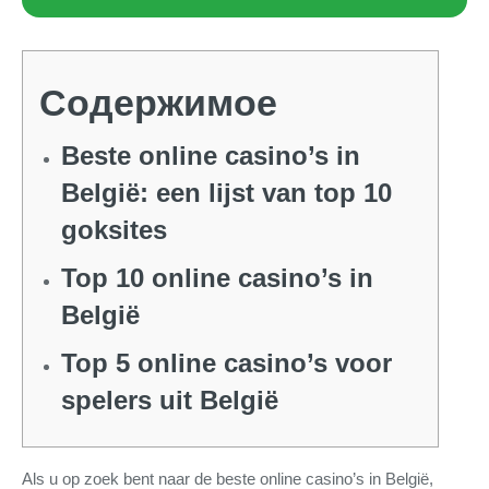
Содержимое
Beste online casino’s in
België: een lijst van top 10
goksites
Top 10 online casino’s in
België
Top 5 online casino’s voor
spelers uit België
Als u op zoek bent naar de beste online casino’s in België,