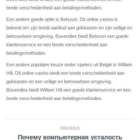
brede verscheidenheid aan betalingsmethoden.
Een andere goede optie is Betsson. Dit online casino is
bekend om zijn brede aanbod aan gokkasten en zijn veilige en
betrouwbare omgeving. Bovendies biedt Betsson een goede
klantenservice en een brede verscheidenheid aan
betalingsmethoden.
Een andere populaire keuze onder spelers uit België is William
Hill. Dit online casino biedt een brede verscheidenheid aan
gokkasten en een veilige en betrouwbare omgeving.
Bovendies biedt William Hill een goede klantenservice en een
brede verscheidenheid aan betalingsmethoden.
Post
PREVIOUS
navigation
Почему компьютерная усталость