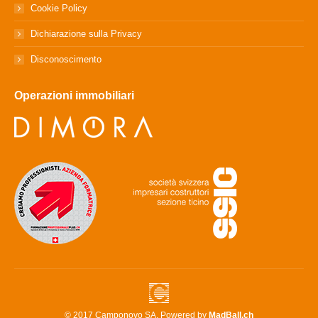
Cookie Policy
Dichiarazione sulla Privacy
Disconoscimento
Operazioni immobiliari
© 2017 Camponovo SA. Powered by
MadBall.ch