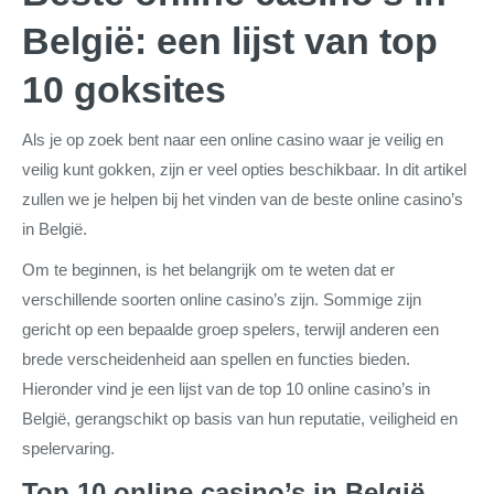
België: een lijst van top
10 goksites
Als je op zoek bent naar een online casino waar je veilig en
veilig kunt gokken, zijn er veel opties beschikbaar. In dit artikel
zullen we je helpen bij het vinden van de beste online casino’s
in België.
Om te beginnen, is het belangrijk om te weten dat er
verschillende soorten online casino’s zijn. Sommige zijn
gericht op een bepaalde groep spelers, terwijl anderen een
brede verscheidenheid aan spellen en functies bieden.
Hieronder vind je een lijst van de top 10 online casino’s in
België, gerangschikt op basis van hun reputatie, veiligheid en
spelervaring.
Top 10 online casino’s in België