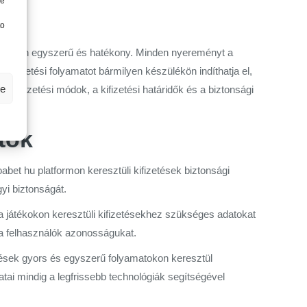
re
to
k esetén egyszerű és hatékony. Minden nyereményt a
a kifizetési folyamatot bármilyen készülékön indíthatja el,
ze
l a fizetési módok, a kifizetési határidők és a biztonsági
tok
bet hu platformon keresztüli kifizetések biztonsági
yi biztonságát.
a játékokon keresztüli kifizetésekhez szükséges adatokat
 a felhasználók azonosságukat.
zetések gyors és egyszerű folyamatokon keresztül
atai mindig a legfrissebb technológiák segítségével