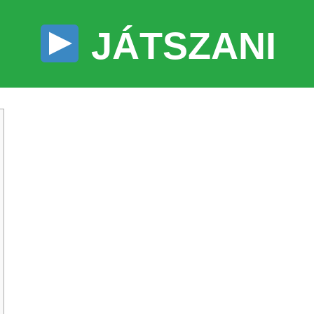
JÁTSZANI