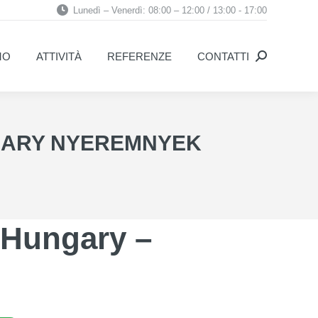
Lunedì – Venerdì: 08:00 – 12:00 / 13:00 - 17:00
MO
ATTIVITÀ
REFERENZE
CONTATTI
Search:
MO
ATTIVITÀ
REFERENZE
CONTATTI
Search:
GARY NYEREMNYEK
 Hungary –