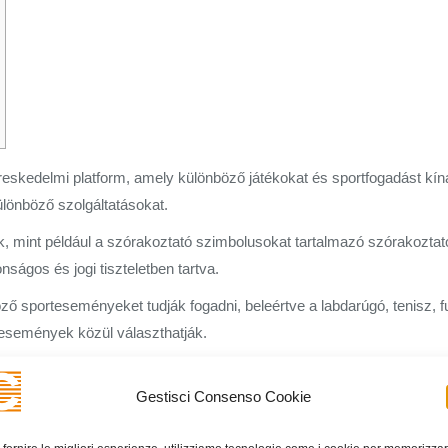
eskedelmi platform, amely különböző játékokat és sportfogadást kín
ülönböző szolgáltatásokat.
 mint például a szórakoztató szimbolusokat tartalmazó szórakoztató j
nságos és jogi tiszteletben tartva.
ő sporteseményeket tudják fogadni, beleértve a labdarúgó, tenisz, f
események közül választhatják.
és gyors folyamat. A felhasználók a saját fiókukon találják a nyerem
Gestisci Consenso Cookie
abban használtak a kreditkárak és a bankkárak.
 legnagyobb biztonsággal történik, és a felhasználók biztonságosan 