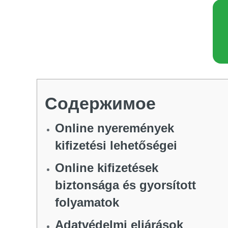
Содержимое
Online nyeremények
kifizetési lehetőségei
Online kifizetések
biztonsága és gyorsított
folyamatok
Adatvédelmi eljárások