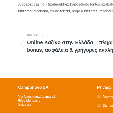
A boabet casino kifizetésekhez kapcsolódó fontos szabál
kifizetési módodat, és ne feledd, hogy a kifizetési módod
Post
PREVIOUS
navigation
Online Καζίνο στην Ελλάδα – πλήρ
Previous
bonus, ασφάλεια & γρήγορες αναλή
post:
Camponovo SA
Privacy
Via Campagna Adorna 21
Cookie
6850 Mendrisio
Svizzera
Dichia