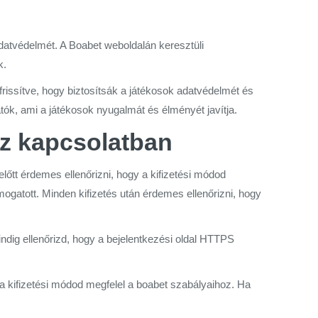
adatvédelmét. A Boabet weboldalán keresztüli
k.
frissítve, hogy biztosítsák a játékosok adatvédelmét és
atók, ami a játékosok nyugalmát és élményét javítja.
ez kapcsolatban
őtt érdemes ellenőrizni, hogy a kifizetési módod
ámogatott. Minden kifizetés után érdemes ellenőrizni, hogy
dig ellenőrizd, hogy a bejelentkezési oldal HTTPS
 a kifizetési módod megfelel a boabet szabályaihoz. Ha