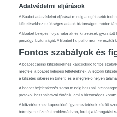
Adatvédelmi eljárások
A Boabet adatvédelmi eljárásai mindig a legfrissebb techn
kifizetésekhez szükséges adatok biztonságos módon tárol
A Boabet belépési folyamatának és kifizetések gyorsított
pénzügyi biztonságát. A Boabet hu platformon keresztüli k
Fontos szabályok és fi
A boabet casino kifizetésekhez kapcsolódó fontos szabály
megfelel a boabet belépési feltételeknek. A legtöbb kifize
a kifizetés sikeresen történt, és a megfelelő helyen találha
A boabet bejelentkezés során mindig használj biztonságo
protokoll használatával történik, ami a biztonságos kommu
A kifizetésekhez kapcsolódó figyelmeztetések között szere
bármilyen kifizetési problémád van, fordulj a támogatási s