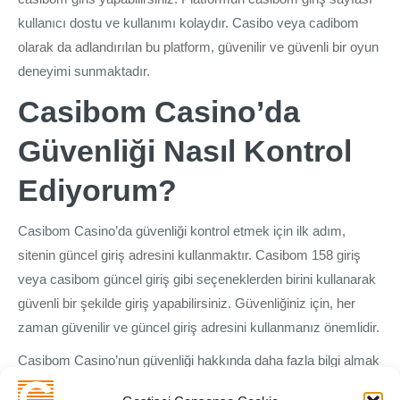
kullanıcı dostu ve kullanımı kolaydır. Casibo veya cadibom
olarak da adlandırılan bu platform, güvenilir ve güvenli bir oyun
deneyimi sunmaktadır.
Casibom Casino’da
Güvenliği Nasıl Kontrol
Ediyorum?
Casibom Casino’da güvenliği kontrol etmek için ilk adım,
sitenin güncel giriş adresini kullanmaktır. Casibom 158 giriş
veya casibom güncel giriş gibi seçeneklerden birini kullanarak
güvenli bir şekilde giriş yapabilirsiniz. Güvenliğiniz için, her
zaman güvenilir ve güncel giriş adresini kullanmanız önemlidir.
Casibom Casino’nun güvenliği hakkında daha fazla bilgi almak
için, sitenin “Güvenlik” bölümünü ziyaret edebilirsiniz. Burada,