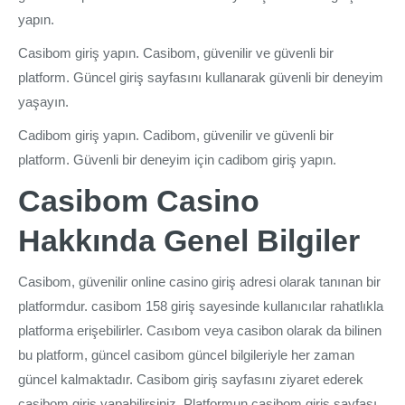
yapın.
Casibom giriş yapın. Casibom, güvenilir ve güvenli bir
platform. Güncel giriş sayfasını kullanarak güvenli bir deneyim
yaşayın.
Cadibom giriş yapın. Cadibom, güvenilir ve güvenli bir
platform. Güvenli bir deneyim için cadibom giriş yapın.
Casibom Casino
Hakkında Genel Bilgiler
Casibom, güvenilir online casino giriş adresi olarak tanınan bir
platformdur. casibom 158 giriş sayesinde kullanıcılar rahatlıkla
platforma erişebilirler. Casıbom veya casibon olarak da bilinen
bu platform, güncel casibom güncel bilgileriyle her zaman
güncel kalmaktadır. Casibom giriş sayfasını ziyaret ederek
casibom giris yapabilirsiniz. Platformun casibom giriş sayfası