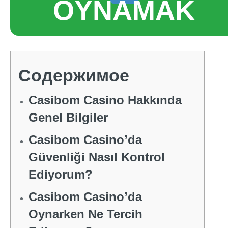
OYNAMAK
Содержимое
Casibom Casino Hakkında
Genel Bilgiler
Casibom Casino’da
Güvenliği Nasıl Kontrol
Ediyorum?
Casibom Casino’da
Oynarken Ne Tercih