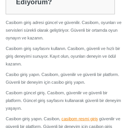
Ediyorum?
Casibom giriş adresi güncel ve güvenilir. Casibom, oyunları ve
servisleri sürekli olarak geliştiriyor. Güvenli bir ortamda oyun
oynayın ve kazanın.
Casibom giriş sayfasını kullanın. Casibom, güvenli ve hızlı bir
giriş deneyimi sunuyor. Kayıt olun, oyunları deneyin ve ödül
kazanın.
Casibo giriş yapın. Casibom, güvenilir ve güvenli bir platform.
Güvenli bir deneyim için casibo giriş yapın.
Casibom güncel giriş. Casibom, güvenilir ve güvenli bir
platform. Güncel giriş sayfasını kullanarak güvenli bir deneyim
yaşayın.
Casibon giriş yapın. Casibon,
casibom resmi giriş
güvenilir ve
güvenli bir platform. Güvenli bir deneyim için casibon giriş