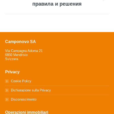
Next
правила и решения
post:
Camponovo SA
Via Campagna Adorna 21
6850 Mendrisio
Svizzera
Privacy
Cookie Policy
Dichiarazione sulla Privacy
Disconoscimento
Operazioni immobiliari