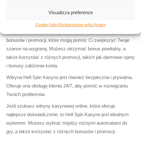
popularne gry, takie jak Book of Dead, Starburst i Gonzo’s
Quest. Możesz wybrać między różnymi wariantami gry, aby
Visualizza preferenze
znaleźć tę, która najlepiej pasuje do Twoich preferencji.
Cookie Policy
Dichiarazione sulla Privacy
Witryna Hell Spin Kasyno jest również znana z różnych
bonusów i promocji, które mogą pomóc Ci zwiększyć Twoje
szanse na wygraną. Możesz otrzymać bonus powitalny, a
także korzystać z różnych promocji, takich jak darmowe spiny
i bonusy załóżenia konta.
Witryna Hell Spin Kasyno jest również bezpieczna i prywatna.
Oferuje ona obsługę klienta 24/7, aby pomóc w rozwiązaniu
Twoich problemów.
Jeśli szukasz witryny kasynowej online, która oferuje
najlepsze doświadczenie, to Hell Spin Kasyno jest idealnym
wyborem. Możesz wybrać między różnymi automatami do
gry, a także korzystać z różnych bonusów i promocji.