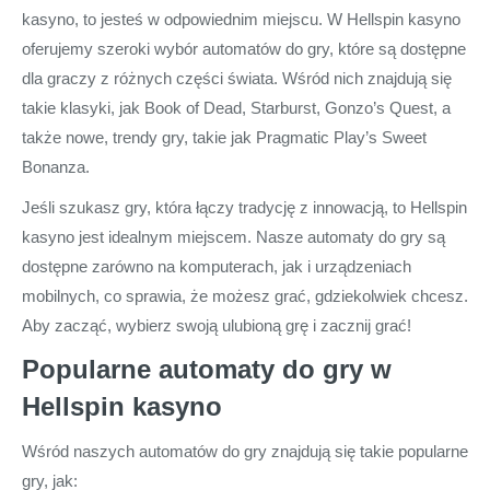
kasyno, to jesteś w odpowiednim miejscu. W Hellspin kasyno
oferujemy szeroki wybór automatów do gry, które są dostępne
dla graczy z różnych części świata. Wśród nich znajdują się
takie klasyki, jak Book of Dead, Starburst, Gonzo’s Quest, a
także nowe, trendy gry, takie jak Pragmatic Play’s Sweet
Bonanza.
Jeśli szukasz gry, która łączy tradycję z innowacją, to Hellspin
kasyno jest idealnym miejscem. Nasze automaty do gry są
dostępne zarówno na komputerach, jak i urządzeniach
mobilnych, co sprawia, że możesz grać, gdziekolwiek chcesz.
Aby zacząć, wybierz swoją ulubioną grę i zacznij grać!
Popularne automaty do gry w
Hellspin kasyno
Wśród naszych automatów do gry znajdują się takie popularne
gry, jak: