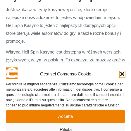
Jeśli szukasz witryny kasynowej online, które oferuje
najlepsze doświadczenie, to jesteś w odpowiednim miejscu.
Hell Spin Kasyno to jeden z najlepszych dostępnych opcji,
które oferują wiele automatów do gry, a także różne bonusy i
promocje.
Witryna Hell Spin Kasyno jest dostępna w różnych wersjach
językowych, w tym w polskim. To oznacza, że możesz grać w
swoim języku, nie martwiąc się o błędy w tłumaczeniu.
Gestisci Consenso Cookie
Co oferuje Hell Spin Kasyno?
Per fornire le migliori esperienze, utilizziamo tecnologie come i cookie per
memorizzare e/o accedere alle informazioni del dispositivo. Il consenso a
Automaty do gry z różnymi tematami i funkcjami
queste tecnologie ci permetterà di elaborare dati come il comportamento di
Bonusy i promocje dla nowych i stałych graczy
navigazione o ID unici su questo sito. Non acconsentire o ritirare il
consenso può influire negativamente su alcune caratteristiche e funzioni.
Bezpieczeństwo i prywatność graczy
Obsługę klienta 24/7
Accetta
Hell Spin Kasyno oferuje wiele automatów do gry, w tym
Rifiuta