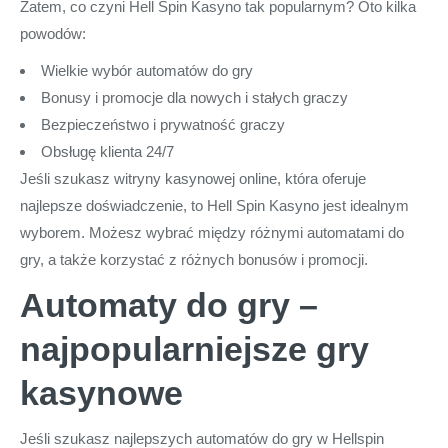
Zatem, co czyni Hell Spin Kasyno tak popularnym? Oto kilka
powodów:
Wielkie wybór automatów do gry
Bonusy i promocje dla nowych i stałych graczy
Bezpieczeństwo i prywatność graczy
Obsługę klienta 24/7
Jeśli szukasz witryny kasynowej online, która oferuje
najlepsze doświadczenie, to Hell Spin Kasyno jest idealnym
wyborem. Możesz wybrać między różnymi automatami do
gry, a także korzystać z różnych bonusów i promocji.
Automaty do gry –
najpopularniejsze gry
kasynowe
Jeśli szukasz najlepszych automatów do gry w Hellspin