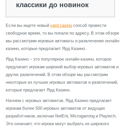
классики до новинок
Если вы ищете новый
yard casino
способ провести
свободное время, то вы попали по адресу. В этом обзоре
мы рассмотрим игровые автоматы и развлечения онлайн-
казино, которые предлагает Ярд Казино.
Ярд Казино – это популярное онлайн-казино, которое
предлагает игрокам широкий выбор игровых автоматов и
других развлечений. В этом обзоре мы рассмотрим
некоторые из лучших игровых автоматов и развлечений,
которые предлагает Ярд Казино.
Начнем с игровых автоматов. Ярд Казино предлагает
игрокам более 500 игровых автоматов от ведущих
разработчиков, включая NetEnt, Microgaming и Playtech.
Это означает, что игроки могут выбрать из широкого