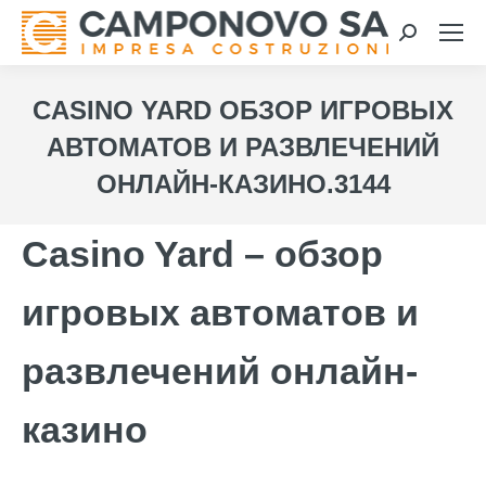
Search:
CASINO YARD ОБЗОР ИГРОВЫХ
АВТОМАТОВ И РАЗВЛЕЧЕНИЙ
ОНЛАЙН-КАЗИНО.3144
Casino Yard – обзор
игровых автоматов и
развлечений онлайн-
казино