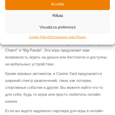
Accetta
была разработана в 2005 году и с тех пор стала одним из
самых любимых игроками. В этой игре вы можете играть
Rifiuta
на деньги или бесплатно, и она доступна на мобильных
устройствах.
Visualizza preferenze
Кроме того, в Casino Yard вы можете найти другие
Cookie Policy
Dichiarazione sulla Privacy
интересные игры, такие как “Sizzling Hot”, “Lucky Lady’s
Charm” и “Big Panda”. Эти игры предлагают вам
возможность играть на деньги или бесплатно и доступны
на мобильных устройствах.
Кроме игровых автоматов, в Casino Yard предлагается
широкий спектр развлечений, таких как лотереи,
спортивные события и другие. Вы можете найти что-то
для себя, будь то игрок или просто любитель онлайн-
казино.
Если вы ищете надежного партнера для игры в онлайн-