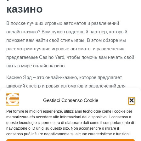
казино
В поиске лучших игровых автоматов и развлечений
онлайн-казино? Вам нужен надежный партнер, который
поможет вам найти свой стиль игры. В этом обзоре мы
рассмотрим лучшие игровые автоматы и развлечения,
предлагаемые Casino Yard, чтобы помочь вам начать свой
путь в мире онлайн-казино.
Касино Ярд – это онлайн-казино, которое предлагает
широкий спектр игровых автоматов и развлечений для
игроков из России и других стран. В их ассортименте вы
Gestisci Consenso Cookie
можете найти классические игры, такие как рулетка,
бэккарат, блэкджек, а также новые и инновационные игры,
Per fornire le migliori esperienze, utilizziamo tecnologie come i cookie per
memorizzare e/o accedere alle informazioni del dispositivo. Il consenso a
которые будут радовать вас своей оригинальностью.
queste tecnologie ci permetterà di elaborare dati come il comportamento di
navigazione o ID unici su questo sito. Non acconsentire o ritirare il
Один из самых популярных игровых автоматов в Casino
consenso può influire negativamente su alcune caratteristiche e funzioni.
Yard – это “Book of Ra”. Это классическая игра, которая