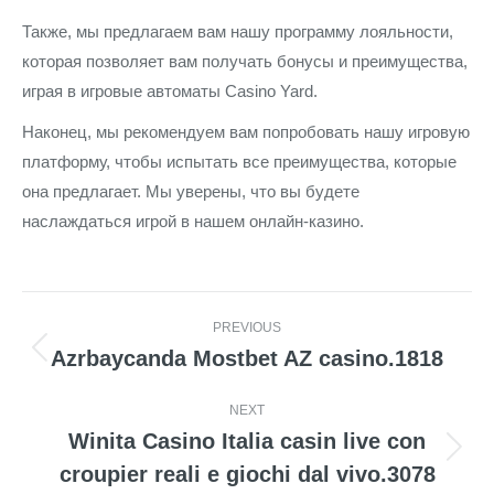
Также, мы предлагаем вам нашу программу лояльности,
которая позволяет вам получать бонусы и преимущества,
играя в игровые автоматы Casino Yard.
Наконец, мы рекомендуем вам попробовать нашу игровую
платформу, чтобы испытать все преимущества, которые
она предлагает. Мы уверены, что вы будете
наслаждаться игрой в нашем онлайн-казино.
Post
PREVIOUS
navigation
Azrbaycanda Mostbet AZ casino.1818
Previous
post:
NEXT
Winita Casino Italia casin live con
Next
croupier reali e giochi dal vivo.3078
post: