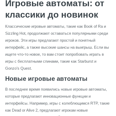
Игровые автоматы: от
классики до новинок
Классические игровые автоматы, такие как Book of Ra и
Sizzling Hot, продолжают оставаться популярными среди
игроков. Эти игры предлагают простой и понятный
интерфейс, а также высокие шансы на выигрыш. Если вы
ищете что-то новое, то вам стоит попробовать играть в
игры с бесплатными спинами, такие как Starburst и
Gonzo’s Quest.
Новые игровые автоматы
В последнее время появились новые игровые автоматы,
которые предлагают инновационные функции и
интерфейсы. Например, игры с колеблющимся RTP, такие
как Dead or Alive 2, предлагают игрокам новые