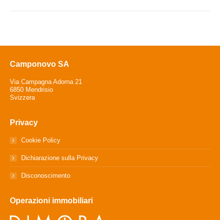
Camponovo SA
Via Campagna Adorna 21
6850 Mendrisio
Svizzera
Privacy
Cookie Policy
Dichiarazione sulla Privacy
Disconoscimento
Operazioni immobiliari