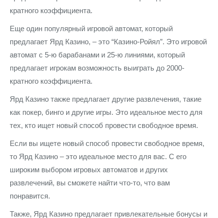
кратного коэффициента.
Еще один популярный игровой автомат, который
предлагает Ярд Казино, – это “Казино-Ройял”. Это игровой
автомат с 5-ю барабанами и 25-ю линиями, который
предлагает игрокам возможность выиграть до 2000-
кратного коэффициента.
Ярд Казино также предлагает другие развлечения, такие
как покер, бинго и другие игры. Это идеальное место для
тех, кто ищет новый способ провести свободное время.
Если вы ищете новый способ провести свободное время,
то Ярд Казино – это идеальное место для вас. С его
широким выбором игровых автоматов и других
развлечений, вы сможете найти что-то, что вам
понравится.
Также, Ярд Казино предлагает привлекательные бонусы и