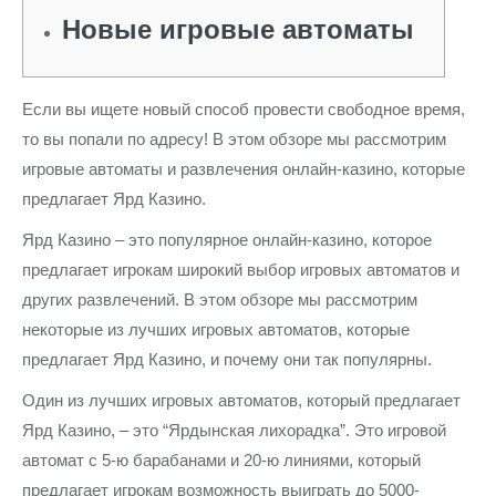
Новые игровые автоматы
Если вы ищете новый способ провести свободное время,
то вы попали по адресу! В этом обзоре мы рассмотрим
игровые автоматы и развлечения онлайн-казино, которые
предлагает Ярд Казино.
Ярд Казино – это популярное онлайн-казино, которое
предлагает игрокам широкий выбор игровых автоматов и
других развлечений. В этом обзоре мы рассмотрим
некоторые из лучших игровых автоматов, которые
предлагает Ярд Казино, и почему они так популярны.
Один из лучших игровых автоматов, который предлагает
Ярд Казино, – это “Ярдынская лихорадка”. Это игровой
автомат с 5-ю барабанами и 20-ю линиями, который
предлагает игрокам возможность выиграть до 5000-