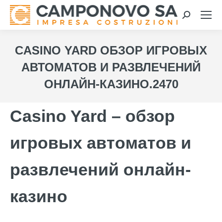
Search:
CASINO YARD ОБЗОР ИГРОВЫХ
АВТОМАТОВ И РАЗВЛЕЧЕНИЙ
ОНЛАЙН-КАЗИНО.2470
Casino Yard – обзор
игровых автоматов и
развлечений онлайн-
казино