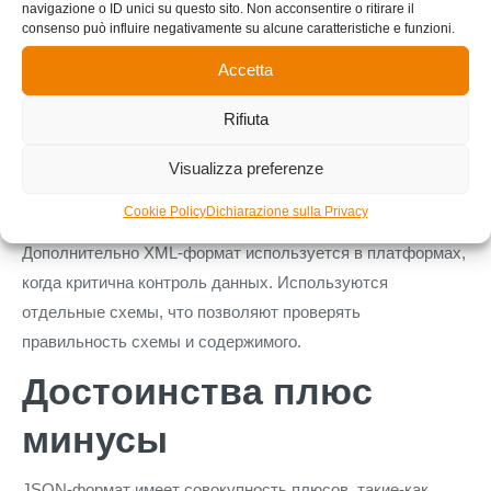
navigazione o ID unici su questo sito. Non acconsentire o ritirare il
применяется для бизнес платформах, пересылке
consenso può influire negativamente su alcune caratteristiche e funzioni.
файлами плюс подключении различных сервисов.
Accetta
XML-формат обычно используется во регламентах
Rifiuta
обмена сведениями, таких как служебные структуры,
записи а-также сведения. Его расширяемость дает-
Visualizza preferenze
возможность подстраивать формат под-требования
разные задачи.
Cookie Policy
Dichiarazione sulla Privacy
Дополнительно XML-формат используется в платформах,
когда критична контроль данных. Используются
отдельные схемы, что позволяют проверять
правильность схемы и содержимого.
Достоинства плюс
минусы
JSON-формат имеет совокупность плюсов, такие-как