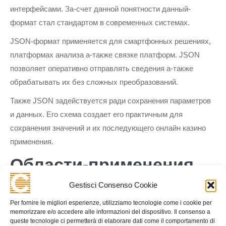
интерфейсами. За-счет данной понятности данный-
формат стал стандартом в современных системах.
JSON-формат применяется для смартфонных решениях,
платформах анализа а-также связке платформ. JSON
позволяет оперативно отправлять сведения а-также
обрабатывать их без сложных преобразований.
Также JSON задействуется ради сохранения параметров
и данных. Его схема создает его практичным для
сохранения значений и их последующего онлайн казино
применения.
Области-применения
XML-формата
Gestisci Consenso Cookie
Per fornire le migliori esperienze, utilizziamo tecnologie come i cookie per
XML-формат применяется во платформах, в-которых
memorizzare e/o accedere alle informazioni del dispositivo. Il consenso a
queste tecnologie ci permetterà di elaborare dati come il comportamento di
требуется строгая организация сведений. Данный-формат