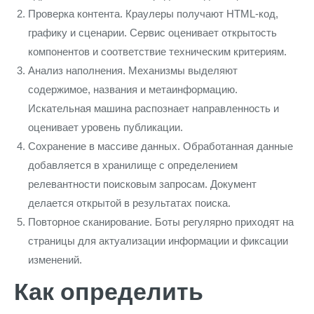
Проверка контента. Краулеры получают HTML-код,
графику и сценарии. Сервис оценивает открытость
компонентов и соответствие техническим критериям.
Анализ наполнения. Механизмы выделяют
содержимое, названия и метаинформацию.
Искательная машина распознает направленность и
оценивает уровень публикации.
Сохранение в массиве данных. Обработанная данные
добавляется в хранилище с определением
релевантности поисковым запросам. Документ
делается открытой в результатах поиска.
Повторное сканирование. Боты регулярно приходят на
страницы для актуализации информации и фиксации
изменений.
Как определить