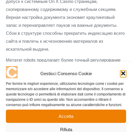
допуск к системным On X Casino страницам,
скопированному содержимому и служебным секциям.
Верная настройка документа экономит краулинговый
запас и перенаправляет пауков на важные документы.
Сбои в структуре способны прекратить индексацию всего
сайта и повлечь к исчезновению материалов из
искательной выдачи.
Метатег robots предлагает более точный регулирование
над индексированием индивидуальных документов. Тег
Gestisci Consenso Cookie
размещается в HTML-коде и включает директивы noindex,
nofollow, noarchive и прочие параметры. Команда noindex
Per fornire le migliori esperienze, utilizziamo tecnologie come i cookie per
memorizzare e/o accedere alle informazioni del dispositivo. Il consenso a
блокирует включение страницы в базу, а nofollow
queste tecnologie ci permetterà di elaborare dati come il comportamento di
блокирует переход ботов по ссылкам на странице.
navigazione o ID unici su questo sito. Non acconsentire o ritirare il
consenso può influire negativamente su alcune caratteristiche e funzioni.
Сочетание файла robots.txt и метатегов позволяет создать
Accetta
настраиваемую тактику индексации. Файл robots.txt
ограничивает полные области портала, а метатеги
Rifiuta