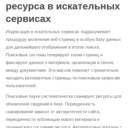
ресурса в искательных
сервисах
Индексация в искательных сервисах подразумевает
процедуру включения веб-страниц в особую базу данных
для дальнейшего отображения в итогах поиска.
Поисковые системы генерируют копии страниц и
фиксируют данные о материале, организации и связях
между документами. Эта массив помогает стремительно
находить релевантные страницы по поисковым запросам
пользователей.
Поисковые пауки систематически сканируют ресурсы для
обновления сведений в базе. Периодичность
сканирований зависит от авторитетности сайта,
периодичности публикации нового материала и
технического состояния ресурса. Авторитетные порталы с