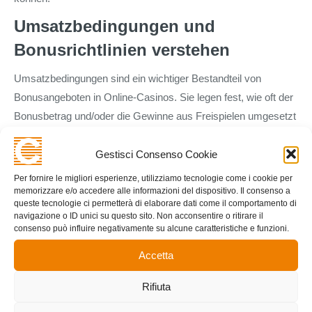
Umsatzbedingungen und
Bonusrichtlinien verstehen
Umsatzbedingungen sind ein wichtiger Bestandteil von
Bonusangeboten in Online-Casinos. Sie legen fest, wie oft der
Bonusbetrag und/oder die Gewinne aus Freispielen umgesetzt
werden müssen, bevor eine Auszahlung möglich ist.
Beispielsweise kann ein Bonus mit einer 35-fachen
Gestisci Consenso Cookie
Umsatzbedingung bedeuten, dass der Bonusbetrag 35 Mal
Per fornire le migliori esperienze, utilizziamo tecnologie come i cookie per
eingesetzt werden muss, bevor Gewinne ausgezahlt werden
memorizzare e/o accedere alle informazioni del dispositivo. Il consenso a
queste tecnologie ci permetterà di elaborare dati come il comportamento di
können. Darüber hinaus können bestimmte Spiele
navigazione o ID unici su questo sito. Non acconsentire o ritirare il
möglicherweise nicht oder nur zu einem geringeren
consenso può influire negativamente su alcune caratteristiche e funzioni.
Prozentsatz zum Umsatz beitragen. Es ist auch wichtig, die
Accetta
maximale Einsatzhöhe beim Spielen mit Bonusgeld zu
beachten, da überschrittene Einsätze möglicherweise nicht
Rifiuta
zum Umsatz beitragen. Das VegasHero Casino bietet klare