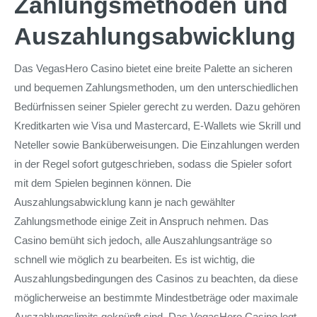
Zahlungsmethoden und
Auszahlungsabwicklung
Das VegasHero Casino bietet eine breite Palette an sicheren
und bequemen Zahlungsmethoden, um den unterschiedlichen
Bedürfnissen seiner Spieler gerecht zu werden. Dazu gehören
Kreditkarten wie Visa und Mastercard, E-Wallets wie Skrill und
Neteller sowie Banküberweisungen. Die Einzahlungen werden
in der Regel sofort gutgeschrieben, sodass die Spieler sofort
mit dem Spielen beginnen können. Die
Auszahlungsabwicklung kann je nach gewählter
Zahlungsmethode einige Zeit in Anspruch nehmen. Das
Casino bemüht sich jedoch, alle Auszahlungsanträge so
schnell wie möglich zu bearbeiten. Es ist wichtig, die
Auszahlungsbedingungen des Casinos zu beachten, da diese
möglicherweise an bestimmte Mindestbeträge oder maximale
Auszahlungslimits geknüpft sind. Das VegasHero Casino legt