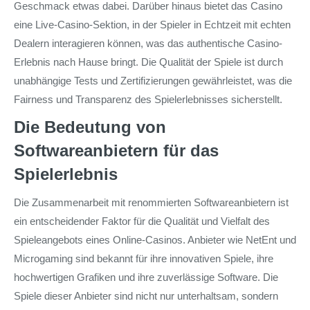
Geschmack etwas dabei. Darüber hinaus bietet das Casino
eine Live-Casino-Sektion, in der Spieler in Echtzeit mit echten
Dealern interagieren können, was das authentische Casino-
Erlebnis nach Hause bringt. Die Qualität der Spiele ist durch
unabhängige Tests und Zertifizierungen gewährleistet, was die
Fairness und Transparenz des Spielerlebnisses sicherstellt.
Die Bedeutung von
Softwareanbietern für das
Spielerlebnis
Die Zusammenarbeit mit renommierten Softwareanbietern ist
ein entscheidender Faktor für die Qualität und Vielfalt des
Spieleangebots eines Online-Casinos. Anbieter wie NetEnt und
Microgaming sind bekannt für ihre innovativen Spiele, ihre
hochwertigen Grafiken und ihre zuverlässige Software. Die
Spiele dieser Anbieter sind nicht nur unterhaltsam, sondern