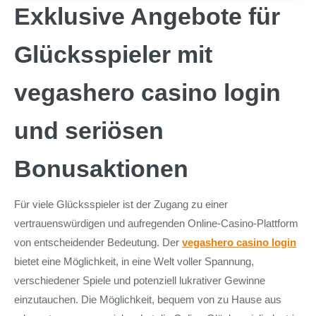
Exklusive Angebote für
Glücksspieler mit
vegashero casino login
und seriösen
Bonusaktionen
Für viele Glücksspieler ist der Zugang zu einer
vertrauenswürdigen und aufregenden Online-Casino-Plattform
von entscheidender Bedeutung. Der
vegashero casino login
bietet eine Möglichkeit, in eine Welt voller Spannung,
verschiedener Spiele und potenziell lukrativer Gewinne
einzutauchen. Die Möglichkeit, bequem von zu Hause aus