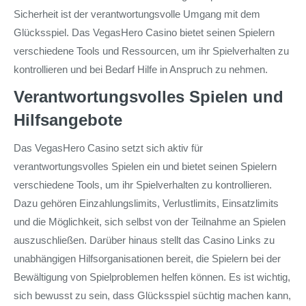
Sicherheit ist der verantwortungsvolle Umgang mit dem
Glücksspiel. Das VegasHero Casino bietet seinen Spielern
verschiedene Tools und Ressourcen, um ihr Spielverhalten zu
kontrollieren und bei Bedarf Hilfe in Anspruch zu nehmen.
Verantwortungsvolles Spielen und
Hilfsangebote
Das VegasHero Casino setzt sich aktiv für
verantwortungsvolles Spielen ein und bietet seinen Spielern
verschiedene Tools, um ihr Spielverhalten zu kontrollieren.
Dazu gehören Einzahlungslimits, Verlustlimits, Einsatzlimits
und die Möglichkeit, sich selbst von der Teilnahme an Spielen
auszuschließen. Darüber hinaus stellt das Casino Links zu
unabhängigen Hilfsorganisationen bereit, die Spielern bei der
Bewältigung von Spielproblemen helfen können. Es ist wichtig,
sich bewusst zu sein, dass Glücksspiel süchtig machen kann,