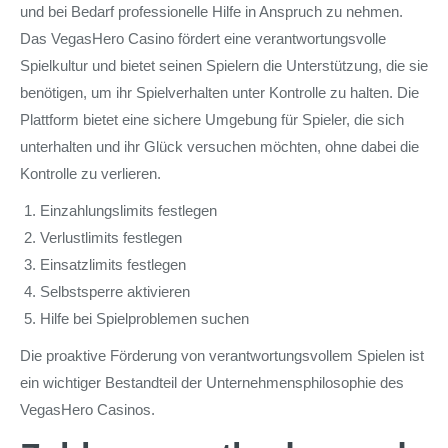
und bei Bedarf professionelle Hilfe in Anspruch zu nehmen.
Das VegasHero Casino fördert eine verantwortungsvolle
Spielkultur und bietet seinen Spielern die Unterstützung, die sie
benötigen, um ihr Spielverhalten unter Kontrolle zu halten. Die
Plattform bietet eine sichere Umgebung für Spieler, die sich
unterhalten und ihr Glück versuchen möchten, ohne dabei die
Kontrolle zu verlieren.
Einzahlungslimits festlegen
Verlustlimits festlegen
Einsatzlimits festlegen
Selbstsperre aktivieren
Hilfe bei Spielproblemen suchen
Die proaktive Förderung von verantwortungsvollem Spielen ist
ein wichtiger Bestandteil der Unternehmensphilosophie des
VegasHero Casinos.