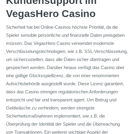
Kundensupport im
VegasHero Casino
Sicherheit hat bei Online-Casinos höchste Priorität, da die
Spieler sensible persönliche und finanzielle Daten preisgeben
müssen. Das VegasHero Casino verwendet modernste
Verschlüsselungstechnologien, wie z.B. SSL-Verschlüsselung,
um sicherzustellen, dass alle Daten sicher übertragen und
gespeichert werden. Darüber hinaus verfügt das Casino über
eine gültige Glücksspiellizenz, die von einer renommierten
Aufsichtsbehörde ausgestellt wurde. Diese Lizenz garantiert,
dass das Casino strengen regulatorischen Anforderungen
entspricht und fair und transparent agiert. Um Betrug und
Geldwäsche zu verhindern, werden strengste
Sicherheitsmaßnahmen implementiert, wie z.B. die
Überprüfung der Identität der Spieler und die Überwachung
von Transaktionen. Ein weiterer wichtiger Aspekt der