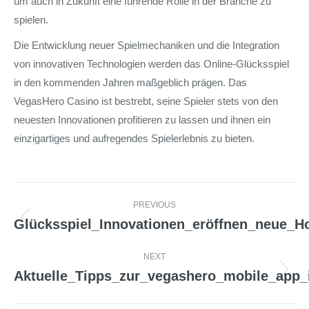
um auch in Zukunft eine führende Rolle in der Branche zu
spielen.
Die Entwicklung neuer Spielmechaniken und die Integration
von innovativen Technologien werden das Online-Glücksspiel
in den kommenden Jahren maßgeblich prägen. Das
VegasHero Casino ist bestrebt, seine Spieler stets von den
neuesten Innovationen profitieren zu lassen und ihnen ein
einzigartiges und aufregendes Spielerlebnis zu bieten.
Post
PREVIOUS
navigation
Glücksspiel_Innovationen_eröffnen_neue_Ho
Previous
post:
NEXT
Aktuelle_Tipps_zur_vegashero_mobile_app_
Next
post: