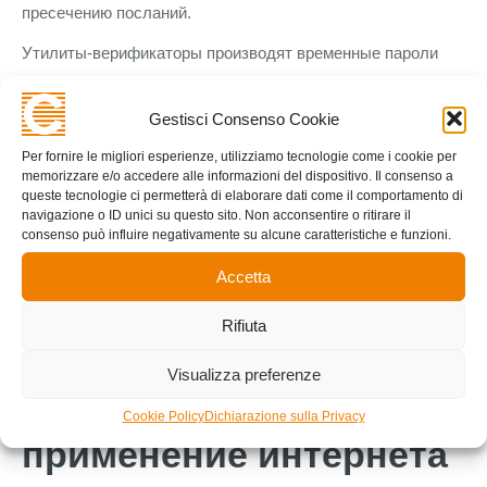
пресечению посланий.
Утилиты-верификаторы производят временные пароли
без подключения к вебу. Google Authenticator и схожие
программы формируют свежий шифр каждые 30 секунд.
Gestisci Consenso Cookie
Такой способ защищённее SMS, поскольку пароли
Per fornire le migliori esperienze, utilizziamo tecnologie come i cookie per
производятся локально на аппарате для 7k casino.
memorizzare e/o accedere alle informazioni del dispositivo. Il consenso a
queste tecnologie ci permetterà di elaborare dati come il comportamento di
Биологическая проверка эксплуатирует неповторимые
navigazione o ID unici su questo sito. Non acconsentire o ritirare il
consenso può influire negativamente su alcune caratteristiche e funzioni.
анатомические характеристики субъекта. Отпечатки
пальцев или определение лика обеспечивают
Accetta
значительный степень защищённости. Биологические
Rifiuta
информация непросто сымитировать по соотношении с
паролями.
Visualizza preferenze
Защищённое
Cookie Policy
Dichiarazione sulla Privacy
применение интернета