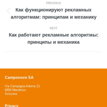
Post
PREVIOUS
navigation
Как функционируют рекламных
Previous
алгоритмам: принципам и механику
post:
NEXT
Как работают рекламные алгоритмы:
Next
принципы и механика
post:
Camponovo SA
Via Campagna Adorna 21
6850 Mendrisio
Svizzera
Privacy