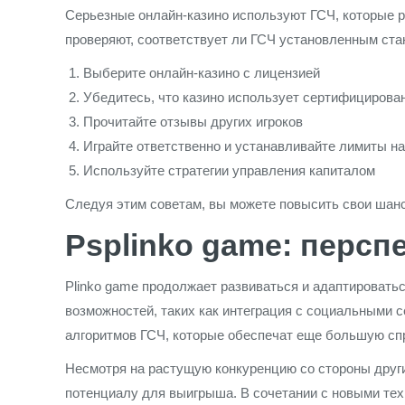
Серьезные онлайн-казино используют ГСЧ, которые р
проверяют, соответствует ли ГСЧ установленным ста
Выберите онлайн-казино с лицензией
Убедитесь, что казино использует сертифициров
Прочитайте отзывы других игроков
Играйте ответственно и устанавливайте лимиты на
Используйте стратегии управления капиталом
Следуя этим советам, вы можете повысить свои шанс
Psplinko game: персп
Plinko game продолжает развиваться и адаптироват
возможностей, таких как интеграция с социальными 
алгоритмов ГСЧ, которые обеспечат еще большую спр
Несмотря на растущую конкуренцию со стороны других
потенциалу для выигрыша. В сочетании с новыми тех