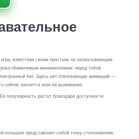
навательное
а игра, известная своим простым, но захватывающим
игрока обманчивым минимализмом: перед тобой
электронный бит. Здесь нет отвлекающих анимаций —
то сейчас начнется игра на выживание.
 Её популярность растет благодаря доступности
дый колышек представляет собой точку столкновения,