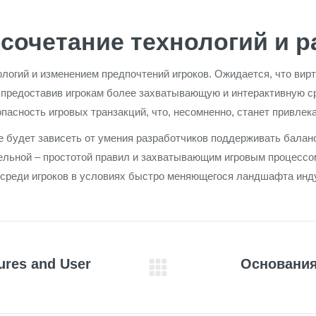
 сочетание технологий и 
ологий и изменением предпочтений игроков. Ожидается, что ви
 предоставив игрокам более захватывающую и интерактивную сре
пасность игровых транзакций, что, несомненно, станет привле
me будет зависеть от умения разработчиков поддерживать бала
тельной – простотой правил и захватывающим игровым процессо
й среди игроков в условиях быстро меняющегося ландшафта инду
ures and User
Основания
Next
post: