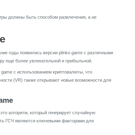
игры должны быть способом развлечения, а не
e
ние годы появились версии plinko game с различными
ру еще более увлекательной и прибыльной.
ko game с использованием криптовалюты, что
ьности (VR) также открывают новые возможности для
game
 это алгоритм, который генерирует случайную
ость ГСЧ являются ключевыми факторами для