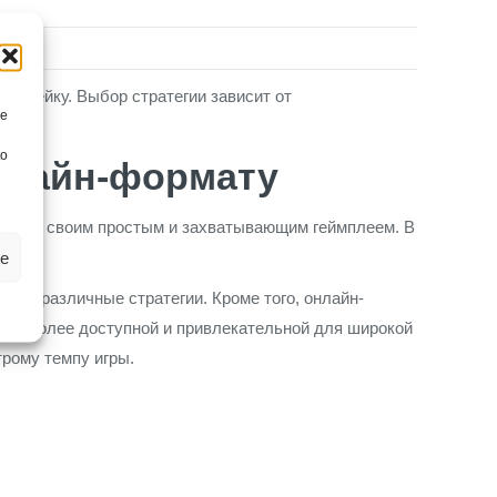
 ячейку. Выбор стратегии зависит от
re
to
онлайн-формату
зрителей своим простым и захватывающим геймплеем. В
ze
вать различные стратегии. Кроме того, онлайн-
еще более доступной и привлекательной для широкой
трому темпу игры.