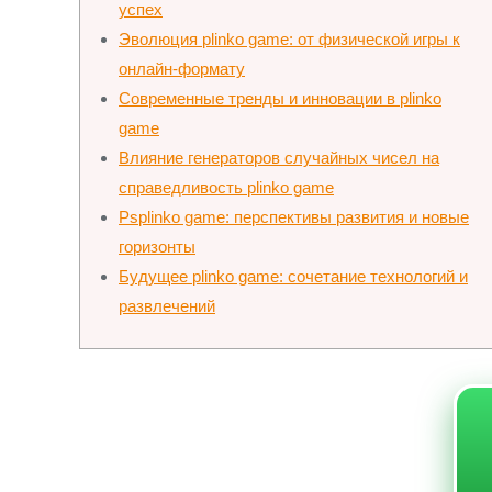
успех
Эволюция plinko game: от физической игры к
онлайн-формату
Современные тренды и инновации в plinko
game
Влияние генераторов случайных чисел на
справедливость plinko game
Psplinko game: перспективы развития и новые
горизонты
Будущее plinko game: сочетание технологий и
развлечений