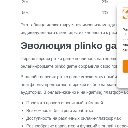
20x
2%
50x
1%
Эта таблица иллюстрирует взаимосвязь между коэфф
Per
индивидуального стиля игры и склонности к риску.
e/o
per
Эволюция plinko gam
sit
car
Первая версия plinko game появилась на телешоу “The
онлайн-формате plinko game сохранила свою популяр
В онлайн-версиях plinko game игроки могут выбирать 
платформы предлагают широкий выбор вариантов plin
аудитории. В онлайн-казино и на i-gaming платформа
Простота правил и понятный геймплей
Возможность быстрого заработка
Доступность на различных онлайн-платформах
Разнообразие вариантов и функций в онлайн-верс