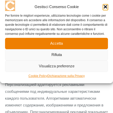
открывает страницу, информация о нём
авиатор игра
Gestisci Consenso Cookie
отправляется на рекламной биржей. Рекламодатели
Per fornire le migliori esperienze, utilizziamo tecnologie come i cookie per
получаются данные и делают ставками за долями
memorizzare e/o accedere alle informazioni del dispositivo. Il consenso a
queste tecnologie ci permetterà di elaborare dati come il comportamento di
секундами. Победитель мгновенным показывает
navigazione o ID unici su questo sito. Non acconsentire o ritirare il
объявлением. Весь циклом занимается менее 100
consenso può influire negativamente su alcune caratteristiche e funzioni.
миллисекундами.
Accetta
Персонализация
Rifiuta
рекламными
Visualizza preferenze
объявлений
Cookie Policy
Dichiarazione sulla Privacy
Персонализацией адаптируется рекламными
сообщениями под индивидуальные характеристиками
каждого пользователя. Алгоритмами автоматически
изменяют содержание, изображениями и предложения в
объявлениях. Персонализированной рекламой показывает