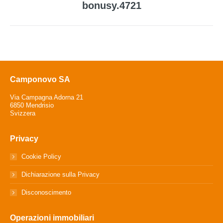
bonusy.4721
post:
Camponovo SA
Via Campagna Adorna 21
6850 Mendrisio
Svizzera
Privacy
Cookie Policy
Dichiarazione sulla Privacy
Disconoscimento
Operazioni immobiliari