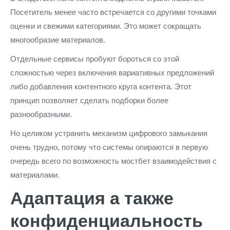
Посетитель менее часто встречается со другими точками
оценки и свежими категориями. Это может сокращать
многообразие материалов.
Отдельные сервисы пробуют бороться со этой
сложностью через включения вариативных предложений
либо добавления контентного круга контента. Этот
принцип позволяет сделать подборки более
разнообразными.
Но целиком устранить механизм цифрового замыкания
очень трудно, потому что системы опираются в первую
очередь всего по возможность мостбет взаимодействия с
материалами.
Адаптация а также
конфиденциальность