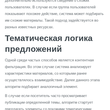
Дополнительно используются сведения о схожих
пользователях. В случае если группа пользователей
показывают похожее действие, система может подбирать
им схожие материалы. Такой подход задействуется во
разных известных ресурсах.
Тематическая логика
предложений
Одной среди частых способов является контентная
фильтрация. Во этом случае система анализирует
характеристики материалов, со которыми ранее
осуществлялось взаимодействие. Далее данного этапа
алгоритм подбирает аналогичный элемент.
В случае если посетитель часто просматривает
публикации определенной темы, алгоритм стартует
предлагать элементы со похожими тематическими