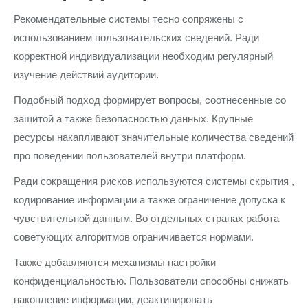
Рекомендательные системы тесно сопряжены с
использованием пользовательских сведений. Ради
корректной индивидуализации необходим регулярный
изучение действий аудитории.
Подобный подход формирует вопросы, соотнесенные со
защитой а также безопасностью данных. Крупные
ресурсы накапливают значительные количества сведений
про поведении пользователей внутри платформ.
Ради сокращения рисков используются системы скрытия ,
кодирование информации а также ограничение допуска к
чувствительной данным. Во отдельных странах работа
советующих алгоритмов ограничивается нормами.
Также добавляются механизмы настройки
конфиденциальностью. Пользователи способны снижать
накопление информации, деактивировать