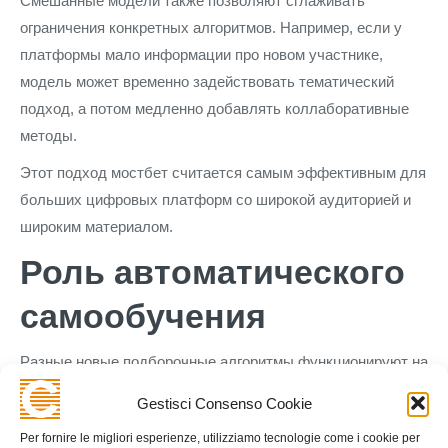
Смешанные модели также позволяют сглаживать
ограничения конкретных алгоритмов. Например, если у
платформы мало информации про новом участнике,
модель может временно задействовать тематический
подход, а потом медленно добавлять коллаборативные
методы.
Этот подход мостбет считается самым эффективным для
больших цифровых платформ со широкой аудиторией и
широким материалом.
Роль автоматического
самообучения
Разные новые подборочные алгоритмы функционируют на
основе инструментов автоматического самообучения.
Gestisci Consenso Cookie
Модели тренируются по крупных наборах сведений и
Per fornire le migliori esperienze, utilizziamo tecnologie come i cookie per
постепенно повышают точность оценок.