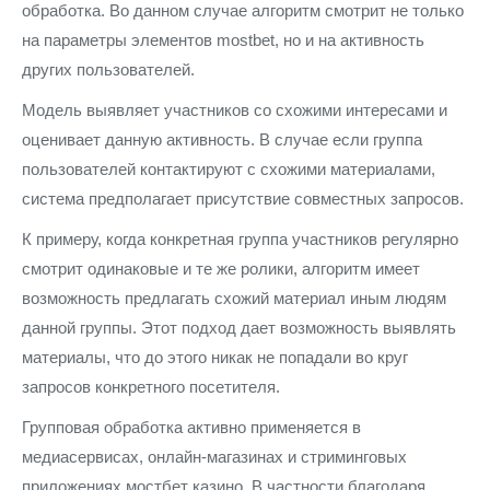
обработка. Во данном случае алгоритм смотрит не только
на параметры элементов mostbet, но и на активность
других пользователей.
Модель выявляет участников со схожими интересами и
оценивает данную активность. В случае если группа
пользователей контактируют с схожими материалами,
система предполагает присутствие совместных запросов.
К примеру, когда конкретная группа участников регулярно
смотрит одинаковые и те же ролики, алгоритм имеет
возможность предлагать схожий материал иным людям
данной группы. Этот подход дает возможность выявлять
материалы, что до этого никак не попадали во круг
запросов конкретного посетителя.
Групповая обработка активно применяется в
медиасервисах, онлайн-магазинах и стриминговых
приложениях мостбет казино. В частности благодаря