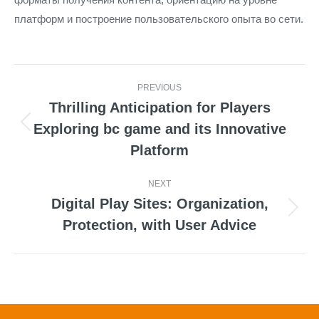
платформ и построение пользовательского опыта во сети.
Post
PREVIOUS
navigation
Thrilling Anticipation for Players
Exploring bc game and its Innovative
Previous
Platform
post:
NEXT
Digital Play Sites: Organization,
Next
Protection, with User Advice
post: