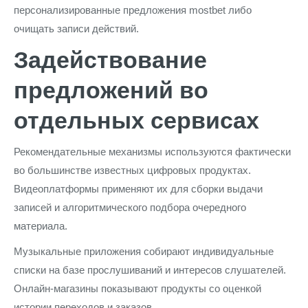
персонализированные предложения mostbet либо
очищать записи действий.
Задействование
предложений во
отдельных сервисах
Рекомендательные механизмы используются фактически
во большинстве известных цифровых продуктах.
Видеоплатформы применяют их для сборки выдачи
записей и алгоритмического подбора очередного
материала.
Музыкальные приложения собирают индивидуальные
списки на базе прослушиваний и интересов слушателей.
Онлайн-магазины показывают продукты со оценкой
истории переходов и заказов.