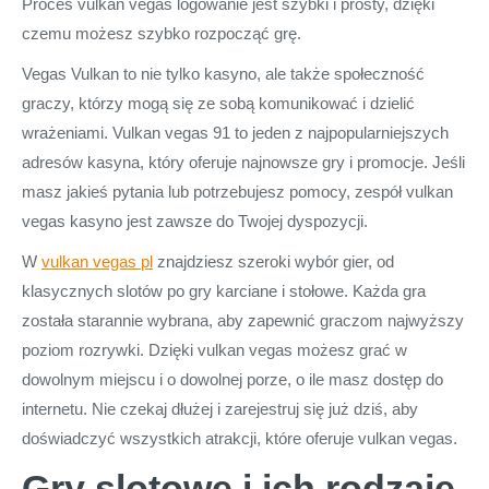
Proces vulkan vegas logowanie jest szybki i prosty, dzięki
czemu możesz szybko rozpocząć grę.
Vegas Vulkan to nie tylko kasyno, ale także społeczność
graczy, którzy mogą się ze sobą komunikować i dzielić
wrażeniami. Vulkan vegas 91 to jeden z najpopularniejszych
adresów kasyna, który oferuje najnowsze gry i promocje. Jeśli
masz jakieś pytania lub potrzebujesz pomocy, zespół vulkan
vegas kasyno jest zawsze do Twojej dyspozycji.
W
vulkan vegas pl
znajdziesz szeroki wybór gier, od
klasycznych slotów po gry karciane i stołowe. Każda gra
została starannie wybrana, aby zapewnić graczom najwyższy
poziom rozrywki. Dzięki vulkan vegas możesz grać w
dowolnym miejscu i o dowolnej porze, o ile masz dostęp do
internetu. Nie czekaj dłużej i zarejestruj się już dziś, aby
doświadczyć wszystkich atrakcji, które oferuje vulkan vegas.
Gry slotowe i ich rodzaje