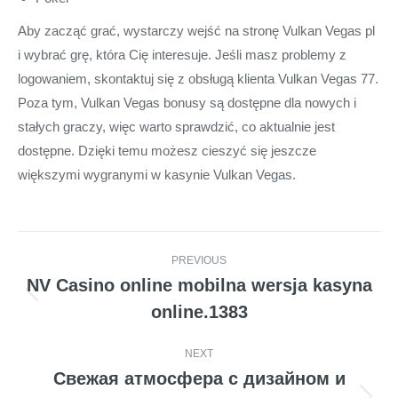
Aby zacząć grać, wystarczy wejść na stronę Vulkan Vegas pl
i wybrać grę, która Cię interesuje. Jeśli masz problemy z
logowaniem, skontaktuj się z obsługą klienta Vulkan Vegas 77.
Poza tym, Vulkan Vegas bonusy są dostępne dla nowych i
stałych graczy, więc warto sprawdzić, co aktualnie jest
dostępne. Dzięki temu możesz cieszyć się jeszcze
większymi wygranymi w kasynie Vulkan Vegas.
Post
PREVIOUS
navigation
NV Casino online mobilna wersja kasyna
Previous
online.1383
post:
NEXT
Свежая атмосфера с дизайном и