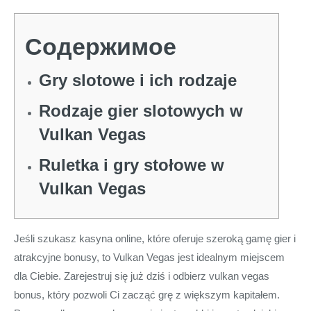
Содержимое
Gry slotowe i ich rodzaje
Rodzaje gier slotowych w
Vulkan Vegas
Ruletka i gry stołowe w
Vulkan Vegas
Jeśli szukasz kasyna online, które oferuje szeroką gamę gier i
atrakcyjne bonusy, to Vulkan Vegas jest idealnym miejscem
dla Ciebie. Zarejestruj się już dziś i odbierz vulkan vegas
bonus, który pozwoli Ci zacząć grę z większym kapitałem.