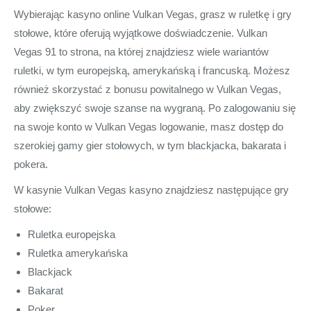
Wybierając kasyno online Vulkan Vegas, grasz w ruletkę i gry
stołowe, które oferują wyjątkowe doświadczenie. Vulkan
Vegas 91 to strona, na której znajdziesz wiele wariantów
ruletki, w tym europejską, amerykańską i francuską. Możesz
również skorzystać z bonusu powitalnego w Vulkan Vegas,
aby zwiększyć swoje szanse na wygraną. Po zalogowaniu się
na swoje konto w Vulkan Vegas logowanie, masz dostęp do
szerokiej gamy gier stołowych, w tym blackjacka, bakarata i
pokera.
W kasynie Vulkan Vegas kasyno znajdziesz następujące gry
stołowe:
Ruletka europejska
Ruletka amerykańska
Blackjack
Bakarat
Poker