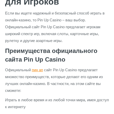
для Игроков
Если вы ищете надежный и безопасный способ играть в
онлайн-казино, то Pin Up Casino – ваш выбор.
Официальный сайт Pin Up Casino предлагает игрокам
широкий спектр игр, включая слоты, карточные игры,
рулетку и другие азартные игры.
Преимущества официального
сайта Pin Up Casino
Официальный
пин ап
сайт Pin Up Casino предлагает
множество преимуществ, которые делают его одним из
лучших онлайн-казино. В частности, на этом сайте вы
сможете:
Играть в любое время и из любой точки мира, имея доступ
к интернету