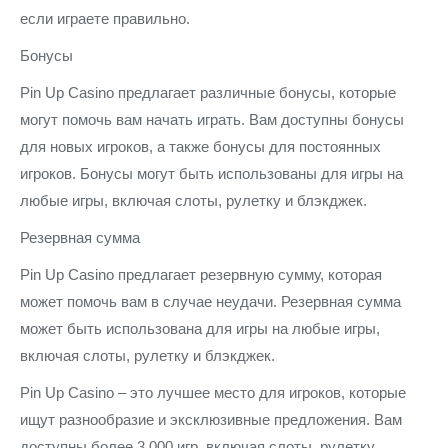
если играете правильно.
Бонусы
Pin Up Casino предлагает различные бонусы, которые
могут помочь вам начать играть. Вам доступны бонусы
для новых игроков, а также бонусы для постоянных
игроков. Бонусы могут быть использованы для игры на
любые игры, включая слоты, рулетку и блэкджек.
Резервная сумма
Pin Up Casino предлагает резервную сумму, которая
может помочь вам в случае неудачи. Резервная сумма
может быть использована для игры на любые игры,
включая слоты, рулетку и блэкджек.
Pin Up Casino – это лучшее место для игроков, которые
ищут разнообразие и эксклюзивные предложения. Вам
доступны более 3 000 игр, включая слоты, рулетку,