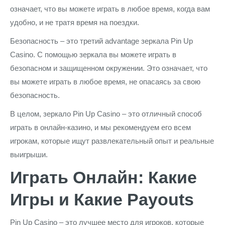
означает, что вы можете играть в любое время, когда вам
удобно, и не тратя время на поездки.
Безопасность – это третий advantage зеркала Pin Up
Casino. С помощью зеркала вы можете играть в
безопасном и защищенном окружении. Это означает, что
вы можете играть в любое время, не опасаясь за свою
безопасность.
В целом, зеркало Pin Up Casino – это отличный способ
играть в онлайн-казино, и мы рекомендуем его всем
игрокам, которые ищут развлекательный опыт и реальные
выигрыши.
Играть Онлайн: Какие
Игры и Какие Payouts
Pin Up Casino – это лучшее место для игроков, которые