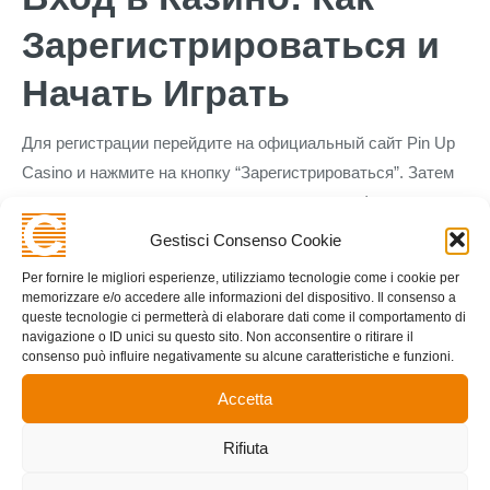
Зарегистрироваться и
Начать Играть
Для регистрации перейдите на официальный сайт Pin Up
Casino и нажмите на кнопку “Зарегистрироваться”. Затем
введите свои личные данные, включая имя, фамилию,
дату рождения и адрес электронной почты. Вам также
Gestisci Consenso Cookie
нужно выбрать пароль для вашего аккаунта.
Per fornire le migliori esperienze, utilizziamo tecnologie come i cookie per
memorizzare e/o accedere alle informazioni del dispositivo. Il consenso a
После регистрации вам будет отправлено письмо с
queste tecnologie ci permetterà di elaborare dati come il comportamento di
подтверждением email. Откройте это письмо и нажмите на
navigazione o ID unici su questo sito. Non acconsentire o ritirare il
consenso può influire negativamente su alcune caratteristiche e funzioni.
ссылку, чтобы подтвердить свой аккаунт.
Accetta
После подтверждения аккаунта вы сможете войти в свой
кабинет и начать играть в любые игры, доступные на
Rifiuta
сайте Pin Up Casino. Вам доступны игры с автоматами,
рулеткой, покером, бинго и другими.