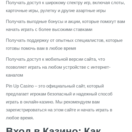
Получать доступ к широкому спектру игр, включая слоты,
карточные игры, рулетку и другие азартные игры
Получать выгодные бонусы и акции, которые помогут вам
начать играть с более высокими ставками
Получать поддержку от опытных специалистов, которые
готовы помочь вам в любое время
Получать доступ к мобильной версии сайта, что
позволяет играть на любом устройстве с интернет-
каналом
Pin Up Casino – это официальный сайт, который
предлагает игрокам безопасный и надежный способ
играть в онлайн-казино. Мы рекомендуем вам
зарегистрироваться на этом сайте и начать играть в
любое время.
Вход в Казино: Как