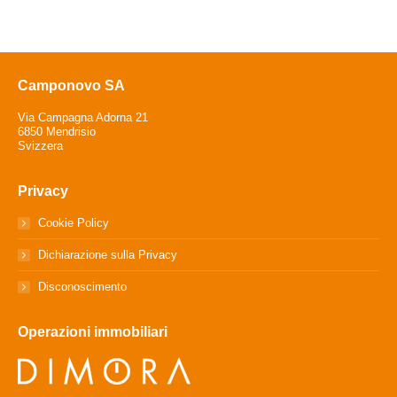
Camponovo SA
Via Campagna Adorna 21
6850 Mendrisio
Svizzera
Privacy
Cookie Policy
Dichiarazione sulla Privacy
Disconoscimento
Operazioni immobiliari