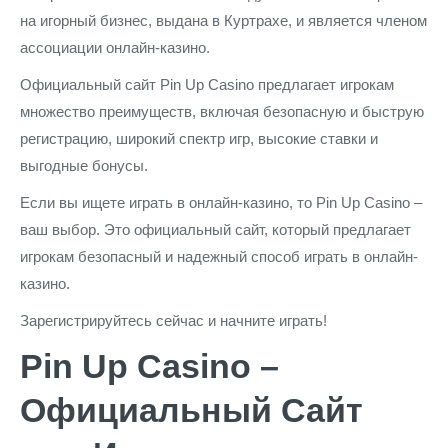
на игорный бизнес, выдана в Куртрахе, и является членом
ассоциации онлайн-казино.
Официальный сайт Pin Up Casino предлагает игрокам
множество преимуществ, включая безопасную и быструю
регистрацию, широкий спектр игр, высокие ставки и
выгодные бонусы.
Если вы ищете играть в онлайн-казино, то Pin Up Casino –
ваш выбор. Это официальный сайт, который предлагает
игрокам безопасный и надежный способ играть в онлайн-
казино.
Зарегистрируйтесь сейчас и начните играть!
Pin Up Casino –
Официальный Сайт