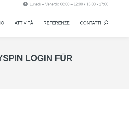
Lunedì – Venerdì: 08:00 – 12:00 / 13:00 - 17:00
MO
ATTIVITÀ
REFERENZE
CONTATTI
Search:
MO
ATTIVITÀ
REFERENZE
CONTATTI
Search:
SPIN LOGIN FÜR