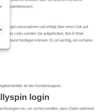
inos empfehlenswert.
to
er Regel unkompliziert und erfolgt über einen Link auf
ze
ruf des Links werden Sie aufgefordert, Ihre E-Mail-
s Passwort festlegen können. Es ist wichtig, ein sicheres
 gegebenenfalls an den Kundensupport.
lyspin login
stechnologien ein, um sicherzustellen, dass Daten während