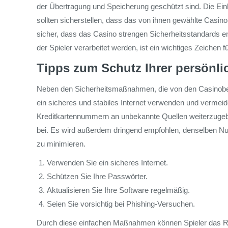
der Übertragung und Speicherung geschützt sind. Die Ei
sollten sicherstellen, dass das von ihnen gewählte Casino
sicher, dass das Casino strengen Sicherheitsstandards ent
der Spieler verarbeitet werden, ist ein wichtiges Zeichen fü
Tipps zum Schutz Ihrer persönli
Neben den Sicherheitsmaßnahmen, die von den Casinobetrei
ein sicheres und stabiles Internet verwenden und vermei
Kreditkartennummern an unbekannte Quellen weiterzugebe
bei. Es wird außerdem dringend empfohlen, denselben Nu
zu minimieren.
Verwenden Sie ein sicheres Internet.
Schützen Sie Ihre Passwörter.
Aktualisieren Sie Ihre Software regelmäßig.
Seien Sie vorsichtig bei Phishing-Versuchen.
Durch diese einfachen Maßnahmen können Spieler das Ris