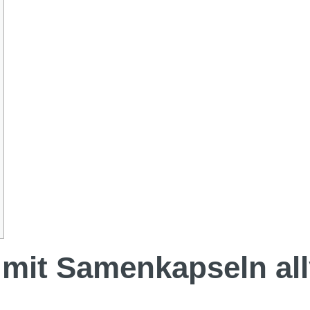
mit Samenkapseln ally