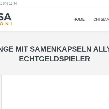
1 646 16 44
HOME
CHI SIA
HOME
CHI SIA
NGE MIT SAMENKAPSELN ALLY
ECHTGELDSPIELER