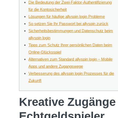
Die Bedeutung der Zwei-Faktor-Authentifizierung
für die Kontosicherheit
Lösungen für häufige allyspin login Probleme
So setzen Sie Ihr Passwort bei allyspin zurück
Sicherheitsbestimmungen und Datenschutz beim
allyspin login
Tipps zum Schutz Ihrer persönlichen Daten beim
Online-Glücksspiel
Alternativen zum Standard allyspin login – Mobile
Apps und andere Zugangswege
Verbesserung des allyspin login Prozesses für die
Zukunft
Kreative Zugänge 
Echtgeldspieler