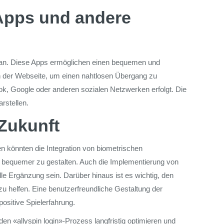
 Apps und andere
s an. Diese Apps ermöglichen einen bequemen und
en der Webseite, um einen nahtlosen Übergang zu
ok, Google oder anderen sozialen Netzwerken erfolgt. Die
rstellen.
 Zukunft
en könnten die Integration von biometrischen
nd bequemer zu gestalten. Auch die Implementierung von
e Ergänzung sein. Darüber hinaus ist es wichtig, den
zu helfen. Eine benutzerfreundliche Gestaltung der
ositive Spielerfahrung.
 «allyspin login»-Prozess langfristig optimieren und