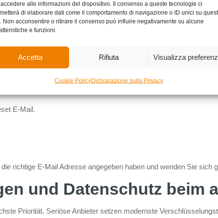
 accedere alle informazioni del dispositivo. Il consenso a queste tecnologie ci
en alle Stricke reißen, ist ein Kontakt zum Kundensupport des Cas
metterà di elaborare dati come il comportamento di navigazione o ID unici su ques
o. Non acconsentire o ritirare il consenso può influire negativamente su alcune
llyspin zurück
atteristiche e funzioni.
ung, um den «allyspin login» wiederherzustellen. Der Prozess ist in d
Accetta
Rifiuta
Visualizza preferen
Aufschrift “Passwort vergessen?” oder ähnlich versehen. Nach dem Auf
aufhin erhalten Sie eine E-Mail mit einem Link, über den Sie Ihr neue
Cookie Policy
Dichiarazione sulla Privacy
staben, Zahlen und Sonderzeichen besteht.
set E-Mail.
Sie die richtige E-Mail Adresse angegeben haben und wenden Sie sich
en und Datenschutz beim al
öchste Priorität. Seriöse Anbieter setzen modernste Verschlüsselung