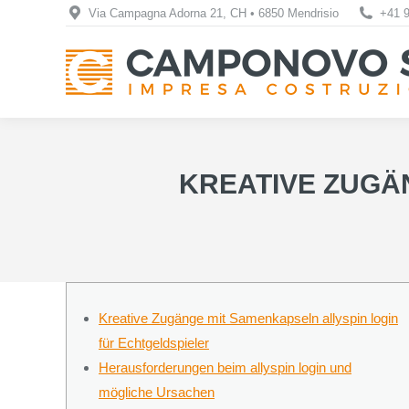
Via Campagna Adorna 21, CH • 6850 Mendrisio
+41 9
KREATIVE ZUGÄ
Kreative Zugänge mit Samenkapseln allyspin login
für Echtgeldspieler
Herausforderungen beim allyspin login und
mögliche Ursachen