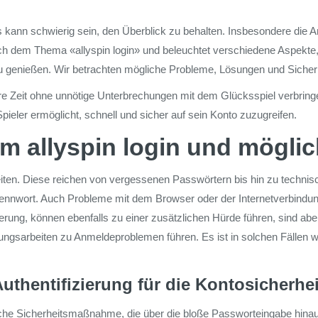
es kann schwierig sein, den Überblick zu behalten. Insbesondere di
h dem Thema «allyspin login» und beleuchtet verschiedene Aspekte, di
zu genießen. Wir betrachten mögliche Probleme, Lösungen und Sich
 ihre Zeit ohne unnötige Unterbrechungen mit dem Glücksspiel verbring
Spieler ermöglicht, schnell und sicher auf sein Konto zuzugreifen.
m allyspin login und mögli
keiten. Diese reichen von vergessenen Passwörtern bis hin zu techn
Kennwort. Auch Probleme mit dem Browser oder der Internetverbindu
ierung, können ebenfalls zu einer zusätzlichen Hürde führen, sind ab
ngsarbeiten zu Anmeldeproblemen führen. Es ist in solchen Fällen 
thentifizierung für die Kontosicherhei
liche Sicherheitsmaßnahme, die über die bloße Passworteingabe hinau