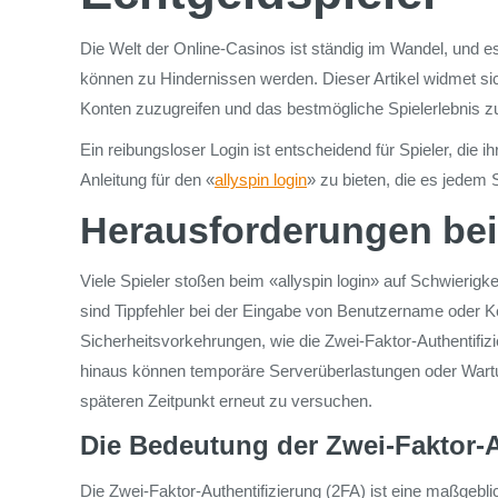
Die Welt der Online-Casinos ist ständig im Wandel, und 
können zu Hindernissen werden. Dieser Artikel widmet sic
Konten zuzugreifen und das bestmögliche Spielerlebnis 
Ein reibungsloser Login ist entscheidend für Spieler, die
Anleitung für den «
allyspin login
» zu bieten, die es jedem 
Herausforderungen bei
Viele Spieler stoßen beim «allyspin login» auf Schwierig
sind Tippfehler bei der Eingabe von Benutzername oder 
Sicherheitsvorkehrungen, wie die Zwei-Faktor-Authentifiz
hinaus können temporäre Serverüberlastungen oder Wartu
späteren Zeitpunkt erneut zu versuchen.
Die Bedeutung der Zwei-Faktor-Au
Die Zwei-Faktor-Authentifizierung (2FA) ist eine maßgeb