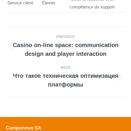
Service client
Élevée
compétence du support
Post
PREVIOUS
navigation
Casino on-line space: communication
Previous
design and player interaction
post:
NEXT
Что такое техническая оптимизация
Next
платформы
post:
Camponovo SA