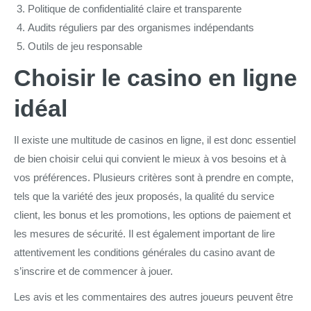
Politique de confidentialité claire et transparente
Audits réguliers par des organismes indépendants
Outils de jeu responsable
Choisir le casino en ligne
idéal
Il existe une multitude de casinos en ligne, il est donc essentiel
de bien choisir celui qui convient le mieux à vos besoins et à
vos préférences. Plusieurs critères sont à prendre en compte,
tels que la variété des jeux proposés, la qualité du service
client, les bonus et les promotions, les options de paiement et
les mesures de sécurité. Il est également important de lire
attentivement les conditions générales du casino avant de
s’inscrire et de commencer à jouer.
Les avis et les commentaires des autres joueurs peuvent être