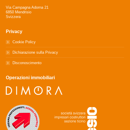
Via Campagna Adorna 21
6850 Mendrisio
Svizzera
Privacy
Cookie Policy
Dichiarazione sulla Privacy
Disconoscimento
Operazioni immobiliari