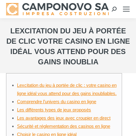
Search:
LEXCITATION DU JEU À PORTÉE
DE CLIC VOTRE CASINO EN LIGNE
IDÉAL VOUS ATTEND POUR DES
GAINS INOUBLIA
Lexcitation du jeu à portée de clic : votre casino en
ligne idéal vous attend pour des gains inoubliables.
Comprendre l’univers du casino en ligne
Les différents types de jeux proposés
Les avantages des jeux avec croupier en direct
Sécurité et réglementation des casinos en ligne
Choisir le casino en ligne idéal