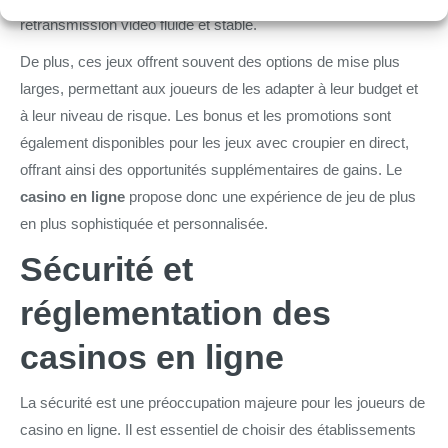
retransmission vidéo fluide et stable.
De plus, ces jeux offrent souvent des options de mise plus
larges, permettant aux joueurs de les adapter à leur budget et
à leur niveau de risque. Les bonus et les promotions sont
également disponibles pour les jeux avec croupier en direct,
offrant ainsi des opportunités supplémentaires de gains. Le
casino en ligne
propose donc une expérience de jeu de plus
en plus sophistiquée et personnalisée.
Sécurité et
réglementation des
casinos en ligne
La sécurité est une préoccupation majeure pour les joueurs de
casino en ligne. Il est essentiel de choisir des établissements