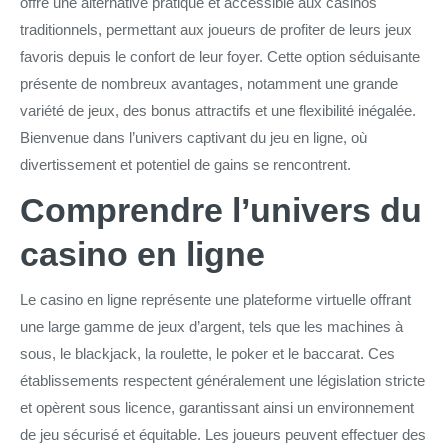
offre une alternative pratique et accessible aux casinos
traditionnels, permettant aux joueurs de profiter de leurs jeux
favoris depuis le confort de leur foyer. Cette option séduisante
présente de nombreux avantages, notamment une grande
variété de jeux, des bonus attractifs et une flexibilité inégalée.
Bienvenue dans l’univers captivant du jeu en ligne, où
divertissement et potentiel de gains se rencontrent.
Comprendre l’univers du
casino en ligne
Le casino en ligne représente une plateforme virtuelle offrant
une large gamme de jeux d’argent, tels que les machines à
sous, le blackjack, la roulette, le poker et le baccarat. Ces
établissements respectent généralement une législation stricte
et opèrent sous licence, garantissant ainsi un environnement
de jeu sécurisé et équitable. Les joueurs peuvent effectuer des