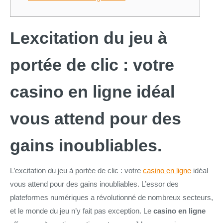
Lexcitation du jeu à
portée de clic : votre
casino en ligne idéal
vous attend pour des
gains inoubliables.
L’excitation du jeu à portée de clic : votre
casino en ligne
idéal
vous attend pour des gains inoubliables. L’essor des
plateformes numériques a révolutionné de nombreux secteurs,
et le monde du jeu n’y fait pas exception. Le
casino en ligne