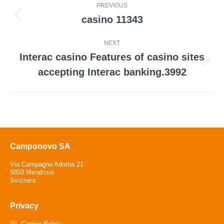
PREVIOUS
navigation
casino 11343
Previous
post:
NEXT
Interac casino Features of casino sites
Next
accepting Interac banking.3992
post:
Camponovo SA
Via Campagna Adorna 21
6850 Mendrisio
Svizzera
Privacy
Cookie Policy