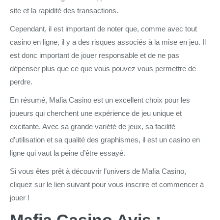
site et la rapidité des transactions.
Cependant, il est important de noter que, comme avec tout
casino en ligne, il y a des risques associés à la mise en jeu. Il
est donc important de jouer responsable et de ne pas
dépenser plus que ce que vous pouvez vous permettre de
perdre.
En résumé, Mafia Casino est un excellent choix pour les
joueurs qui cherchent une expérience de jeu unique et
excitante. Avec sa grande variété de jeux, sa facilité
d’utilisation et sa qualité des graphismes, il est un casino en
ligne qui vaut la peine d’être essayé.
Si vous êtes prêt à découvrir l’univers de Mafia Casino,
cliquez sur le lien suivant pour vous inscrire et commencer à
jouer !