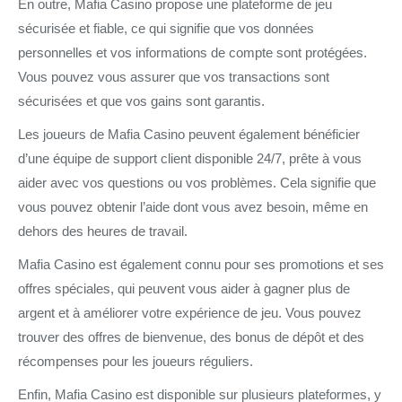
En outre, Mafia Casino propose une plateforme de jeu
sécurisée et fiable, ce qui signifie que vos données
personnelles et vos informations de compte sont protégées.
Vous pouvez vous assurer que vos transactions sont
sécurisées et que vos gains sont garantis.
Les joueurs de Mafia Casino peuvent également bénéficier
d’une équipe de support client disponible 24/7, prête à vous
aider avec vos questions ou vos problèmes. Cela signifie que
vous pouvez obtenir l’aide dont vous avez besoin, même en
dehors des heures de travail.
Mafia Casino est également connu pour ses promotions et ses
offres spéciales, qui peuvent vous aider à gagner plus de
argent et à améliorer votre expérience de jeu. Vous pouvez
trouver des offres de bienvenue, des bonus de dépôt et des
récompenses pour les joueurs réguliers.
Enfin, Mafia Casino est disponible sur plusieurs plateformes, y