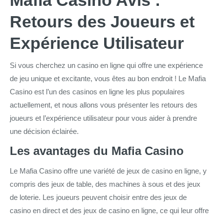
Mafia Casino Avis :
Retours des Joueurs et
Expérience Utilisateur
Si vous cherchez un casino en ligne qui offre une expérience
de jeu unique et excitante, vous êtes au bon endroit ! Le Mafia
Casino est l’un des casinos en ligne les plus populaires
actuellement, et nous allons vous présenter les retours des
joueurs et l’expérience utilisateur pour vous aider à prendre
une décision éclairée.
Les avantages du Mafia Casino
Le Mafia Casino offre une variété de jeux de casino en ligne, y
compris des jeux de table, des machines à sous et des jeux
de loterie. Les joueurs peuvent choisir entre des jeux de
casino en direct et des jeux de casino en ligne, ce qui leur offre