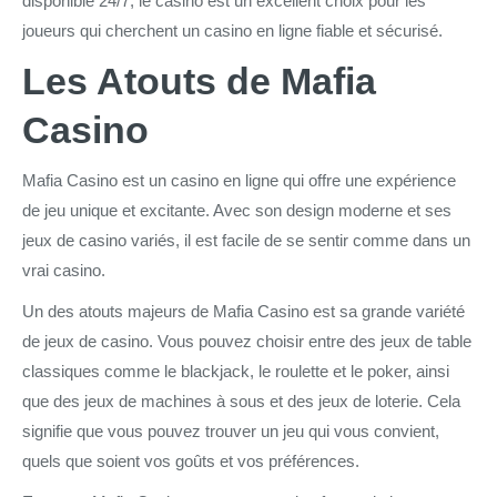
disponible 24/7, le casino est un excellent choix pour les
joueurs qui cherchent un casino en ligne fiable et sécurisé.
Les Atouts de Mafia
Casino
Mafia Casino est un casino en ligne qui offre une expérience
de jeu unique et excitante. Avec son design moderne et ses
jeux de casino variés, il est facile de se sentir comme dans un
vrai casino.
Un des atouts majeurs de Mafia Casino est sa grande variété
de jeux de casino. Vous pouvez choisir entre des jeux de table
classiques comme le blackjack, le roulette et le poker, ainsi
que des jeux de machines à sous et des jeux de loterie. Cela
signifie que vous pouvez trouver un jeu qui vous convient,
quels que soient vos goûts et vos préférences.