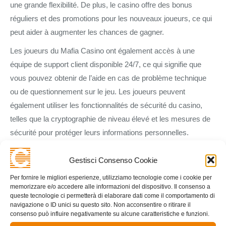
une grande flexibilité. De plus, le casino offre des bonus
réguliers et des promotions pour les nouveaux joueurs, ce qui
peut aider à augmenter les chances de gagner.
Les joueurs du Mafia Casino ont également accès à une
équipe de support client disponible 24/7, ce qui signifie que
vous pouvez obtenir de l’aide en cas de problème technique
ou de questionnement sur le jeu. Les joueurs peuvent
également utiliser les fonctionnalités de sécurité du casino,
telles que la cryptographie de niveau élevé et les mesures de
sécurité pour protéger leurs informations personnelles.
Enfin, le Mafia Casino offre une expérience de jeu unique et
Gestisci Consenso Cookie
excitante, avec des graphismes et des animations de haute
Per fornire le migliori esperienze, utilizziamo tecnologie come i cookie per
qualité. Les joueurs peuvent choisir entre des jeux de casino
memorizzare e/o accedere alle informazioni del dispositivo. Il consenso a
en direct et des jeux de casino en ligne, ce qui leur offre une
queste tecnologie ci permetterà di elaborare dati come il comportamento di
navigazione o ID unici su questo sito. Non acconsentire o ritirare il
grande flexibilité. De plus, le casino offre des bonus réguliers
consenso può influire negativamente su alcune caratteristiche e funzioni.
et des promotions pour les nouveaux joueurs, ce qui peut aider