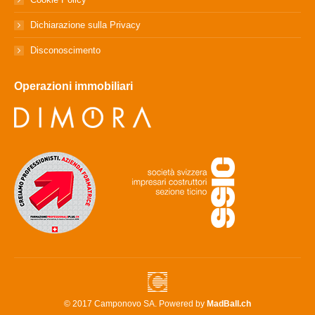
Dichiarazione sulla Privacy
Disconoscimento
Operazioni immobiliari
© 2017 Camponovo SA. Powered by
MadBall.ch