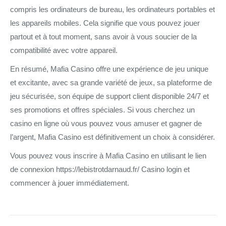
compris les ordinateurs de bureau, les ordinateurs portables et
les appareils mobiles. Cela signifie que vous pouvez jouer
partout et à tout moment, sans avoir à vous soucier de la
compatibilité avec votre appareil.
En résumé, Mafia Casino offre une expérience de jeu unique
et excitante, avec sa grande variété de jeux, sa plateforme de
jeu sécurisée, son équipe de support client disponible 24/7 et
ses promotions et offres spéciales. Si vous cherchez un
casino en ligne où vous pouvez vous amuser et gagner de
l’argent, Mafia Casino est définitivement un choix à considérer.
Vous pouvez vous inscrire à Mafia Casino en utilisant le lien
de connexion https://lebistrotdarnaud.fr/ Casino login et
commencer à jouer immédiatement.
Post