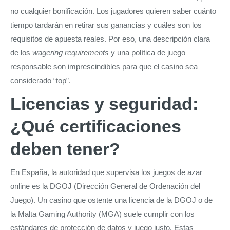
no cualquier bonificación. Los jugadores quieren saber cuánto
tiempo tardarán en retirar sus ganancias y cuáles son los
requisitos de apuesta reales. Por eso, una descripción clara
de los
wagering requirements
y una política de juego
responsable son imprescindibles para que el casino sea
considerado “top”.
Licencias y seguridad:
¿Qué certificaciones
deben tener?
En España, la autoridad que supervisa los juegos de azar
online es la DGOJ (Dirección General de Ordenación del
Juego). Un casino que ostente una licencia de la DGOJ o de
la Malta Gaming Authority (MGA) suele cumplir con los
estándares de protección de datos y juego justo. Estas