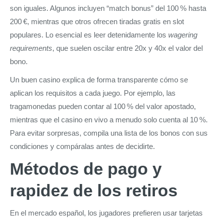
son iguales. Algunos incluyen “match bonus” del 100 % hasta
200 €, mientras que otros ofrecen tiradas gratis en slot
populares. Lo esencial es leer detenidamente los
wagering
requirements
, que suelen oscilar entre 20x y 40x el valor del
bono.
Un buen casino explica de forma transparente cómo se
aplican los requisitos a cada juego. Por ejemplo, las
tragamonedas pueden contar al 100 % del valor apostado,
mientras que el casino en vivo a menudo solo cuenta al 10 %.
Para evitar sorpresas, compila una lista de los bonos con sus
condiciones y compáralas antes de decidirte.
Métodos de pago y
rapidez de los retiros
En el mercado español, los jugadores prefieren usar tarjetas