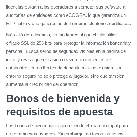
licencias obligan a los operadores a someter sus software a
auditorías de entidades como eCOGRA, lo que garantiza un
RTP fiable y una generación de números aleatorios certificada.
Más allá de la licencia, es fundamental que el sitio utilice
cifrado SSL de 256 bits para proteger la información bancaria y
personal. Busca sellos de seguridad visibles en la página de
inicio y revisa que el casino ofrezca herramientas de
autocontrol, como límites de depósito o autoexclusión. Un
entorno seguro no solo protege al jugador, sino que también
aumenta la credibilidad del operador.
Bonos de bienvenida y
requisitos de apuesta
Los bonos de bienvenida siguen siendo el imán principal para
atraer a nuevos usuarios. Sin embargo, no todos los bonos