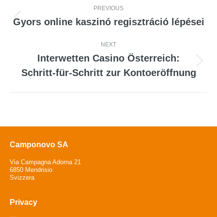
Post
PREVIOUS
navigation
Gyors online kaszinó regisztráció lépései
Previous
post:
NEXT
Interwetten Casino Österreich:
Next
Schritt‑für‑Schritt zur Kontoeröffnung
post:
Camponovo SA
Via Campagna Adorna 21
6850 Mendrisio
Svizzera
Privacy