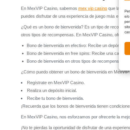
En MexVIP Casino, sabemos
mex vip casino
que la bien
Per
puedes disfrutar de una experiencia de juego más emoc
e/o
per
¿Qué es un bono de bienvenida? Es un tipo de recompensa 
sit
car
otros tipos de recompensas. En MexVIP Casino, ofrecemo
Bono de bienvenida en efectivo: Recibe un depósito inici
Bono de bienvenida en free spins: Recibe una cantidad 
Bono de bienvenida en otros tipos de recompensas: R
¿Cómo puedo obtener un bono de bienvenida en MexVIP C
Regístrate en MexVIP Casino.
Realiza un depósito inicial.
Recibe tu bono de bienvenida.
¡Recuerda que los bonos de bienvenida tienen condiciones 
En MexVIP Casino, nos esforzamos por ofrecerte la mejor 
¡No te pierdas la oportunidad de disfrutar de una experi