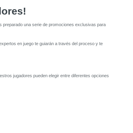
dores!
s preparado una serie de promociones exclusivas para
ertos en juego te guiarán a través del proceso y te
tros jugadores pueden elegir entre diferentes opciones