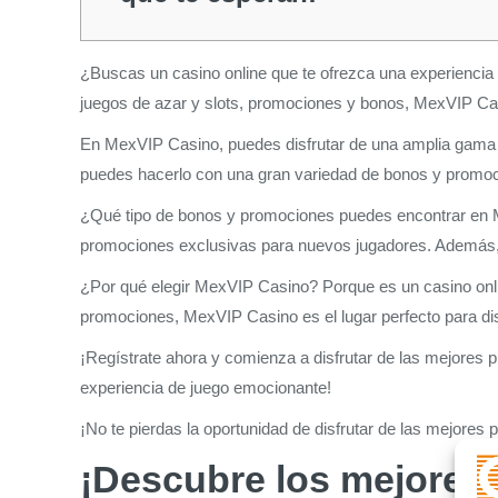
¿Buscas un casino online que te ofrezca una experienci
juegos de azar y slots, promociones y bonos, MexVIP Casin
En MexVIP Casino, puedes disfrutar de una amplia gama de
puedes hacerlo con una gran variedad de bonos y promoc
¿Qué tipo de bonos y promociones puedes encontrar en 
promociones exclusivas para nuevos jugadores. Además, 
¿Por qué elegir MexVIP Casino? Porque es un casino onli
promociones, MexVIP Casino es el lugar perfecto para disf
¡Regístrate ahora y comienza a disfrutar de las mejores
experiencia de juego emocionante!
¡No te pierdas la oportunidad de disfrutar de las mejor
¡Descubre los mejores