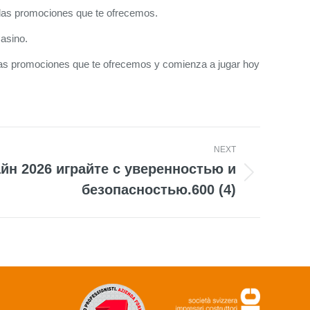
 las promociones que te ofrecemos.
asino.
 las promociones que te ofrecemos y comienza a jugar hoy
NEXT
йн 2026 играйте с уверенностью и
безопасностью.600 (4)