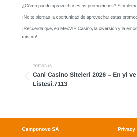
¿Cómo puedo aprovechar estas promociones? Simplemente,
¡No te pierdas la oportunidad de aprovechar estas promo
¡Recuerda que, en MexVIP Casino, la diversión y la emoc
mismo!
Post
PREVIOUS
navigation
Canl Casino Siteleri 2026 – En yi ve
Previous
Listesi.7113
post:
Camponovo SA
Privacy