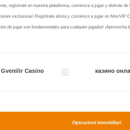
 regístrate en nuestra plataforma, comience a jugar y disfrute de
ciones exclusivas! Regístrate ahora y comience a jugar en MexVIP C
ión de jugar son fundamentales para cualquier jugador! ¡Aprovecha
 Gvenilir Casino
казино онла
Next
post:
Operazioni immobiliari