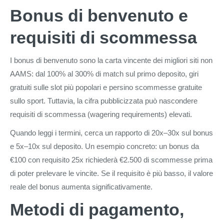
Bonus di benvenuto e
requisiti di scommessa
I bonus di benvenuto sono la carta vincente dei migliori siti non
AAMS: dal 100% al 300% di match sul primo deposito, giri
gratuiti sulle slot più popolari e persino scommesse gratuite
sullo sport. Tuttavia, la cifra pubblicizzata può nascondere
requisiti di scommessa (wagering requirements) elevati.
Quando leggi i termini, cerca un rapporto di 20x–30x sul bonus
e 5x–10x sul deposito. Un esempio concreto: un bonus da
€100 con requisito 25x richiederà €2.500 di scommesse prima
di poter prelevare le vincite. Se il requisito è più basso, il valore
reale del bonus aumenta significativamente.
Metodi di pagamento,