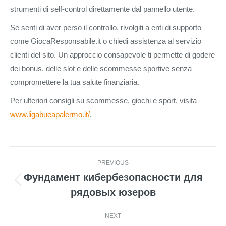
strumenti di self‑control direttamente dal pannello utente.
Se senti di aver perso il controllo, rivolgiti a enti di supporto
come GiocaResponsabile.it o chiedi assistenza al servizio
clienti del sito. Un approccio consapevole ti permette di godere
dei bonus, delle slot e delle scommesse sportive senza
compromettere la tua salute finanziaria.
Per ulteriori consigli su scommesse, giochi e sport, visita
www.ligabueapalermo.it/
.
Post
PREVIOUS
navigation
Фундамент кибербезопасности для
Previous
рядовых юзеров
post:
NEXT