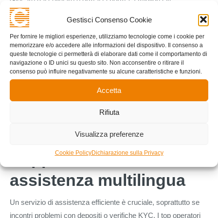
Giocare dal cellulare è ormai la norma. I migliori siti
scommesse non AAMS propongono app native per iOS e
Gestisci Consenso Cookie
Android, oppure versioni mobile HTML5 ottimizzate per tutti i
Per fornire le migliori esperienze, utilizziamo tecnologie come i cookie per
dispositivi. Un’app ben progettata permette di depositare,
memorizzare e/o accedere alle informazioni del dispositivo. Il consenso a
scommettere e prelevare in pochi tap, con notifiche push per
queste tecnologie ci permetterà di elaborare dati come il comportamento di
navigazione o ID unici su questo sito. Non acconsentire o ritirare il
promozioni in tempo reale.
consenso può influire negativamente su alcune caratteristiche e funzioni.
Controlla la presenza di funzioni come la modalità “quick bet”,
Accetta
la possibilità di salvare le scommesse preferite e il supporto
per il login tramite impronte digitali o Face ID. Questi dettagli
Rifiuta
rendono l’esperienza più fluida e sicura, soprattutto quando
Visualizza preferenze
giochi in movimento.
Supporto clienti e
Cookie Policy
Dichiarazione sulla Privacy
assistenza multilingua
Un servizio di assistenza efficiente è cruciale, soprattutto se
incontri problemi con depositi o verifiche KYC. I top operatori