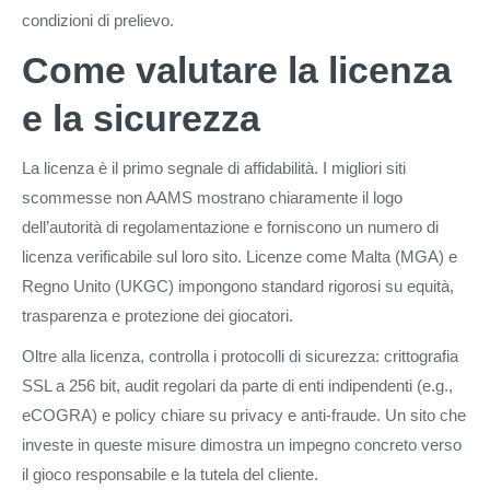
condizioni di prelievo.
Come valutare la licenza
e la sicurezza
La licenza è il primo segnale di affidabilità. I migliori siti
scommesse non AAMS mostrano chiaramente il logo
dell’autorità di regolamentazione e forniscono un numero di
licenza verificabile sul loro sito. Licenze come Malta (MGA) e
Regno Unito (UKGC) impongono standard rigorosi su equità,
trasparenza e protezione dei giocatori.
Oltre alla licenza, controlla i protocolli di sicurezza: crittografia
SSL a 256 bit, audit regolari da parte di enti indipendenti (e.g.,
eCOGRA) e policy chiare su privacy e anti‑fraude. Un sito che
investe in queste misure dimostra un impegno concreto verso
il gioco responsabile e la tutela del cliente.