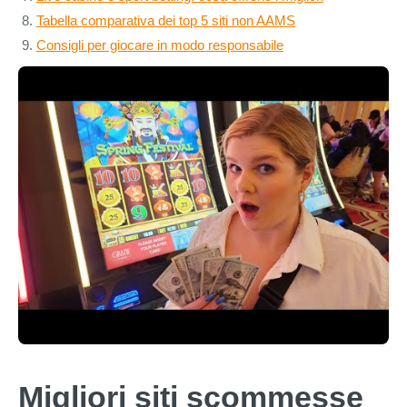
Tabella comparativa dei top 5 siti non AAMS
Consigli per giocare in modo responsabile
Migliori siti scommesse