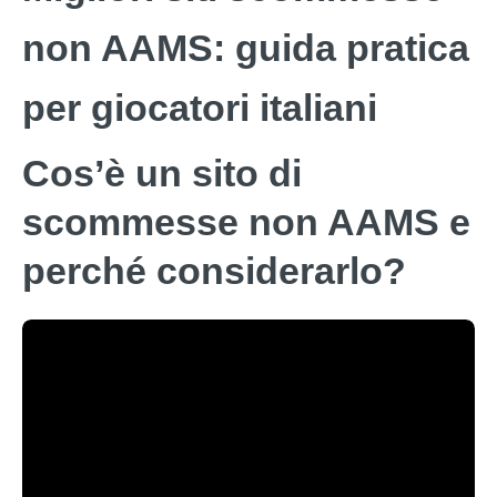
non AAMS: guida pratica
per giocatori italiani
Cos’è un sito di
scommesse non AAMS e
perché considerarlo?