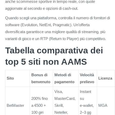
anche scommesse sportive in tempo reale, con quote
aggiornate al secondo e opzioni di cash‑out.
Quando scegli una piattaforma, controlla il numero di fornitori di
software (Evolution, NetEnt, Pragmatic). Un’offerta
diversificata garantisce una migliore qualità di streaming, più
varianti di gioco e un RTP (Return to Player) più competitivo.
Tabella comparativa dei
top 5 siti non AAMS
Bonus di
Metodi di
Velocità
Sito
Licenza
benvenuto
pagamento
prelievo
Visa,
Instant
200% fino
MasterCard,
su
BetMaster
a €500 +
Skrill,
e‑wallet,
MGA
100 giri
Neteller,
2–3 gg