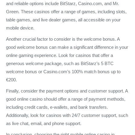
and reliable options include BitStarz, Casino.com, and Mr.
Green. These casinos offer a range of games, including slots,
table games, and live dealer games, all accessible on your
mobile device.
Another crucial factor to consider is the welcome bonus. A
good welcome bonus can make a significant difference in your
online gaming experience. Look for casinos that offer a
generous welcome package, such as BitStarz’s 5 BTC
welcome bonus or Casino.com’s 100% match bonus up to
€200.
Finally, consider the payment options and customer support. A
good online casino should offer a range of payment methods,
including credit cards, e-wallets, and bank transfers.
Additionally, look for casinos with 24/7 customer support, such
as live chat, email, and phone support.
In conclusion, choosing the right mobile online casino in