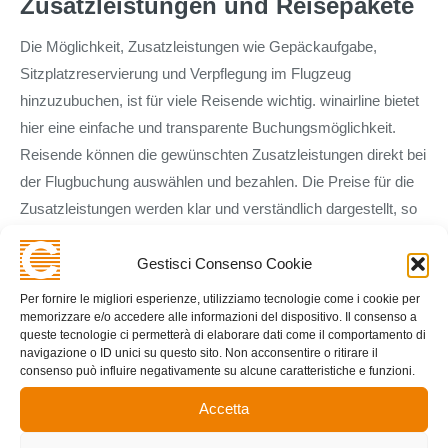
Zusatzleistungen und Reisepakete
Die Möglichkeit, Zusatzleistungen wie Gepäckaufgabe,
Sitzplatzreservierung und Verpflegung im Flugzeug
hinzuzubuchen, ist für viele Reisende wichtig. winairline bietet
hier eine einfache und transparente Buchungsmöglichkeit.
Reisende können die gewünschten Zusatzleistungen direkt bei
der Flugbuchung auswählen und bezahlen. Die Preise für die
Zusatzleistungen werden klar und verständlich dargestellt, so
dass Reisende genau wissen, was sie bezahlen. Darüber
hinaus bietet winairline eine Vielzahl von Reisepaketen an, die
Gestisci Consenso Cookie
Flüge, Hotels und andere Reiseleistungen zu einem attraktiven
Per fornire le migliori esperienze, utilizziamo tecnologie come i cookie per
Preis kombinieren. Diese Reisepakete sind ideal für Reisende,
memorizzare e/o accedere alle informazioni del dispositivo. Il consenso a
queste tecnologie ci permetterà di elaborare dati come il comportamento di
die sich die Planung ihrer Reise erleichtern möchten. Die
navigazione o ID unici su questo sito. Non acconsentire o ritirare il
Zusammenstellung der Pakete berücksichtigt die Bedürfnisse
consenso può influire negativamente su alcune caratteristiche e funzioni.
verschiedener Reisegruppen und -interessen.
Accetta
Flüge von über 800 Fluggesellschaften