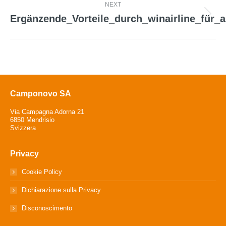
NEXT
Ergänzende_Vorteile_durch_winairline_für_
Next
post:
Camponovo SA
Via Campagna Adorna 21
6850 Mendrisio
Svizzera
Privacy
Cookie Policy
Dichiarazione sulla Privacy
Disconoscimento