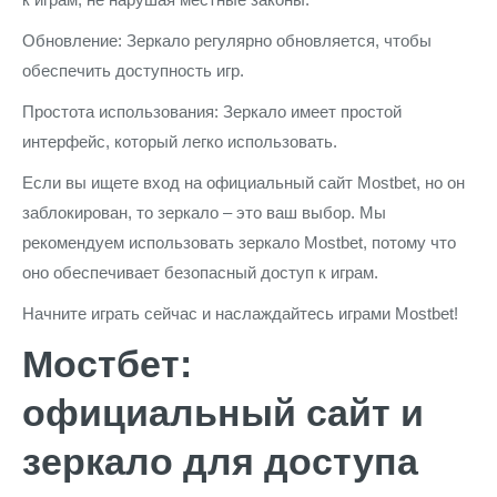
Обновление: Зеркало регулярно обновляется, чтобы
обеспечить доступность игр.
Простота использования: Зеркало имеет простой
интерфейс, который легко использовать.
Если вы ищете вход на официальный сайт Mostbet, но он
заблокирован, то зеркало – это ваш выбор. Мы
рекомендуем использовать зеркало Mostbet, потому что
оно обеспечивает безопасный доступ к играм.
Начните играть сейчас и наслаждайтесь играми Mostbet!
Мостбет:
официальный сайт и
зеркало для доступа