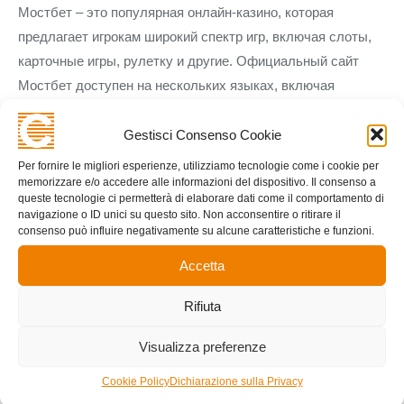
Мостбет – это популярная онлайн-казино, которая
предлагает игрокам широкий спектр игр, включая слоты,
карточные игры, рулетку и другие. Официальный сайт
Мостбет доступен на нескольких языках, включая
русский, и предлагает игрокам безопасный и надежный
способ играть в онлайн-казино. Зеркало Мостбет – это
Gestisci Consenso Cookie
зеркало официального сайта, которое позволяет игрокам
Per fornire le migliori esperienze, utilizziamo tecnologie come i cookie per
доступаться к играм, не зависящим от географических
memorizzare e/o accedere alle informazioni del dispositivo. Il consenso a
queste tecnologie ci permetterà di elaborare dati come il comportamento di
ограничений. Это идеальное решение для игроков,
navigazione o ID unici su questo sito. Non acconsentire o ritirare il
которые хотят играть в онлайн-казино, но не могут
consenso può influire negativamente su alcune caratteristiche e funzioni.
доступаться к официальному сайту из-за ограничений.
Accetta
Проблемы с доступом
Rifiuta
к официальному сайту
Visualizza preferenze
Mostbet
Cookie Policy
Dichiarazione sulla Privacy