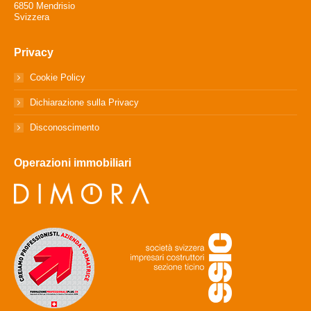
6850 Mendrisio
Svizzera
Privacy
Cookie Policy
Dichiarazione sulla Privacy
Disconoscimento
Operazioni immobiliari