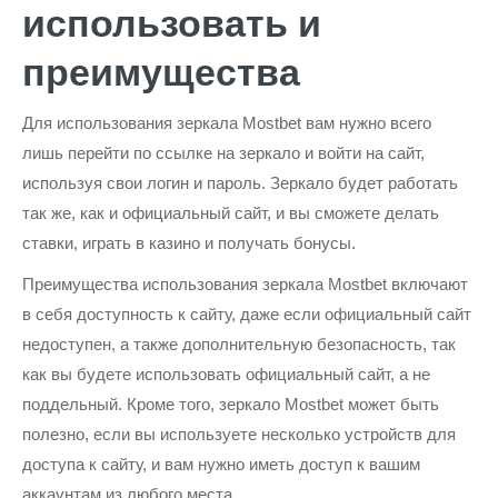
использовать и
преимущества
Для использования зеркала Mostbet вам нужно всего
лишь перейти по ссылке на зеркало и войти на сайт,
используя свои логин и пароль. Зеркало будет работать
так же, как и официальный сайт, и вы сможете делать
ставки, играть в казино и получать бонусы.
Преимущества использования зеркала Mostbet включают
в себя доступность к сайту, даже если официальный сайт
недоступен, а также дополнительную безопасность, так
как вы будете использовать официальный сайт, а не
поддельный. Кроме того, зеркало Mostbet может быть
полезно, если вы используете несколько устройств для
доступа к сайту, и вам нужно иметь доступ к вашим
аккаунтам из любого места.