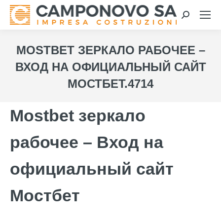
Search:
MOSTBET ЗЕРКАЛО РАБОЧЕЕ –
ВХОД НА ОФИЦИАЛЬНЫЙ САЙТ
МОСТБЕТ.4714
Mostbet зеркало
рабочее – Вход на
официальный сайт
Мостбет