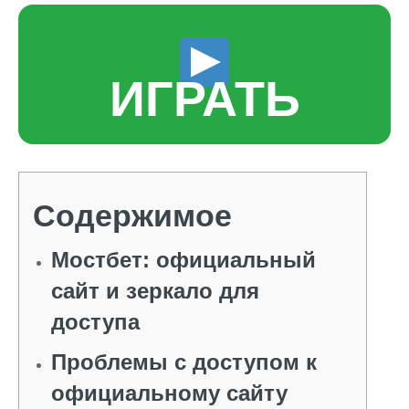
ИГРАТЬ
Содержимое
Мостбет: официальный
сайт и зеркало для
доступа
Проблемы с доступом к
официальному сайту