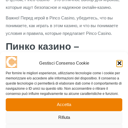
которые ищут безопасное и надежное онлайн-казино.
Важно! Перед игрой в Pinco Casino, убедитесь, что вы
понимаете, как играть в этом казино, и что вы понимаете
условия и правила, которые предлагает Pinco Casino.
Пинко казино –
Официальный сайт
Gestisci Consenso Cookie
Pinco Casino
Per fornire le migliori esperienze, utilizziamo tecnologie come i cookie per
memorizzare e/o accedere alle informazioni del dispositivo. Il consenso a
queste tecnologie ci permetterà di elaborare dati come il comportamento di
Официальный сайт Pinco Casino
navigazione o ID unici su questo sito. Non acconsentire o ritirare il
consenso può influire negativamente su alcune caratteristiche e funzioni.
Официальный сайт Pinco Casino – это лучшее место для
Accetta
игроков, которые ищут безопасное и надежное казино.
Здесь вы можете найти широкий спектр игр, включая
Rifiuta
слоты, карточные игры и рулетку. Все игры на сайте Pinco
Casino проверены и лицензированы, что обеспечивает