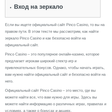
Вход на зеркало
Если вы ищете официальный сайт Pinco Casino, то вы на
правом пути. В этом тексте мы рассмотрим, как найти
зеркало Pinco Casino и как безопасно войти на
официальный сайт.
Pinco Casino – это популярное онлайн-казино, которое
предлагает игрокам широкий спектр игр и
привлекательных бонусов. Однако, чтобы начать играть,
вам нужно найти официальный сайт и безопасно войти на
него.
Официальный сайт Pinco Casino – это место, где вы
можете найти все, что вам нужно для игры. Здесь вы
можете найти информацию о различных играх, правилах и
условиях, а также о бонусах и акциях.