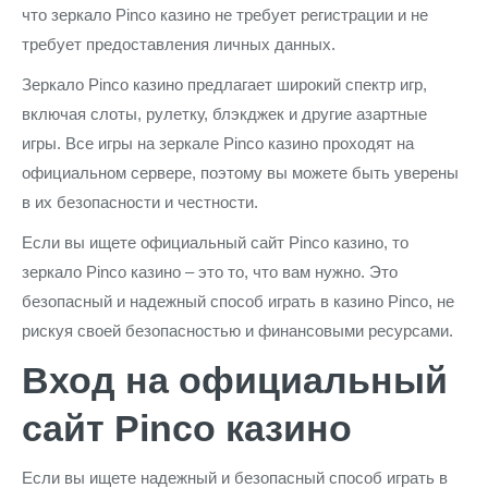
что зеркало Pinco казино не требует регистрации и не
требует предоставления личных данных.
Зеркало Pinco казино предлагает широкий спектр игр,
включая слоты, рулетку, блэкджек и другие азартные
игры. Все игры на зеркале Pinco казино проходят на
официальном сервере, поэтому вы можете быть уверены
в их безопасности и честности.
Если вы ищете официальный сайт Pinco казино, то
зеркало Pinco казино – это то, что вам нужно. Это
безопасный и надежный способ играть в казино Pinco, не
рискуя своей безопасностью и финансовыми ресурсами.
Вход на официальный
сайт Pinco казино
Если вы ищете надежный и безопасный способ играть в