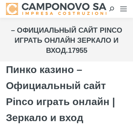
Search:
– ОФИЦИАЛЬНЫЙ САЙТ PINCO
ИГРАТЬ ОНЛАЙН ЗЕРКАЛО И
ВХОД.17955
Пинко казино –
Официальный сайт
Pinco играть онлайн |
Зеркало и вход