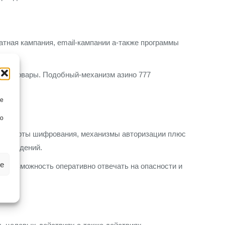
тная кампания, email-кампании а-также программы
ные товары. Подобный-механизм азино 777
re
to
стандарты шифрования, механизмы авторизации плюс
ки сведений.
ze
ет-возможность оперативно отвечать на опасности и