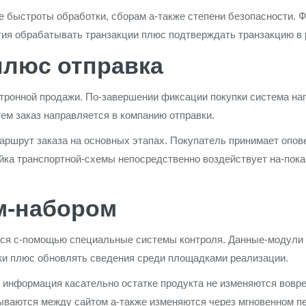
е быстроты обработки, сборам а-также степени безопасности.
тия обрабатывать транзакции плюс подтверждать транзакцию в 
плюс отправка
тронной продажи. По-завершении фиксации покупки система на
ем заказ направляется в компанию отправки.
ршрут заказа на основных этапах. Покупатель принимает опов
ойка транспортной-схемы непосредственно воздействует на-пок
м-набором
ется с-помощью специальные системы контроля. Данные-модули
атки плюс обновлять сведения среди площадками реализации.
 информация касательно остатке продукта не изменяются вовре
ываются между сайтом а-также изменяются через мгновенном п