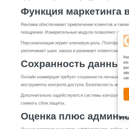
Функция маркетинга 
Реклама обеспечивает привлечение клиентов а-также
поощрения. Измерительные модули позволяют оценив
Персонализация играет ключевую роль. Платформа м
увеличивает шанс заказа и развивает клиентский сце
Per
Сохранность данных
e/o
per
sit
Онлайн коммерция требует сохранности личных а-та
car
инструменты контроля доступа. Безопасность информ
Дополнительно задействуются системы контроля, они
снижать сбои защиты.
Оценка плюс админи