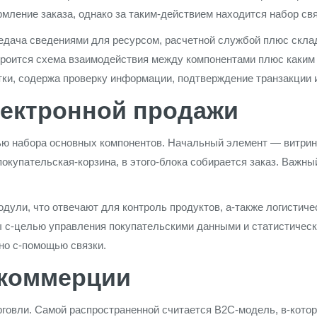
мление заказа, однако за таким-действием находится набор св
едача сведениями для ресурсом, расчетной службой плюс скла
троится схема взаимодействия между компонентами плюс каким
ки, содержа проверку информации, подтверждение транзакции и
лектронной продажи
 набора основных компонентов. Начальный элемент — витрина, 
окупательская-корзина, в этого-блока собирается заказ. Важны
ули, что отвечают для контроль продуктов, а-также логистич
 с-целью управления покупательскими данными и статистичес
но с-помощью связки.
 коммерции
овли. Самой распространенной считается B2C-модель, в-которо