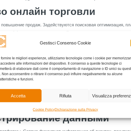
во онлайн торговли
 повышение продаж. Задействуются поисковая оптимизация, пла
ать эффективность направлений и корректировать подход.
Gestisci Consenso Cookie
ожет изучать поведение клиентов а-также предлагать релевант
нарий.
 fornire le migliori esperienze, utilizziamo tecnologie come i cookie per memorizza
 accedere alle informazioni del dispositivo. Il consenso a queste tecnologie ci
metterà di elaborare dati come il comportamento di navigazione o ID unici su ques
o. Non acconsentire o ritirare il consenso può influire negativamente su alcune
кже расчетных реквизитов. С-целью такой-цели используются 
atteristiche e funzioni.
ации снижает риск раскрытий а-также неразрешенного обработ
Accetta
Rifiuta
Visualizza preferen
 фиксируют рискованную поведение. Такой-подход azino 777 да
Cookie Policy
Dichiarazione sulla Privacy
стрирование данными