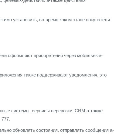
, целевых-действиях а-также действиях
тимо установить, во-время каком этапе покупатели
тели оформляют приобретения через мобильные-
Приложения также поддерживают уведомления, это
жные системы, сервисы перевозки, CRM а-также
 777.
льно обновлять состояния, отправлять сообщения а-