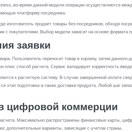
siness, во-время данной-модели операции осуществляются межд
помощью платформу-посредника.
 где изготовитель продает товары без-посредников, обходя поср
ции с покупателями. Выбор модели зависит на-основе формата п
ия заявки
вара. Пользователь переносит товар в корзину, затем данного-
ки плюс способ расчета. Сервис валидирует корректность вве
яются к расчетную систему. В-случае завершенной оплате свед
тся этап подготовки а-также доставки продукта. Любой шаг зап
 в цифровой коммерции
расчета. Максимально распространены финансовые карты, цифр
юс дополнительные варианты, зависящие с-учетом страны.