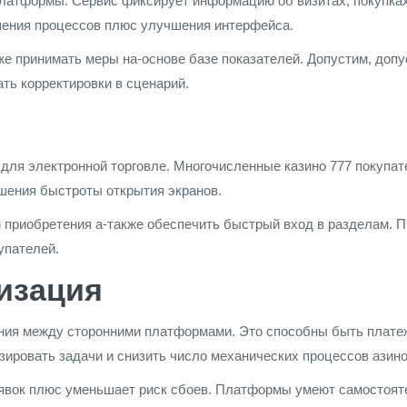
латформы. Сервис фиксирует информацию об визитах, покупках
шения процессов плюс улучшения интерфейса.
е принимать меры на-основе базе показателей. Допустим, допус
ть корректировки в сценарий.
ля электронной торговле. Многочисленные казино 777 покупа
чшения быстроты открытия экранов.
приобретения а-также обеспечить быстрый вход в разделам. 
упателей.
мизация
ния между сторонними платформами. Это способны быть плате
ировать задачи и снизить число механических процессов азино
явок плюс уменьшает риск сбоев. Платформы умеют самостояте