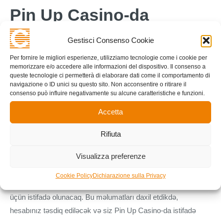
Pin Up Casino-da
qeydiyyatdan keçmək
Gestisci Consenso Cookie
Per fornire le migliori esperienze, utilizziamo tecnologie come i cookie per
Pin Up Casino-da qeydiyyatdan keçmək çox rahat və sürətli
memorizzare e/o accedere alle informazioni del dispositivo. Il consenso a
bir prosesdir. Bu, pinap az və pin up casino-nin resursları ilə
queste tecnologie ci permetterà di elaborare dati come il comportamento di
navigazione o ID unici su questo sito. Non acconsentire o ritirare il
birlikdən başlayır. Qeydiyyat prosesində ilk adımda sizin
consenso può influire negativamente su alcune caratteristiche e funzioni.
adınızı, soyadınızı və tələb etdiyiniz digər məlumatları daxil
Accetta
etməlisiniz. Bu məlumatlar sizin hesabınızda saxlanılır və
daha sonra istifadə üçün istifadə olunur.
Rifiuta
İkinci adımda, sizi qeydiyyat prosesində qəbul etmək üçün pin
Visualizza preferenze
up giriş sayfasına yönləndirir. Burada sizin email adresinizi və
şifrənizi daxil etməlisiniz. Email adresi sizin hesabınızı təsdiq
Cookie Policy
Dichiarazione sulla Privacy
etmək üçün istifadə olunacaq və şifrəniz hesabınızı korumaq
üçün istifadə olunacaq. Bu məlumatları daxil etdikdə,
hesabınız təsdiq ediləcək və siz Pin Up Casino-da istifadə