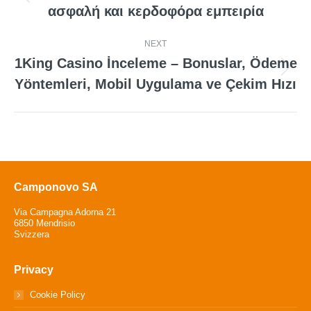
Previous
ασφαλή και κερδοφόρα εμπειρία
post:
NEXT
1King Casino İnceleme – Bonuslar, Ödeme
Next
Yöntemleri, Mobil Uygulama ve Çekim Hızı
post:
Camponovo SA
Via Campagna Adorna 21
6850 Mendrisio
Svizzera
Privacy
Cookie Policy