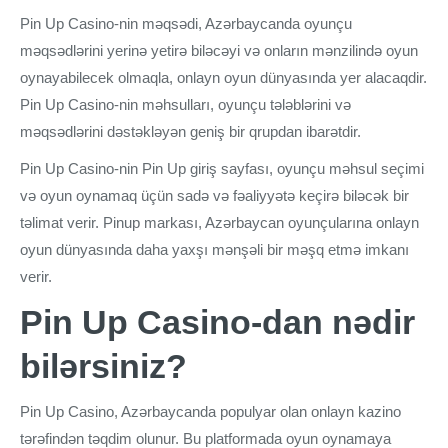
Pin Up Casino-nin məqsədi, Azərbaycanda oyunçu
məqsədlərini yerinə yetirə biləcəyi və onların mənzilində oyun
oynayabilecek olmaqla, onlayn oyun dünyasında yer alacaqdir.
Pin Up Casino-nin məhsulları, oyunçu tələblərini və
məqsədlərini dəstəkləyən geniş bir qrupdan ibarətdir.
Pin Up Casino-nin Pin Up giriş sayfası, oyunçu məhsul seçimi
və oyun oynamaq üçün sadə və fəaliyyətə keçirə biləcək bir
təlimat verir. Pinup markası, Azərbaycan oyunçularına onlayn
oyun dünyasında daha yaxşı mənşəli bir məşq etmə imkanı
verir.
Pin Up Casino-dan nədir
bilərsiniz?
Pin Up Casino, Azərbaycanda populyar olan onlayn kazino
tərəfindən təqdim olunur. Bu platformada oyun oynamaya