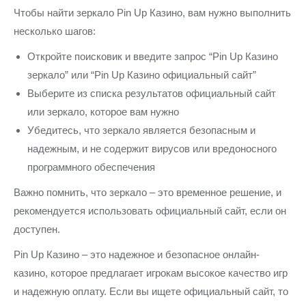
Чтобы найти зеркало Pin Up Казино, вам нужно выполнить
несколько шагов:
Откройте поисковик и введите запрос “Pin Up Казино
зеркало” или “Pin Up Казино официальный сайт”
Выберите из списка результатов официальный сайт
или зеркало, которое вам нужно
Убедитесь, что зеркало является безопасным и
надежным, и не содержит вирусов или вредоносного
программного обеспечения
Важно помнить, что зеркало – это временное решение, и
рекомендуется использовать официальный сайт, если он
доступен.
Pin Up Казино – это надежное и безопасное онлайн-
казино, которое предлагает игрокам высокое качество игр
и надежную оплату. Если вы ищете официальный сайт, то