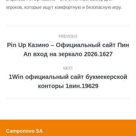
игроков, которые ищут комфортную и безопасную игру.
Post
PREVIOUS
navigation
Pin Up Казино – Официальный сайт Пин
Previous
Ап вход на зеркало 2026.1627
post:
NEXT
1Win официальный сайт букмекерской
Next
конторы 1вин.19629
post:
Camponovo SA