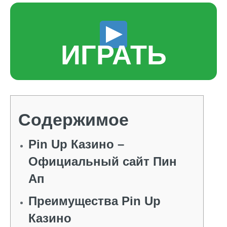
ИГРАТЬ
Содержимое
Pin Up Казино –
Официальный сайт Пин
Ап
Преимущества Pin Up
Казино