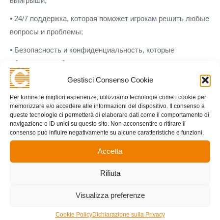
выигрыши;
• 24/7 поддержка, которая поможет игрокам решить любые
вопросы и проблемы;
• Безопасность и конфиденциальность, которые
обеспечивают безопасность игроков и их данных.
Gestisci Consenso Cookie
Pin Up Казино – это отличный выбор для игроков, которые
ищут надежное и проверенное казино, где можно играть и
Per fornire le migliori esperienze, utilizziamo tecnologie come i cookie per
memorizzare e/o accedere alle informazioni del dispositivo. Il consenso a
получать выигрыши.
queste tecnologie ci permetterà di elaborare dati come il comportamento di
navigazione o ID unici su questo sito. Non acconsentire o ritirare il
Важно!
consenso può influire negativamente su alcune caratteristiche e funzioni.
Pin Up Казино – это официальный сайт, который
Accetta
предлагает игрокам широкий спектр игр и услуг. Сайт
имеет лицензию и является одним из самых надежных
Rifiuta
казино в сети.
Visualizza preferenze
Если вы ищете надежное и проверенное казино, где можно
Cookie Policy
Dichiarazione sulla Privacy
играть и получать выигрыши, то Pin Up Казино – ваш