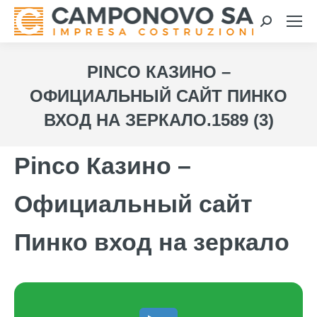
Search:
PINCO КАЗИНО –
ОФИЦИАЛЬНЫЙ САЙТ ПИНКО
ВХОД НА ЗЕРКАЛО.1589 (3)
Pinco Казино –
Официальный сайт
Пинко вход на зеркало