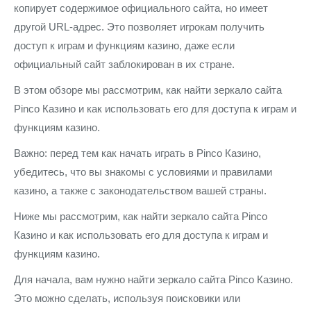
копирует содержимое официального сайта, но имеет
другой URL-адрес. Это позволяет игрокам получить
доступ к играм и функциям казино, даже если
официальный сайт заблокирован в их стране.
В этом обзоре мы рассмотрим, как найти зеркало сайта
Pinco Казино и как использовать его для доступа к играм и
функциям казино.
Важно: перед тем как начать играть в Pinco Казино,
убедитесь, что вы знакомы с условиями и правилами
казино, а также с законодательством вашей страны.
Ниже мы рассмотрим, как найти зеркало сайта Pinco
Казино и как использовать его для доступа к играм и
функциям казино.
Для начала, вам нужно найти зеркало сайта Pinco Казино.
Это можно сделать, используя поисковики или