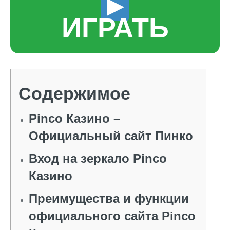
ИГРАТЬ
Содержимое
Pinco Казино –
Официальный сайт Пинко
Вход на зеркало Pinco
Казино
Преимущества и функции
официального сайта Pinco