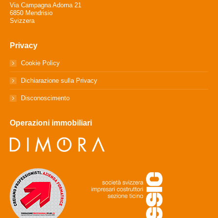
Via Campagna Adorna 21
6850 Mendrisio
Svizzera
Privacy
Cookie Policy
Dichiarazione sulla Privacy
Disconoscimento
Operazioni immobiliari