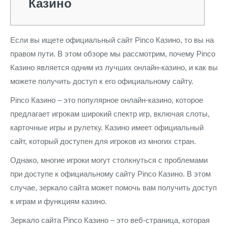
Казино
Если вы ищете официальный сайт Pinco Казино, то вы на
правом пути. В этом обзоре мы рассмотрим, почему Pinco
Казино является одним из лучших онлайн-казино, и как вы
можете получить доступ к его официальному сайту.
Pinco Казино – это популярное онлайн-казино, которое
предлагает игрокам широкий спектр игр, включая слоты,
карточные игры и рулетку. Казино имеет официальный
сайт, который доступен для игроков из многих стран.
Однако, многие игроки могут столкнуться с проблемами
при доступе к официальному сайту Pinco Казино. В этом
случае, зеркало сайта может помочь вам получить доступ
к играм и функциям казино.
Зеркало сайта Pinco Казино – это веб-страница, которая