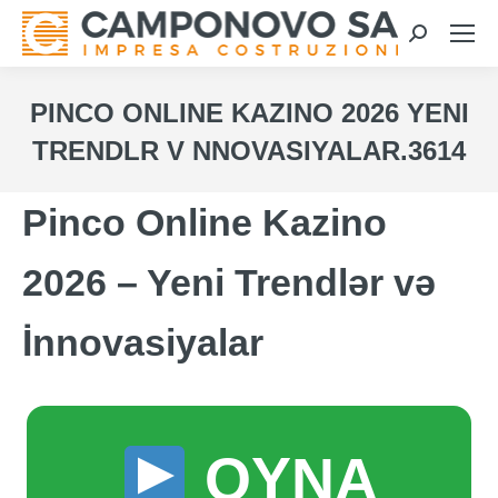
Search:
PINCO ONLINE KAZINO 2026 YENI
TRENDLR V NNOVASIYALAR.3614
Pinco Online Kazino
2026 – Yeni Trendlər və
İnnovasiyalar
OYNA