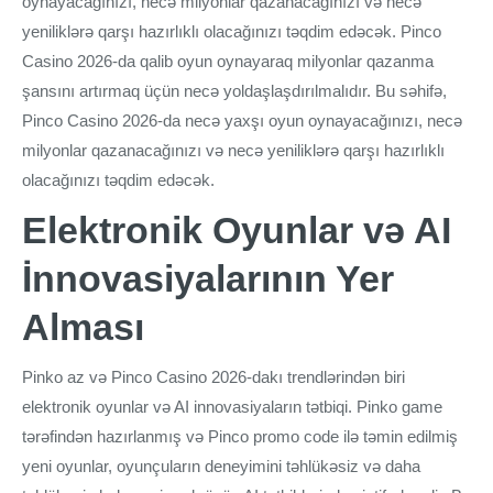
oynayacağınızı, necə milyonlar qazanacağınızı və necə
yeniliklərə qarşı hazırlıklı olacağınızı təqdim edəcək. Pinco
Casino 2026-da qalib oyun oynayaraq milyonlar qazanma
şansını artırmaq üçün necə yoldaşlaşdırılmalıdır. Bu səhifə,
Pinco Casino 2026-da necə yaxşı oyun oynayacağınızı, necə
milyonlar qazanacağınızı və necə yeniliklərə qarşı hazırlıklı
olacağınızı təqdim edəcək.
Elektronik Oyunlar və AI
İnnovasiyalarının Yer
Alması
Pinko az və Pinco Casino 2026-dakı trendlərindən biri
elektronik oyunlar və AI innovasiyaların tətbiqi. Pinko game
tərəfindən hazırlanmış və Pinco promo code ilə təmin edilmiş
yeni oyunlar, oyunçuların deneyimini təhlükəsiz və daha