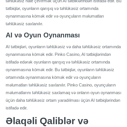
təhlükəsiz hale çevirmək üçün AI tətbiklərindən istifadə edir. Bu
tətbiqlər, oyunların qarışıq və təhlükəsiz ortamında
oynanmasına kömək edir və oyunçuların məlumatları
təhlükəsiz saxlanılır.
AI və Oyun Oynanması
AI tətbiqləri, oyunların təhlükəsiz və daha təhlükəsiz ortamında
oynanmasına kömək edir. Pinko Casino, AI tətbiqlərindən
istifadə edərək oyunların qarışıq və təhlükəsiz ortamında
oynanmasına kömək edir. Bu tətbiqlər, oyunların təhlükəsiz
ortamında oynanmasına kömək edir və oyunçuların
məlumatları təhlükəsiz saxlanılır. Pinko Casino, oyunçuların
məlumatlarını təhlükəsiz saxlamaq və onların oyun oynanması
üçün daha təhlükəsiz ortam yaradılması üçün AI tətbiqlərindən
istifadə edir.
Əlaqəli Qaliblər və