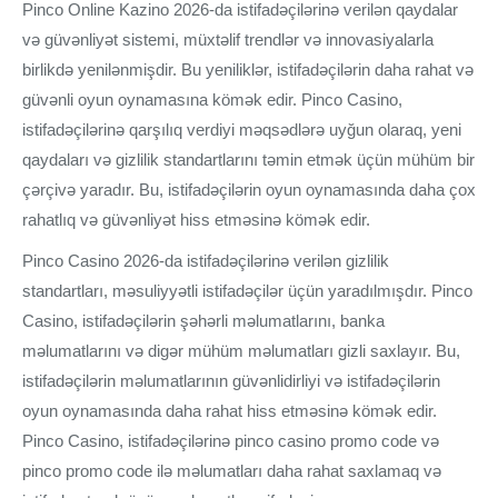
Pinco Online Kazino 2026-da istifadəçilərinə verilən qaydalar
və güvənliyət sistemi, müxtəlif trendlər və innovasiyalarla
birlikdə yenilənmişdir. Bu yeniliklər, istifadəçilərin daha rahat və
güvənli oyun oynamasına kömək edir. Pinco Casino,
istifadəçilərinə qarşılıq verdiyi məqsədlərə uyğun olaraq, yeni
qaydaları və gizlilik standartlarını təmin etmək üçün mühüm bir
çərçivə yaradır. Bu, istifadəçilərin oyun oynamasında daha çox
rahatlıq və güvənliyət hiss etməsinə kömək edir.
Pinco Casino 2026-da istifadəçilərinə verilən gizlilik
standartları, məsuliyyətli istifadəçilər üçün yaradılmışdır. Pinco
Casino, istifadəçilərin şəhərli məlumatlarını, banka
məlumatlarını və digər mühüm məlumatları gizli saxlayır. Bu,
istifadəçilərin məlumatlarının güvənlidirliyi və istifadəçilərin
oyun oynamasında daha rahat hiss etməsinə kömək edir.
Pinco Casino, istifadəçilərinə pinco casino promo code və
pinco promo code ilə məlumatları daha rahat saxlamaq və