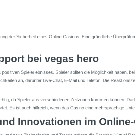
ilung der Sicherheit eines Online-Casinos. Eine gründliche Überprüfu
port bei vegas hero
s positiven Spielerlebnisses. Spieler sollten die Möglichkeit haben, b
hkeiten an, darunter Live-Chat, E-Mail und Telefon. Die Reaktionszeit
ichtig, da Spieler aus verschiedenen Zeitzonen kommen können. Dar
tet. Es ist auch hilfreich, wenn das Casino eine mehrsprachige Unter
und Innovationen im Online-