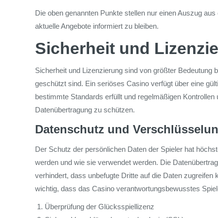
Die oben genannten Punkte stellen nur einen Auszug aus 
aktuelle Angebote informiert zu bleiben.
Sicherheit und Lizenzi
Sicherheit und Lizenzierung sind von größter Bedeutung b
geschützt sind. Ein seriöses Casino verfügt über eine gül
bestimmte Standards erfüllt und regelmäßigen Kontrollen 
Datenübertragung zu schützen.
Datenschutz und Verschlüsselu
Der Schutz der persönlichen Daten der Spieler hat höchste
werden und wie sie verwendet werden. Die Datenübertragu
verhindert, dass unbefugte Dritte auf die Daten zugreif
wichtig, dass das Casino verantwortungsbewusstes Spiele
Überprüfung der Glücksspiellizenz