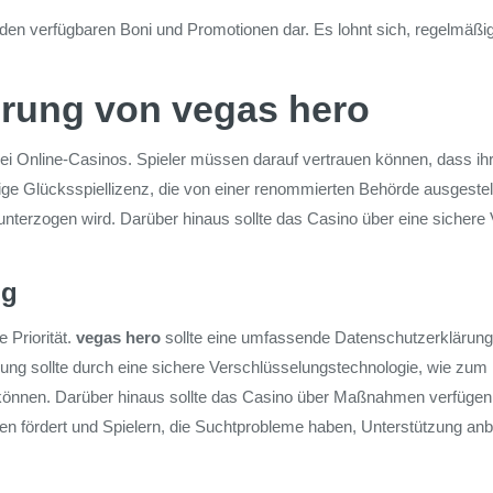
den verfügbaren Boni und Promotionen dar. Es lohnt sich, regelmäßi
erung von vegas hero
ei Online-Casinos. Spieler müssen darauf vertrauen können, dass ihr
tige Glücksspiellizenz, die von einer renommierten Behörde ausgestel
unterzogen wird. Darüber hinaus sollte das Casino über eine sichere
ng
 Priorität.
vegas hero
sollte eine umfassende Datenschutzerklärung
ng sollte durch eine sichere Verschlüsselungstechnologie, wie zum
en können. Darüber hinaus sollte das Casino über Maßnahmen verfüge
n fördert und Spielern, die Suchtprobleme haben, Unterstützung anbi