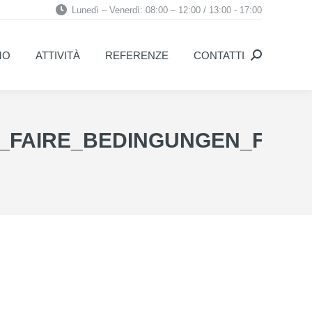
Lunedì – Venerdì: 08:00 – 12:00 / 13:00 - 17:00
MO
ATTIVITÀ
REFERENZE
CONTATTI
Search:
MO
ATTIVITÀ
REFERENZE
CONTATTI
Search:
FAIRE_BEDINGUNGEN_FÜR_O