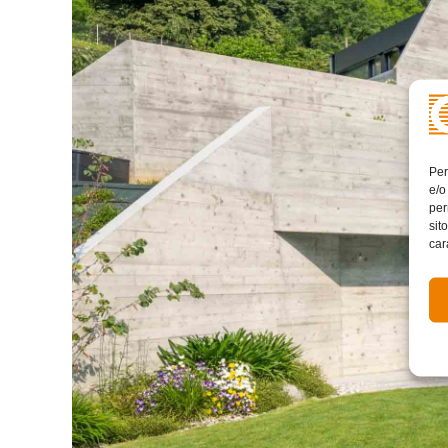
Per
e/o
per
sit
car