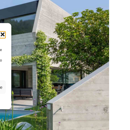
re
to
ze