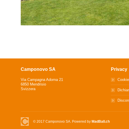
Camponovo SA
Privacy
Via Campagna Adorna 21
Cookie
6850 Mendrisio
Svizzera
Dichia
Discon
© 2017 Camponovo SA. Powered by
MadBall.ch