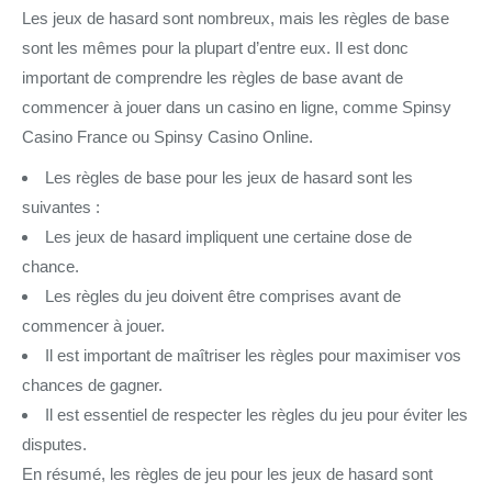
Les jeux de hasard sont nombreux, mais les règles de base
sont les mêmes pour la plupart d’entre eux. Il est donc
important de comprendre les règles de base avant de
commencer à jouer dans un casino en ligne, comme Spinsy
Casino France ou Spinsy Casino Online.
Les règles de base pour les jeux de hasard sont les
suivantes :
Les jeux de hasard impliquent une certaine dose de
chance.
Les règles du jeu doivent être comprises avant de
commencer à jouer.
Il est important de maîtriser les règles pour maximiser vos
chances de gagner.
Il est essentiel de respecter les règles du jeu pour éviter les
disputes.
En résumé, les règles de jeu pour les jeux de hasard sont