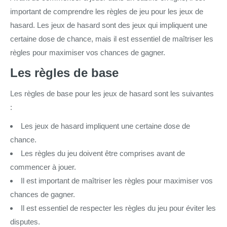
important de comprendre les règles de jeu pour les jeux de
hasard. Les jeux de hasard sont des jeux qui impliquent une
certaine dose de chance, mais il est essentiel de maîtriser les
règles pour maximiser vos chances de gagner.
Les règles de base
Les règles de base pour les jeux de hasard sont les suivantes
:
Les jeux de hasard impliquent une certaine dose de
chance.
Les règles du jeu doivent être comprises avant de
commencer à jouer.
Il est important de maîtriser les règles pour maximiser vos
chances de gagner.
Il est essentiel de respecter les règles du jeu pour éviter les
disputes.