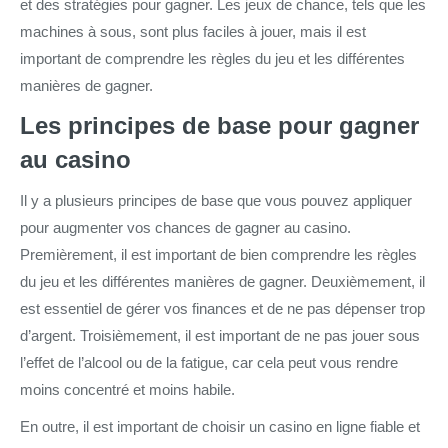
et des stratégies pour gagner. Les jeux de chance, tels que les
machines à sous, sont plus faciles à jouer, mais il est
important de comprendre les règles du jeu et les différentes
manières de gagner.
Les principes de base pour gagner
au casino
Il y a plusieurs principes de base que vous pouvez appliquer
pour augmenter vos chances de gagner au casino.
Premièrement, il est important de bien comprendre les règles
du jeu et les différentes manières de gagner. Deuxièmement, il
est essentiel de gérer vos finances et de ne pas dépenser trop
d’argent. Troisièmement, il est important de ne pas jouer sous
l’effet de l’alcool ou de la fatigue, car cela peut vous rendre
moins concentré et moins habile.
En outre, il est important de choisir un casino en ligne fiable et