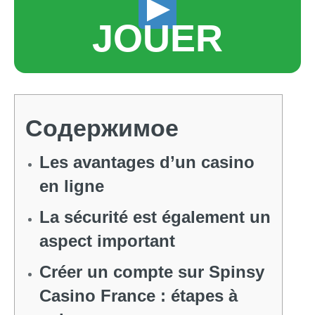
JOUER
Содержимое
Les avantages d’un casino
en ligne
La sécurité est également un
aspect important
Créer un compte sur Spinsy
Casino France : étapes à