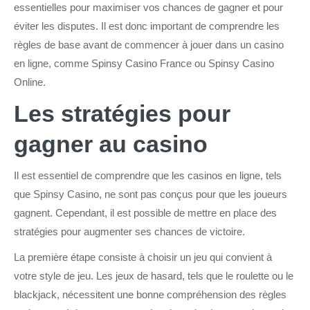
essentielles pour maximiser vos chances de gagner et pour
éviter les disputes. Il est donc important de comprendre les
règles de base avant de commencer à jouer dans un casino
en ligne, comme Spinsy Casino France ou Spinsy Casino
Online.
Les stratégies pour
gagner au casino
Il est essentiel de comprendre que les casinos en ligne, tels
que Spinsy Casino, ne sont pas conçus pour que les joueurs
gagnent. Cependant, il est possible de mettre en place des
stratégies pour augmenter ses chances de victoire.
La première étape consiste à choisir un jeu qui convient à
votre style de jeu. Les jeux de hasard, tels que le roulette ou le
blackjack, nécessitent une bonne compréhension des règles