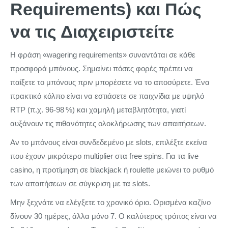
Requirements) και Πώς
να τις Διαχειριστείτε
Η φράση «wagering requirements» συναντάται σε κάθε
προσφορά μπόνους. Σημαίνει πόσες φορές πρέπει να
παίξετε το μπόνους πριν μπορέσετε να το αποσύρετε. Ένα
πρακτικό κόλπο είναι να εστιάσετε σε παιχνίδια με υψηλό
RTP (π.χ. 96‑98 %) και χαμηλή μεταβλητότητα, γιατί
αυξάνουν τις πιθανότητες ολοκλήρωσης των απαιτήσεων.
Αν το μπόνους είναι συνδεδεμένο με slots, επιλέξτε εκείνα
που έχουν μικρότερο multiplier στα free spins. Για τα live
casino, η προτίμηση σε blackjack ή roulette μειώνει το ρυθμό
των απαιτήσεων σε σύγκριση με τα slots.
Μην ξεχνάτε να ελέγξετε το χρονικό όριο. Ορισμένα καζίνο
δίνουν 30 ημέρες, άλλα μόνο 7. Ο καλύτερος τρόπος είναι να