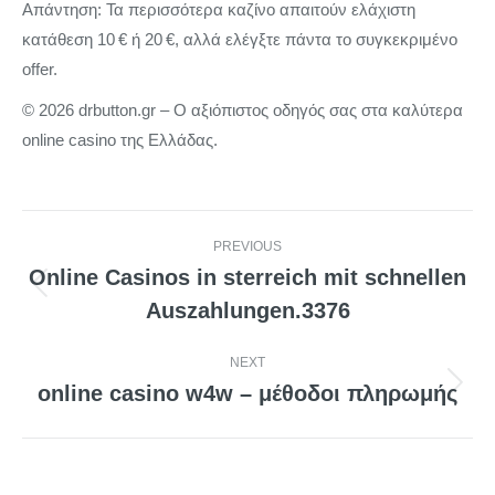
Απάντηση: Τα περισσότερα καζίνο απαιτούν ελάχιστη
κατάθεση 10 € ή 20 €, αλλά ελέγξτε πάντα το συγκεκριμένο
offer.
© 2026 drbutton.gr – Ο αξιόπιστος οδηγός σας στα καλύτερα
online casino της Ελλάδας.
Post
PREVIOUS
navigation
Online Casinos in sterreich mit schnellen
Previous
Auszahlungen.3376
post:
NEXT
online casino w4w – μέθοδοι πληρωμής
Next
post: