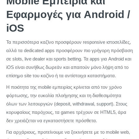
Mobile Εμπειρία και
Εφαρμογές για Android /
iOS
Τα περισσότερα καζίνο προσφέρουν responsive ιστοσελίδες,
αλλά τα dedicated apps προσφέρουν πιο γρήγορη πρόσβαση
σε slots, live dealer και sports betting. Τα apps για Android και
iOS είναι συνήθως δωρεάν και απαιτούν μόνο λήψη από το
επίσημο site του καζίνο ή τα αντίστοιχα καταστήματα.
Η ποιότητα της mobile εμπειρίας κρίνεται από τον χρόνο
φόρτωσης, την ευκολία πλοήγησης και τη διαθεσιμότητα
όλων των λειτουργιών (deposit, withdrawal, support). Στους
κορυφαίους παρόχους, τα games τρέχουν σε HTML5, άρα
δεν χρειάζεται να εγκαταστήσετε πρόσθετα.
Για αρχάριους, προτείνουμε να ξεκινήσετε με το mobile web,