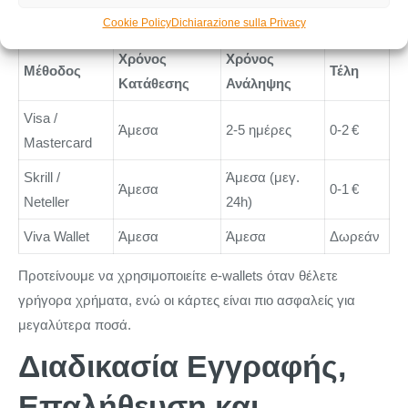
Πληρωμής
Cookie Policy
Dichiarazione sulla Privacy
Χρόνος
Χρόνος
Μέθοδος
Τέλη
Κατάθεσης
Ανάληψης
Visa /
Άμεσα
2‑5 ημέρες
0‑2 €
Mastercard
Skrill /
Άμεσα (μεγ.
Άμεσα
0‑1 €
Neteller
24h)
Viva Wallet
Άμεσα
Άμεσα
Δωρεάν
Προτείνουμε να χρησιμοποιείτε e‑wallets όταν θέλετε
γρήγορα χρήματα, ενώ οι κάρτες είναι πιο ασφαλείς για
μεγαλύτερα ποσά.
Διαδικασία Εγγραφής,
Επαλήθευση και