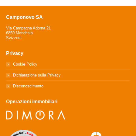
Camponovo SA
Via Campagna Adorna 21
6850 Mendrisio
Svizzera
Privacy
Cookie Policy
Dichiarazione sulla Privacy
Disconoscimento
Operazioni immobiliari