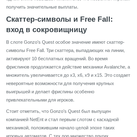
получить значительные выплаты.
Скаттер-символы и Free Fall:
вход в сокровищницу
В слоте Gonzo’s Quest особое значение имеют скаттер-
символы Free Fall. Три скаттера, выпадающих на линии,
активируют 10 бесплатных вращений. Во время
фриспинов продолжается действие механики Avalanche, а
множитель увеличивается до x3, x6, x9 и x15. Это создает
невероятные возможности для получения крупных
выигрышей и делает фриспины особенно
привлекательными для игроков.
Стоит отметить, что Gonzo’s Quest был выпущен
компанией NetEnt и стал первым слотом с каскадной
механикой, положившим начало целой эпохе таких
игровых автоматов. С тех пор множество других