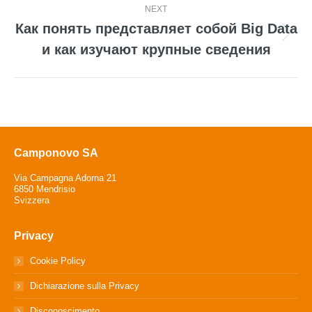
NEXT
Как понять представляет собой Big Data
Next
и как изучают крупные сведения
post:
Camponovo SA
Via Campagna Adorna 21
6850 Mendrisio
Svizzera
Privacy
Cookie Policy
Dichiarazione sulla Privacy
Disconoscimento