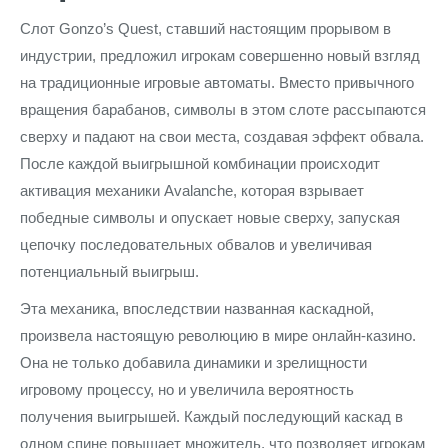
Слот Gonzo’s Quest, ставший настоящим прорывом в
индустрии, предложил игрокам совершенно новый взгляд
на традиционные игровые автоматы. Вместо привычного
вращения барабанов, символы в этом слоте рассыпаются
сверху и падают на свои места, создавая эффект обвала.
После каждой выигрышной комбинации происходит
активация механики Avalanche, которая взрывает
победные символы и опускает новые сверху, запуская
цепочку последовательных обвалов и увеличивая
потенциальный выигрыш.
Эта механика, впоследствии названная каскадной,
произвела настоящую революцию в мире онлайн-казино.
Она не только добавила динамики и зрелищности
игровому процессу, но и увеличила вероятность
получения выигрышей. Каждый последующий каскад в
одном спине повышает множитель, что позволяет игрокам