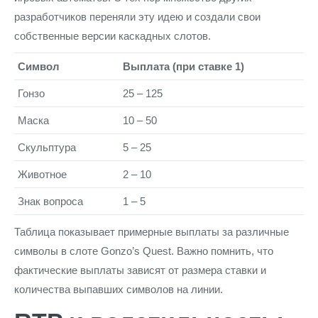
разработчиков переняли эту идею и создали свои
собственные версии каскадных слотов.
Символ
Выплата (при ставке 1)
Гонзо
25 – 125
Маска
10 – 50
Скульптура
5 – 25
Животное
2 – 10
Знак вопроса
1 – 5
Таблица показывает примерные выплаты за различные
символы в слоте Gonzo’s Quest. Важно помнить, что
фактические выплаты зависят от размера ставки и
количества выпавших символов на линии.