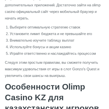
дополнительных приложений. Достаточно зайти на
olimp
casino официальный сайт
через мобильный браузер и
начать играть.
Выберите оптимальную стратегию ставок
Установите лимит бюджета и не превышайте его
Внимательно изучите таблицу выплат
Используйте бонусы и акции казино
Играйте ответственно и наслаждайтесь процессом
Следуя этим простым правилам, вы сможете получить
максимум удовольствия от игры в слот Gonzo’s Quest и
увеличить свои шансы на выигрыш.
Особенности Olimp
Casino KZ для
казахстанских игроков