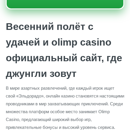
Весенний полёт с
удачей и olimp casino
официальный сайт, где
джунгли зовут
В мире азартных развлечений, где каждый игрок ищет
свой «Эльдорадо», онлайн казино становятся настоящими
проводниками в мир захватывающих приключений. Среди
множества платформ особое место занимает Olimp
Casino, предлагающий широкий выбор игр,
привлекательные бонусы и высокий уровень сервиса.