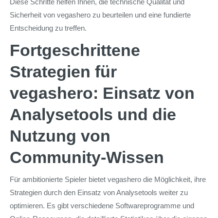
Diese Schritte helfen Ihnen, die technische Qualität und
Sicherheit von vegashero zu beurteilen und eine fundierte
Entscheidung zu treffen.
Fortgeschrittene
Strategien für
vegashero: Einsatz von
Analysetools und die
Nutzung von
Community-Wissen
Für ambitionierte Spieler bietet vegashero die Möglichkeit, ihre
Strategien durch den Einsatz von Analysetools weiter zu
optimieren. Es gibt verschiedene Softwareprogramme und