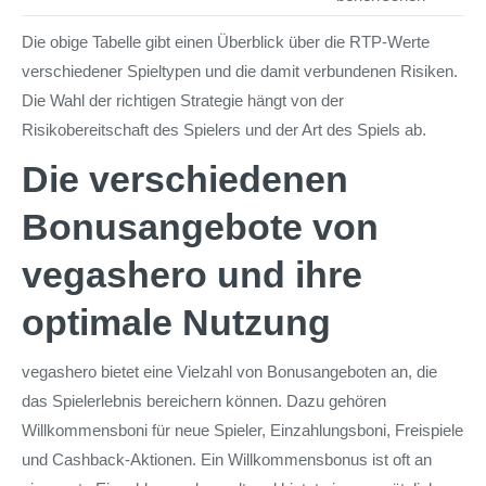
Die obige Tabelle gibt einen Überblick über die RTP-Werte
verschiedener Spieltypen und die damit verbundenen Risiken.
Die Wahl der richtigen Strategie hängt von der
Risikobereitschaft des Spielers und der Art des Spiels ab.
Die verschiedenen
Bonusangebote von
vegashero und ihre
optimale Nutzung
vegashero bietet eine Vielzahl von Bonusangeboten an, die
das Spielerlebnis bereichern können. Dazu gehören
Willkommensboni für neue Spieler, Einzahlungsboni, Freispiele
und Cashback-Aktionen. Ein Willkommensbonus ist oft an