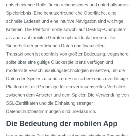
entscheidende Rolle für ein reibungsloses und unterhaltsames
Spielerlebnis. Eine benutzerfreundliche Oberfläche, eine
schnelle Ladezeit und eine intuitive Navigation sind wichtige
Kriterien. Die Plattform sollte sowohl auf Desktop-Computern
als auch auf mobilen Geräten optimal funktionieren. Die
Sicherheit der persönlichen Daten und finanziellen
Transaktionen ist ebenfalls von größter Bedeutung. vegashero
sollte über eine gültige Glücksspiellizenz verfügen und
modernste Verschlüsselungstechnologien einsetzen, um die
Daten der Spieler zu schützen. Eine sichere und zuverlässige
Plattform ist die Grundlage für ein vertrauensvolles Verhältnis
zwischen dem Anbieter und dem Spieler. Die Verwendung von
SSL-Zertifikaten und die Einhaltung strenger
Datenschutzbestimmungen sind unerlässlich.
Die Bedeutung der mobilen App
In der heutigen Zeit ist die mobile App ein wichtiger Bestandteil