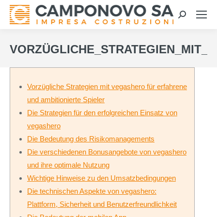
Search:
VORZÜGLICHE_STRATEGIEN_MIT_
Vorzügliche Strategien mit vegashero für erfahrene
und ambitionierte Spieler
Die Strategien für den erfolgreichen Einsatz von
vegashero
Die Bedeutung des Risikomanagements
Die verschiedenen Bonusangebote von vegashero
und ihre optimale Nutzung
Wichtige Hinweise zu den Umsatzbedingungen
Die technischen Aspekte von vegashero:
Plattform, Sicherheit und Benutzerfreundlichkeit