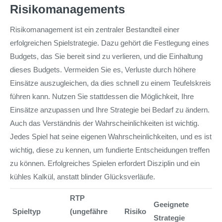
Risikomanagements
Risikomanagement ist ein zentraler Bestandteil einer
erfolgreichen Spielstrategie. Dazu gehört die Festlegung eines
Budgets, das Sie bereit sind zu verlieren, und die Einhaltung
dieses Budgets. Vermeiden Sie es, Verluste durch höhere
Einsätze auszugleichen, da dies schnell zu einem Teufelskreis
führen kann. Nutzen Sie stattdessen die Möglichkeit, Ihre
Einsätze anzupassen und Ihre Strategie bei Bedarf zu ändern.
Auch das Verständnis der Wahrscheinlichkeiten ist wichtig.
Jedes Spiel hat seine eigenen Wahrscheinlichkeiten, und es ist
wichtig, diese zu kennen, um fundierte Entscheidungen treffen
zu können. Erfolgreiches Spielen erfordert Disziplin und ein
kühles Kalkül, anstatt blinder Glücksverläufe.
RTP
Geeignete
Spieltyp
(ungefähre
Risiko
Strategie