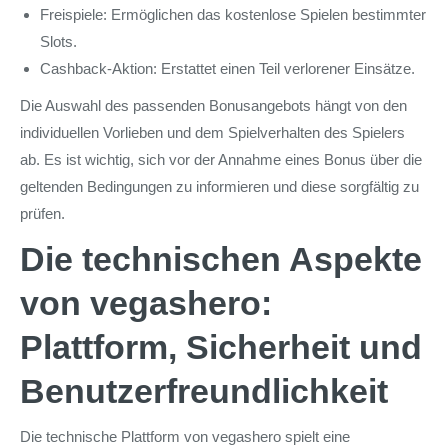
Freispiele: Ermöglichen das kostenlose Spielen bestimmter
Slots.
Cashback-Aktion: Erstattet einen Teil verlorener Einsätze.
Die Auswahl des passenden Bonusangebots hängt von den
individuellen Vorlieben und dem Spielverhalten des Spielers
ab. Es ist wichtig, sich vor der Annahme eines Bonus über die
geltenden Bedingungen zu informieren und diese sorgfältig zu
prüfen.
Die technischen Aspekte
von vegashero:
Plattform, Sicherheit und
Benutzerfreundlichkeit
Die technische Plattform von vegashero spielt eine