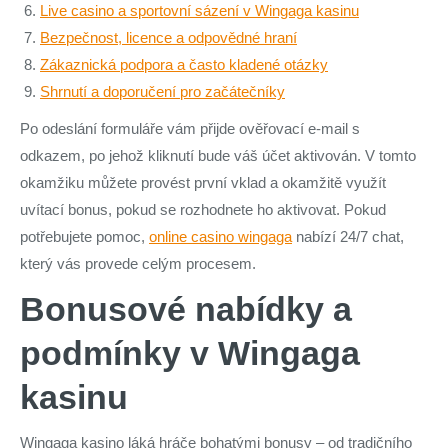
Live casino a sportovní sázení v Wingaga kasinu
Bezpečnost, licence a odpovědné hraní
Zákaznická podpora a často kladené otázky
Shrnutí a doporučení pro začátečníky
Po odeslání formuláře vám přijde ověřovací e‑mail s
odkazem, po jehož kliknutí bude váš účet aktivován. V tomto
okamžiku můžete provést první vklad a okamžitě využít
uvítací bonus, pokud se rozhodnete ho aktivovat. Pokud
potřebujete pomoc,
online casino wingaga
nabízí 24/7 chat,
který vás provede celým procesem.
Bonusové nabídky a
podmínky v Wingaga
kasinu
Wingaga kasino láká hráče bohatými bonusy – od tradičního