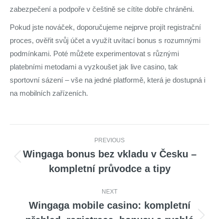
zabezpečení a podpoře v češtině se cítíte dobře chráněni.
Pokud jste nováček, doporučujeme nejprve projít registrační
proces, ověřit svůj účet a využít uvítací bonus s rozumnými
podmínkami. Poté můžete experimentovat s různými
platebními metodami a vyzkoušet jak live casino, tak
sportovní sázení – vše na jedné platformě, která je dostupná i
na mobilních zařízeních.
Post
PREVIOUS
navigation
Wingaga bonus bez vkladu v Česku –
Previous
kompletní průvodce a tipy
post:
NEXT
Wingaga mobile casino: kompletní