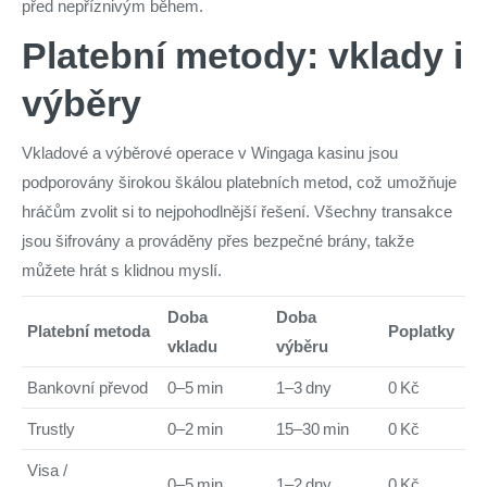
před nepříznivým během.
Platební metody: vklady i
výběry
Vkladové a výběrové operace v Wingaga kasinu jsou
podporovány širokou škálou platebních metod, což umožňuje
hráčům zvolit si to nejpohodlnější řešení. Všechny transakce
jsou šifrovány a prováděny přes bezpečné brány, takže
můžete hrát s klidnou myslí.
Doba
Doba
Platební metoda
Poplatky
vkladu
výběru
Bankovní převod
0–5 min
1–3 dny
0 Kč
Trustly
0–2 min
15–30 min
0 Kč
Visa /
0–5 min
1–2 dny
0 Kč