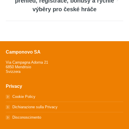
přehled, registrace, bonusy a rychlé
Next
výběry pro české hráče
post:
Camponovo SA
Via Campagna Adorna 21
6850 Mendrisio
Svizzera
Privacy
Cookie Policy
Dichiarazione sulla Privacy
Disconoscimento