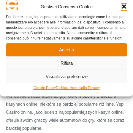
Gestisci Consenso Cookie
Yep Casino online jest jednym z najbardziej zaufanych kasyn
online, oferującym szeroki wybór gier kasynowych i
Per fornire le migliori esperienze, utilizziamo tecnologie come i cookie per
memorizzare e/o accedere alle informazioni del dispositivo. Il consenso a
automatów do gry. Jego portfolio gier obejmuje popularne
queste tecnologie ci permetterà di elaborare dati come il comportamento di
tytuły, takie jak Book of Ra, Sizzling Hot i Starburst, a także
navigazione o ID unici su questo sito. Non acconsentire o ritirare il
consenso può influire negativamente su alcune caratteristiche e funzioni.
wiele innych. Yep Casino online jest również znany z swoich
atrakcyjnych ofert bonusowych, które mogą pomóc Ci
Accetta
zwiększyć swoje szanse na wygraną.
Rifiuta
Popularne automaty do
Visualizza preferenze
gry
Cookie Policy
Dichiarazione sulla Privacy
Wśród wielu automatów do gry, które możemy znaleźć w
kasynach online, niektóre są bardziej popularne niż inne. Yep
Casino online, jako jeden z najpopularniejszych kasyn online,
oferuje swoim graczy wiele automatów do gry, które są coraz
bardziej popularne.