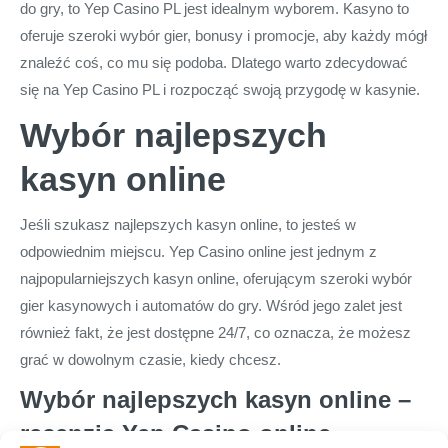
do gry, to Yep Casino PL jest idealnym wyborem. Kasyno to
oferuje szeroki wybór gier, bonusy i promocje, aby każdy mógł
znaleźć coś, co mu się podoba. Dlatego warto zdecydować
się na Yep Casino PL i rozpocząć swoją przygodę w kasynie.
Wybór najlepszych
kasyn online
Jeśli szukasz najlepszych kasyn online, to jesteś w
odpowiednim miejscu. Yep Casino online jest jednym z
najpopularniejszych kasyn online, oferującym szeroki wybór
gier kasynowych i automatów do gry. Wśród jego zalet jest
również fakt, że jest dostępne 24/7, co oznacza, że możesz
grać w dowolnym czasie, kiedy chcesz.
Wybór najlepszych kasyn online –
recenzja Yep Casino online