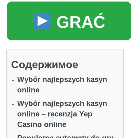
GRAĆ
Содержимое
Wybór najlepszych kasyn
online
Wybór najlepszych kasyn
online – recenzja Yep
Casino online
Popularne automaty do gry