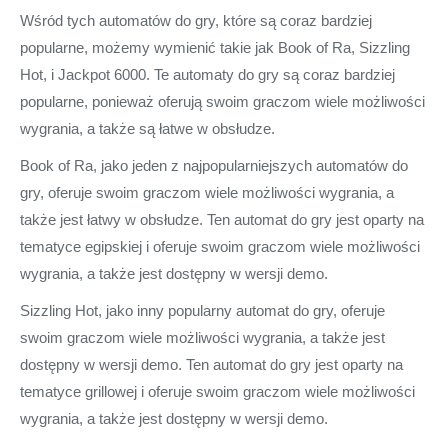
Wśród tych automatów do gry, które są coraz bardziej
popularne, możemy wymienić takie jak Book of Ra, Sizzling
Hot, i Jackpot 6000. Te automaty do gry są coraz bardziej
popularne, ponieważ oferują swoim graczom wiele możliwości
wygrania, a także są łatwe w obsłudze.
Book of Ra, jako jeden z najpopularniejszych automatów do
gry, oferuje swoim graczom wiele możliwości wygrania, a
także jest łatwy w obsłudze. Ten automat do gry jest oparty na
tematyce egipskiej i oferuje swoim graczom wiele możliwości
wygrania, a także jest dostępny w wersji demo.
Sizzling Hot, jako inny popularny automat do gry, oferuje
swoim graczom wiele możliwości wygrania, a także jest
dostępny w wersji demo. Ten automat do gry jest oparty na
tematyce grillowej i oferuje swoim graczom wiele możliwości
wygrania, a także jest dostępny w wersji demo.