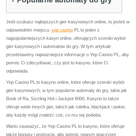
Jeśli szukasz najlepszych gier kasynowych online, to jesteś w
odpowiednim miejscu.
yep casino
PL to jeden z
najpopularniejszych kasyn online, oferujących szeroki wybór
gier kasynowych i automatów do gry. W tym artykule
przedstawimy najważniejsze informacje o Yep Casino PL, aby
pomóc Ci zdecydować, czy jest to kasyno, które Ci
odpowiada.
Yep Casino PL to kasyno online, które oferuje szeroki wybór
gier kasynowych, w tym popularne automaty do gry, takie jak
Book of Ra, Sizzling Hot i Jackpot 6000. Kasyno to także
oferuje wiele innych gier, takich jak ruletka, blackjack i poker,
aby każdy mógł znaleźć coś, co mu się podoba.
Warto zauważyć, że Yep Casino PL to kasyno, które oferuje
także bonusy i promocje, aby pomóc nowym graczyom