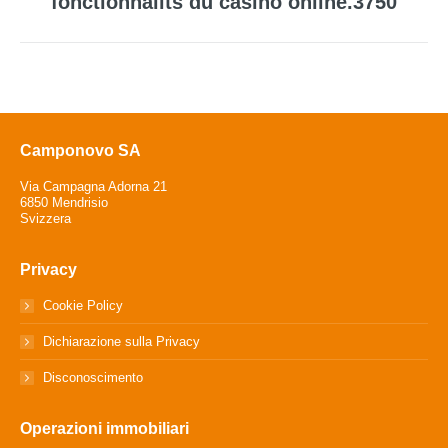
fonctionnalits du casino online.3750
post:
Camponovo SA
Via Campagna Adorna 21
6850 Mendrisio
Svizzera
Privacy
Cookie Policy
Dichiarazione sulla Privacy
Disconoscimento
Operazioni immobiliari