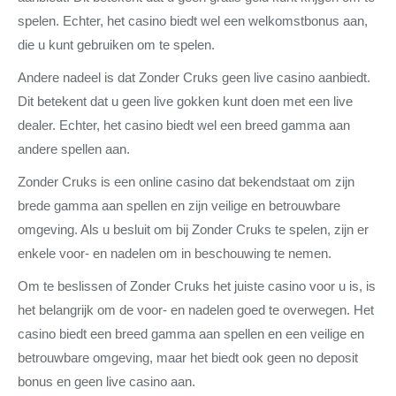
spelen. Echter, het casino biedt wel een welkomstbonus aan,
die u kunt gebruiken om te spelen.
Andere nadeel is dat Zonder Cruks geen live casino aanbiedt.
Dit betekent dat u geen live gokken kunt doen met een live
dealer. Echter, het casino biedt wel een breed gamma aan
andere spellen aan.
Zonder Cruks is een online casino dat bekendstaat om zijn
brede gamma aan spellen en zijn veilige en betrouwbare
omgeving. Als u besluit om bij Zonder Cruks te spelen, zijn er
enkele voor- en nadelen om in beschouwing te nemen.
Om te beslissen of Zonder Cruks het juiste casino voor u is, is
het belangrijk om de voor- en nadelen goed te overwegen. Het
casino biedt een breed gamma aan spellen en een veilige en
betrouwbare omgeving, maar het biedt ook geen no deposit
bonus en geen live casino aan.