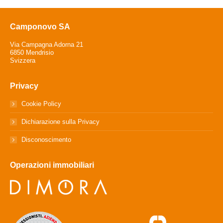
Camponovo SA
Via Campagna Adorna 21
6850 Mendrisio
Svizzera
Privacy
Cookie Policy
Dichiarazione sulla Privacy
Disconoscimento
Operazioni immobiliari