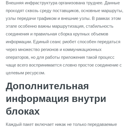
Внешняя инфраструктура организована труднее. Данные
проходят сквозь среду поставщиков, основные маршруты,
узлы передачи трафиком и внешние узлы. В рамках этом
этапе особенно важны маршрутизация, стабильность
соединения и правильная сборка крупных объемов
информации. Единый сеанс риобет способен передаться
через множество регионов и коммуникационных
операторов, но для работы приложения такой процесс
чаще всего воспринимается словно простое соединение с
целевым ресурсом.
Дополнительная
информация внутри
блоках
Каждый пакет включает никак не только передаваемые