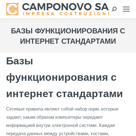
Search:
БАЗЫ ФУНКЦИОНИРОВАНИЯ С
ИНТЕРНЕТ СТАНДАРТАМИ
Базы
функционирования с
интернет стандартами
Сетевые правила являют собой набор норм, которые
задают, каким образом компьютеры передают
информацией внутри электронной системе. Каждая
передача данных между устройствами, хостами,