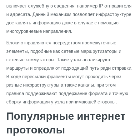
включает служебную сведения, например IP отправителя
и адресата. Данный механизм позволяет инфраструктуре
доставлять информацию даже в случае с помощью
многоуровневые направления.
Блоки отправляются посредством промежуточные
элементы, подобные как сетевые маршрутизаторы и
сетевые коммутаторы. Такие узлы анализируют
маршруты и определяют подходящий путь ради отправки.
В ходе пересылки фрагменты могут проходить через
разные инфраструктуры а также каналы, при этом
правила поддерживают поддержание формата и точную
сборку информации у узла принимающей стороны.
Популярные интернет
протоколы