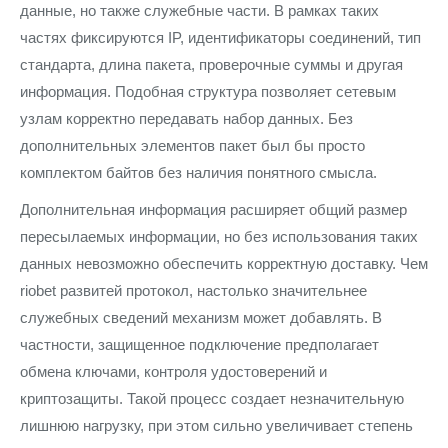
данные, но также служебные части. В рамках таких
частях фиксируются IP, идентификаторы соединений, тип
стандарта, длина пакета, проверочные суммы и другая
информация. Подобная структура позволяет сетевым
узлам корректно передавать набор данных. Без
дополнительных элементов пакет был бы просто
комплектом байтов без наличия понятного смысла.
Дополнительная информация расширяет общий размер
пересылаемых информации, но без использования таких
данных невозможно обеспечить корректную доставку. Чем
riobet развитей протокол, настолько значительнее
служебных сведений механизм может добавлять. В
частности, защищенное подключение предполагает
обмена ключами, контроля удостоверений и
криптозащиты. Такой процесс создает незначительную
лишнюю нагрузку, при этом сильно увеличивает степень