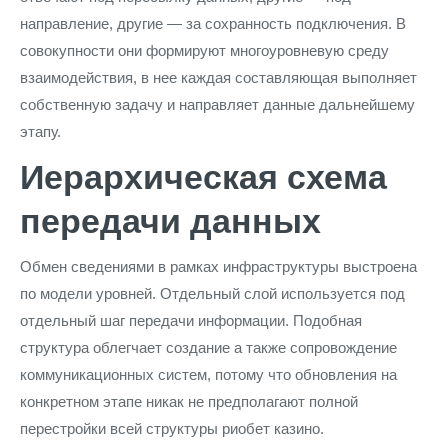
направление, другие — за сохранность подключения. В
совокупности они формируют многоуровневую среду
взаимодействия, в нее каждая составляющая выполняет
собственную задачу и направляет данные дальнейшему
этапу.
Иерархическая схема
передачи данных
Обмен сведениями в рамках инфраструктуры выстроена
по модели уровней. Отдельный слой используется под
отдельный шаг передачи информации. Подобная
структура облегчает создание а также сопровождение
коммуникационных систем, потому что обновления на
конкретном этапе никак не предполагают полной
перестройки всей структуры риобет казино.