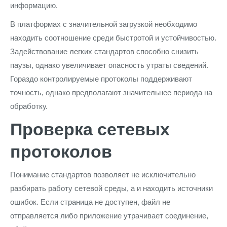
информацию.
В платформах с значительной загрузкой необходимо
находить соотношение среди быстротой и устойчивостью.
Задействование легких стандартов способно снизить
паузы, однако увеличивает опасность утраты сведений.
Гораздо контролируемые протоколы поддерживают
точность, однако предполагают значительнее периода на
обработку.
Проверка сетевых
протоколов
Понимание стандартов позволяет не исключительно
разбирать работу сетевой среды, а и находить источники
ошибок. Если страница не доступен, файл не
отправляется либо приложение утрачивает соединение,