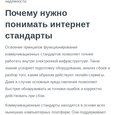
надежности.
Почему нужно
понимать интернет
стандарты
Освоение принципов функционирования
коммуникационных стандартов позволяет точнее
работать внутри электронной инфраструктуре. Такое
знание ускоряет подготовку оборудования, анализ сбоев и
разбор того, каким образом действуют онлайн-сервисы.
Даже в случае основные представления позволяют
быстрее обнаруживать источники ошибок и корректно
действовать при сбои.
Коммуникационные стандарты находятся в основе всех
нынешних компьютерных платформ. Они поддерживают