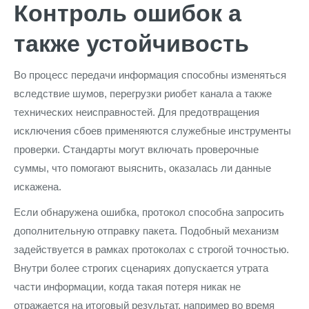
Контроль ошибок а
также устойчивость
Во процесс передачи информация способны изменяться
вследствие шумов, перегрузки риобет канала а также
технических неисправностей. Для предотвращения
исключения сбоев применяются служебные инструменты
проверки. Стандарты могут включать проверочные
суммы, что помогают выяснить, оказалась ли данные
искажена.
Если обнаружена ошибка, протокол способна запросить
дополнительную отправку пакета. Подобный механизм
задействуется в рамках протоколах с строгой точностью.
Внутри более строгих сценариях допускается утрата
части информации, когда такая потеря никак не
отражается на итоговый результат, например во время