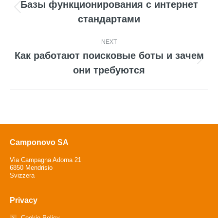
navigation
Базы функционирования с интернет
Previous
стандартами
post:
NEXT
Как работают поисковые боты и зачем
Next
они требуются
post:
Camponovo SA
Via Campagna Adorna 21
6850 Mendrisio
Svizzera
Privacy
Cookie Policy