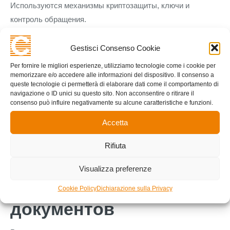
Используются механизмы криптозащиты, ключи и
контроль обращения.
Кодирование защищает информацию от постороннего
Gestisci Consenso Cookie
доступа. Даже тогда, если объект будет получен
неавторизованным, без кода его содержимое вавада
Per fornire le migliori esperienze, utilizziamo tecnologie come i cookie per
memorizzare e/o accedere alle informazioni del dispositivo. Il consenso a
останется защищенным.
queste tecnologie ci permetterà di elaborare dati come il comportamento di
navigazione o ID unici su questo sito. Non acconsentire o ritirare il
Кроме того важно контролировать файлы накануне
consenso può influire negativamente su alcune caratteristiche e funzioni.
открытием. Архивы имеют возможность содержать
Accetta
опасные объекты, из-за этого рекомендуется применять
доверенные каналы и сканирующие инструменты.
Rifiuta
Организация
Visualizza preferenze
сбережения
Cookie Policy
Dichiarazione sulla Privacy
документов