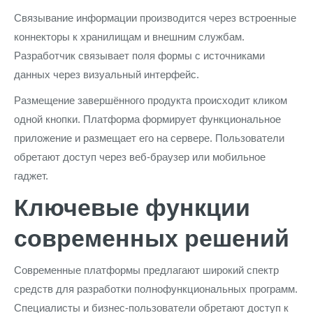
Связывание информации производится через встроенные
коннекторы к хранилищам и внешним службам.
Разработчик связывает поля формы с источниками
данных через визуальный интерфейс.
Размещение завершённого продукта происходит кликом
одной кнопки. Платформа формирует функциональное
приложение и размещает его на сервере. Пользователи
обретают доступ через веб-браузер или мобильное
гаджет.
Ключевые функции
современных решений
Современные платформы предлагают широкий спектр
средств для разработки полнофункциональных программ.
Специалисты и бизнес-пользователи обретают доступ к