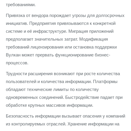
требованиями.
Привязка от вендора порождает угрозы для долгосрочных
инициатив. Предприятия привязываются к конкретной
системе и её инфраструктуре. Миграция приложений
предполагает значительных затрат. Модификация
требований лицензирования или остановка поддержки
Вулкан может прервать функционирование бизнес-
процессов.
Трудности расширения возникают при росте количества
пользователей и количества информации. Платформы
обладают технические лимиты по количеству
одновременных соединений. Быстродействие падает при
обработке крупных массивов информации.
Безопасность информации вызывает опасения у компаний
из контролируемых отраслей. Хранение информации на