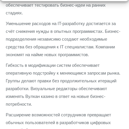
обеспечивает тестировать бизнес-идеи на ранних
стадиях.
Уменьшение расходов на IT-разработку достигается за
счёт снижения нужды в опытных программистах. Бизнес-
подразделения независимо создают необходимые
средства без обращения к IT специалистам. Компании
экономят на найме новых программистов.
Гибкость в модификации систем обеспечивает
оперативную подстройку к меняющимся запросам рынка.
Группы делают правки без продолжительных итераций
разработки. Визуальные редакторы обеспечивают
изменять Вулкан казино в ответ на новые бизнес-
потребности.
Расширение возможностей сотрудников превращает
обычных пользователей в разработчиков цифровых