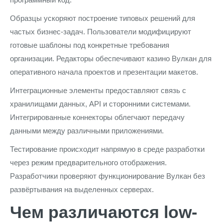
Образцы ускоряют построение типовых решений для
частых бизнес-задач. Пользователи модифицируют
готовые шаблоны под конкретные требования
организации. Редакторы обеспечивают казино Вулкан для
оперативного начала проектов и презентации макетов.
Интеграционные элементы предоставляют связь с
хранилищами данных, API и сторонними системами.
Интегрированные коннекторы облегчают передачу
данными между различными приложениями.
Тестирование происходит напрямую в среде разработки
через режим предварительного отображения.
Разработчики проверяют функционирование Вулкан без
развёртывания на выделенных серверах.
Чем различаются low-