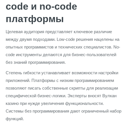
code и no-code
платформы
Целевая аудитория представляет ключевое различие
между двумя подходами. Low-code решения нацелены на
опытных программистов и технических специалистов. No-
code инструменты делаются для бизнес-пользователей
без знаний программирования.
Степень гибкости устанавливает возможности настройки
приложений. Платформы с низким программированием
позволяют писать собственные скрипты для реализации
специфической бизнес-логики. Эксперты вносят Вулкан
казино при нужде увеличения функциональности.
Системы без программирования дают ограниченный набор
функций.