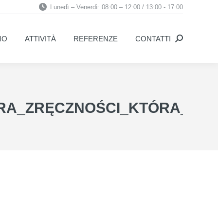
Lunedì – Venerdì: 08:00 – 12:00 / 13:00 - 17:00
MO
ATTIVITÀ
REFERENZE
CONTATTI
Search:
MO
ATTIVITÀ
REFERENZE
CONTATTI
Search:
RA_ZRĘCZNOŚCI_KTÓRA_SP