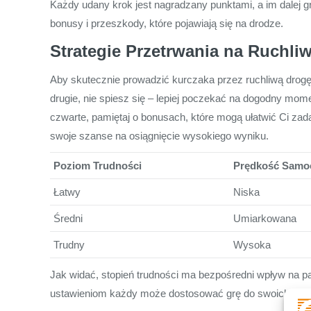
Każdy udany krok jest nagradzany punktami, a im dale
bonusy i przeszkody, które pojawiają się na drodze.
Strategie Przetrwania na Ruchli
Aby skutecznie prowadzić kurczaka przez ruchliwą drogę, 
drugie, nie spiesz się – lepiej poczekać na dogodny mome
czwarte, pamiętaj o bonusach, które mogą ułatwić Ci zad
swoje szanse na osiągnięcie wysokiego wyniku.
Poziom Trudności
Prędkość Sam
Łatwy
Niska
Średni
Umiarkowana
Trudny
Wysoka
Jak widać, stopień trudności ma bezpośredni wpływ na p
ustawieniom każdy może dostosować grę do swoich prefer