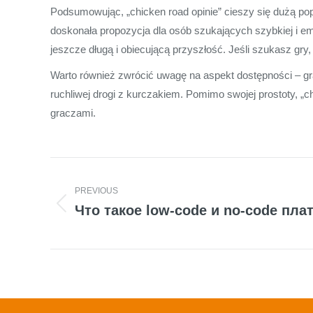
Podsumowując, „chicken road opinie” cieszy się dużą popul
doskonała propozycja dla osób szukających szybkiej i emo
jeszcze długą i obiecującą przyszłość. Jeśli szukasz gry, 
Warto również zwrócić uwagę na aspekt dostępności – gr
ruchliwej drogi z kurczakiem. Pomimo swojej prostoty, „ch
graczami.
Post
PREVIOUS
navigation
Что такое low-code и no-code пл
Previous
post: