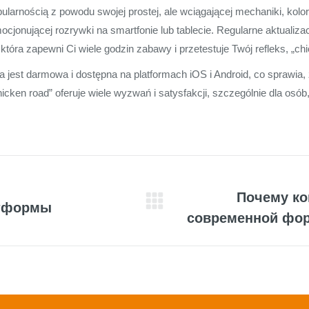
arnością z powodu swojej prostej, ale wciągającej mechaniki, koloro
cjonującej rozrywki na smartfonie lub tablecie. Regularne aktualizac
która zapewni Ci wiele godzin zabawy i przetestuje Twój refleks, „chi
a jest darmowa i dostępna na platformach iOS i Android, co sprawia
icken road” oferuje wiele wyzwań i satysfakcji, szczególnie dla osób,
Почему ко
атформы
Next
современной фор
post: