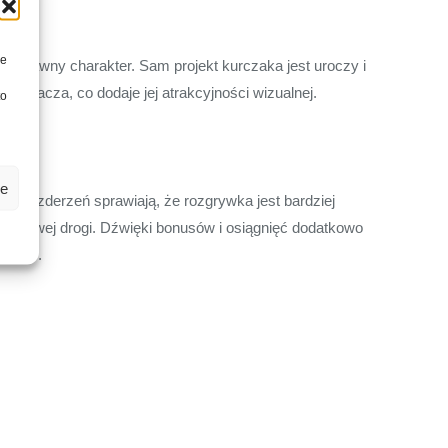
re
 i zabawny charakter. Sam projekt kurczaka jest uroczy i
w gracza, co dodaje jej atrakcyjności wizualnej.
to
owane.
ze
w i zderzeń sprawiają, że rozgrywka jest bardziej
uchliwej drogi. Dźwięki bonusów i osiągnięć dodatkowo
całość.