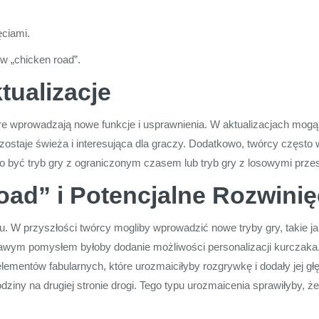
ęciami.
 w „chicken road”.
tualizacje
tóre wprowadzają nowe funkcje i usprawnienia. W aktualizacjach mogą
zostaje świeża i interesująca dla graczy. Dodatkowo, twórcy częst
to być tryb gry z ograniczonym czasem lub tryb gry z losowymi prz
ad” i Potencjalne Rozwinię
u. W przyszłości twórcy mogliby wprowadzić nowe tryby gry, takie ja
awym pomysłem byłoby dodanie możliwości personalizacji kurczaka,
entów fabularnych, które urozmaiciłyby rozgrywkę i dodały jej głę
odziny na drugiej stronie drogi. Tego typu urozmaicenia sprawiłyby, że