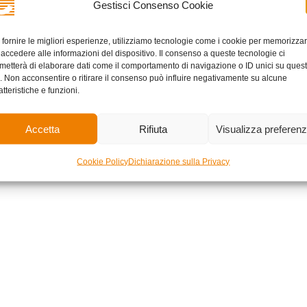
Gestisci Consenso Cookie
icken Road”
 fornire le migliori esperienze, utilizziamo tecnologie come i cookie per memorizza
orzystano kolorową i kreskówkową stylistykę, która nadaje grze lekki
 accedere alle informazioni del dispositivo. Il consenso a queste tecnologie ci
amia. Tło gry jest dynamiczne i zmienia się w zależności od postępó
metterà di elaborare dati come il comportamento di navigazione o ID unici su ques
o. Non acconsentire o ritirare il consenso può influire negativamente su alcune
lne, takie jak iskry po zderzeniu z samochodem, są dobrze zaprojekt
atteristiche e funzioni.
ry
Accetta
Rifiuta
Visualizza preferen
udowaniu atmosfery gry. Realistyczne dźwięki samochodów, klaksonó
 przyjemne melodie, które umilają czas spędzony na przekraczaniu r
Cookie Policy
Dichiarazione sulla Privacy
amiczna i dostosowana do tempa gry, co tworzy spójną i harmonijną 