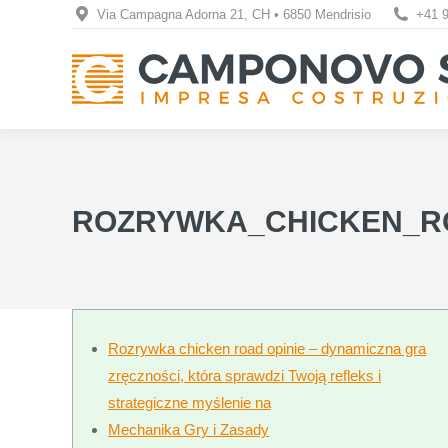
Via Campagna Adorna 21, CH • 6850 Mendrisio
+41 9
ROZRYWKA_CHICKEN_R
Rozrywka chicken road opinie – dynamiczna gra
zręczności, która sprawdzi Twoją refleks i
strategiczne myślenie na
Mechanika Gry i Zasady