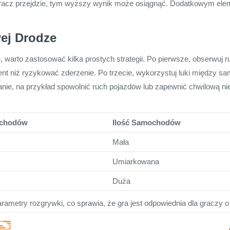
j gracz przejdzie, tym wyższy wynik może osiągnąć. Dodatkowym el
wej Drodze
warto zastosować kilka prostych strategii. Po pierwsze, obserwuj ru
nt niż ryzykować zderzenie. Po trzecie, wykorzystuj luki między sam
anie, na przykład spowolnić ruch pojazdów lub zapewnić chwilową ni
ochodów
Ilość Samochodów
Mała
Umiarkowana
Duża
arametry rozgrywki, co sprawia, że gra jest odpowiednia dla gracz
encji i umiejętności.