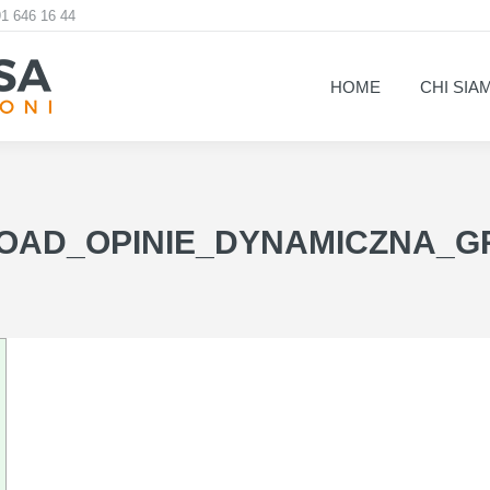
1 646 16 44
HOME
CHI SIA
HOME
CHI SIA
OAD_OPINIE_DYNAMICZNA_G