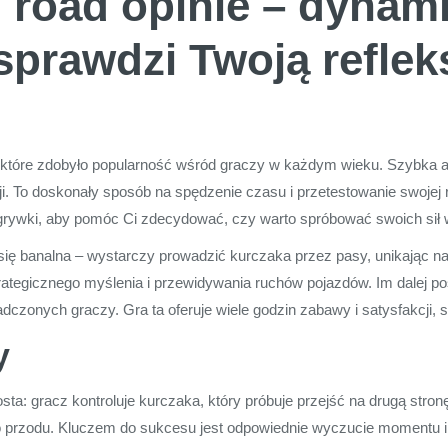
 road opinie – dynam
sprawdzi Twoją refleks
 które zdobyło popularność wśród graczy w każdym wieku. Szybka ak
i. To doskonały sposób na spędzenie czasu i przetestowanie swojej re
rozgrywki, aby pomóc Ci zdecydować, czy warto spróbować swoich sił 
je się banalna – wystarczy prowadzić kurczaka przez pasy, unikając
trategicznego myślenia i przewidywania ruchów pojazdów. Im dalej po
czonych graczy. Gra ta oferuje wiele godzin zabawy i satysfakcji, 
y
a: gracz kontroluje kurczaka, który próbuje przejść na drugą stronę 
 do przodu. Kluczem do sukcesu jest odpowiednie wyczucie momentu 