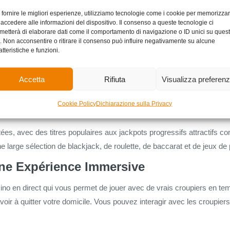
25% jusqu’à 100€
 fornire le migliori esperienze, utilizziamo tecnologie come i cookie per memorizza
 accedere alle informazioni del dispositivo. Il consenso a queste tecnologie ci
 par vegas hero casino et de leurs exigences de mise respectives. Il
metterà di elaborare dati come il comportamento di navigazione o ID unici su ques
mations plus détaillées.
o. Non acconsentire o ritirare il consenso può influire negativamente su alcune
atteristiche e funzioni.
ionnante de Jeux sur Vegas
Accetta
Rifiuta
Visualizza preferen
venant des meilleurs fournisseurs de logiciels de l’industrie, tels 
e populaires, des jeux de casino en direct et bien plus encore. La di
Cookie Policy
Dichiarazione sulla Privacy
n bonheur.
tées, avec des titres populaires aux jackpots progressifs attracti
 large sélection de blackjack, de roulette, de baccarat et de jeux de 
Une Expérience Immersive
no en direct qui vous permet de jouer avec de vrais croupiers en te
ir à quitter votre domicile. Vous pouvez interagir avec les croupiers e