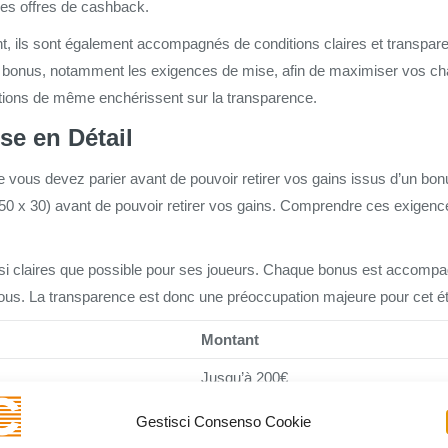
des offres de cashback.
 ils sont également accompagnés de conditions claires et transparente
e bonus, notamment les exigences de mise, afin de maximiser vos cha
ditions de même enchérissent sur la transparence.
e en Détail
e vous devez parier avant de pouvoir retirer vos gains issus d’un b
x 30) avant de pouvoir retirer vos gains. Comprendre ces exigences es
i claires que possible pour ses joueurs. Chaque bonus est accompagn
vous. La transparence est donc une préoccupation majeure pour cet é
Montant
Jusqu’à 200€
50% jusqu’à 250€
Gestisci Consenso Cookie