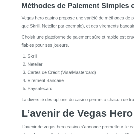
Méthodes de Paiement Simples e
Vegas hero casino propose une variété de méthodes de paiem
que Skrill, Neteller par exemple), et des virements bancai
Choisir une plateforme de paiement sûre et rapide est cruc
fiables pour ses joueurs.
Skrill
Neteller
Cartes de Crédit (Visa/Mastercard)
Virement Bancaire
Paysafecard
La diversité des options du casino permet à chacun de trouv
L’avenir de Vegas Her
L’avenir de vegas hero casino s’annonce prometteur. le cas