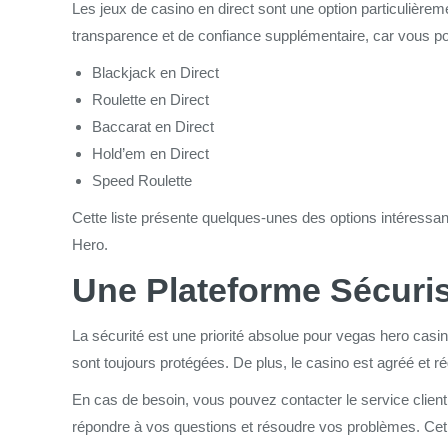
Les jeux de casino en direct sont une option particulièreme
transparence et de confiance supplémentaire, car vous pouve
Blackjack en Direct
Roulette en Direct
Baccarat en Direct
Hold’em en Direct
Speed Roulette
Cette liste présente quelques-unes des options intéressan
Hero.
Une Plateforme Sécurisé
La sécurité est une priorité absolue pour vegas hero casin
sont toujours protégées. De plus, le casino est agréé et 
En cas de besoin, vous pouvez contacter le service client 
répondre à vos questions et résoudre vos problèmes. Cet