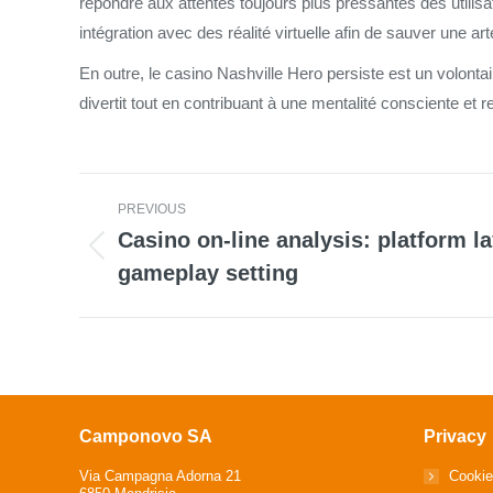
répondre aux attentes toujours plus pressantes des utilis
intégration avec des réalité virtuelle afin de sauver une ar
En outre, le casino Nashville Hero persiste est un volonta
divertit tout en contribuant à une mentalité consciente et
Post
PREVIOUS
navigation
Casino on-line analysis: platform l
Previous
gameplay setting
post:
Camponovo SA
Privacy
Via Campagna Adorna 21
Cookie