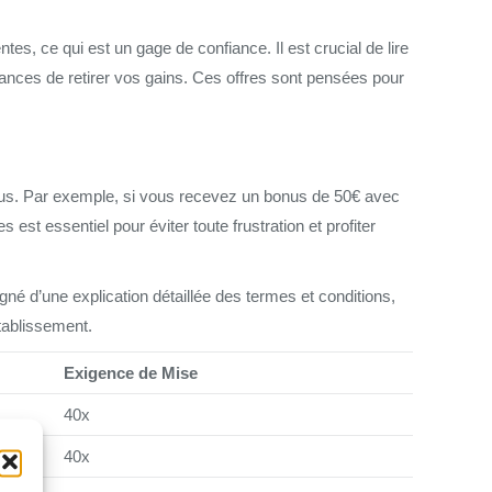
s, ce qui est un gage de confiance. Il est crucial de lire
nces de retirer vos gains. Ces offres sont pensées pour
onus. Par exemple, si vous recevez un bonus de 50€ avec
t essentiel pour éviter toute frustration et profiter
é d’une explication détaillée des termes et conditions,
tablissement.
Exigence de Mise
40x
40x