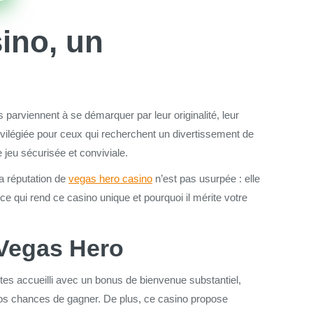
ino, un
parviennent à se démarquer par leur originalité, leur
ilégiée pour ceux qui recherchent un divertissement de
jeu sécurisée et conviviale.
a réputation de
vegas hero casino
n’est pas usurpée : elle
e qui rend ce casino unique et pourquoi il mérite votre
 Vegas Hero
es accueilli avec un bonus de bienvenue substantiel,
vos chances de gagner. De plus, ce casino propose