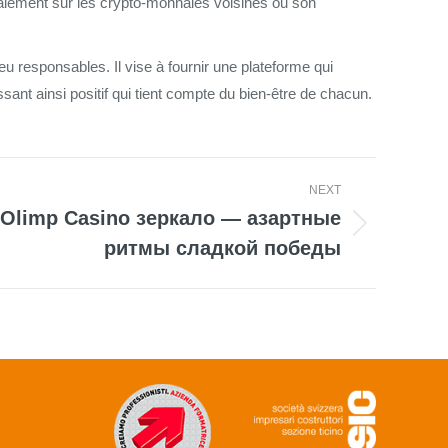
également sur les crypto-monnaies voisines ou son
u responsables. Il vise à fournir une plateforme qui
sant ainsi positif qui tient compte du bien-être de chacun.
NEXT
 Olimp Casino зеркало — азартные
ритмы сладкой победы