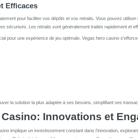
t Efficaces
ent pour faciliter vos dépôts et vos retraits. Vous pouvez utiliser de
res sécurisés. Les retraits sont généralement traités rapidement et ef
ial pour une expérience de jeu optimale. Vegas hero casino s’efforce 
er la solution la plus adaptée à ses besoins, simplifiant ses transactio
o Casino: Innovations et En
ino implique un investissement constant dans l’innovation, explorant 