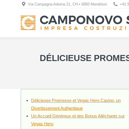
Via Campagna Adorna 21, CH • 6850 Mendrisio
+41 9
DÉLICIEUSE PROMES
Délicieuse Promesse et Vegas Hero Casino, un
Divertissement Authentique
Un Accueil Généreux et des Bonus Alléchants sur
Vegas Hero