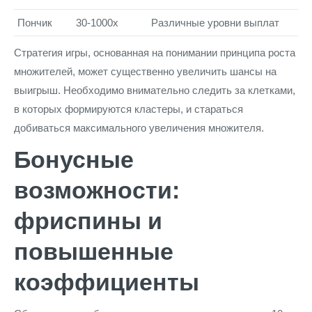
Пончик
30-1000x
Различные уровни выплат
Стратегия игры, основанная на понимании принципа роста
множителей, может существенно увеличить шансы на
выигрыш. Необходимо внимательно следить за клетками,
в которых формируются кластеры, и стараться
добиваться максимального увеличения множителя.
Бонусные
возможности:
фриспины и
повышенные
коэффициенты