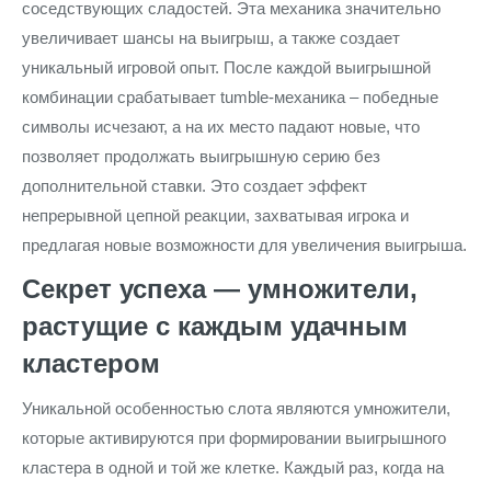
соседствующих сладостей. Эта механика значительно
увеличивает шансы на выигрыш, а также создает
уникальный игровой опыт. После каждой выигрышной
комбинации срабатывает tumble-механика – победные
символы исчезают, а на их место падают новые, что
позволяет продолжать выигрышную серию без
дополнительной ставки. Это создает эффект
непрерывной цепной реакции, захватывая игрока и
предлагая новые возможности для увеличения выигрыша.
Секрет успеха — умножители,
растущие с каждым удачным
кластером
Уникальной особенностью слота являются умножители,
которые активируются при формировании выигрышного
кластера в одной и той же клетке. Каждый раз, когда на