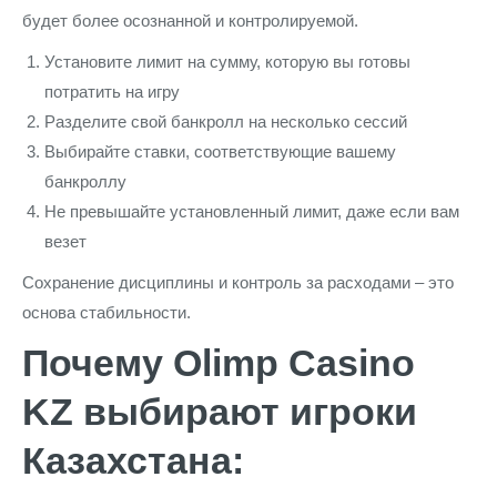
будет более осознанной и контролируемой.
Установите лимит на сумму, которую вы готовы
потратить на игру
Разделите свой банкролл на несколько сессий
Выбирайте ставки, соответствующие вашему
банкроллу
Не превышайте установленный лимит, даже если вам
везет
Сохранение дисциплины и контроль за расходами – это
основа стабильности.
Почему Olimp Casino
KZ выбирают игроки
Казахстана: