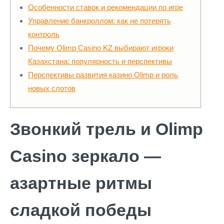
Особенности ставок и рекомендации по игре
Управление банкроллом: как не потерять
контроль
Почему Olimp Casino KZ выбирают игроки
Казахстана: популярность и перспективы
Перспективы развития казино Olimp и роль
новых слотов
Звонкий трель и Olimp
Casino зеркало —
азартные ритмы
сладкой победы